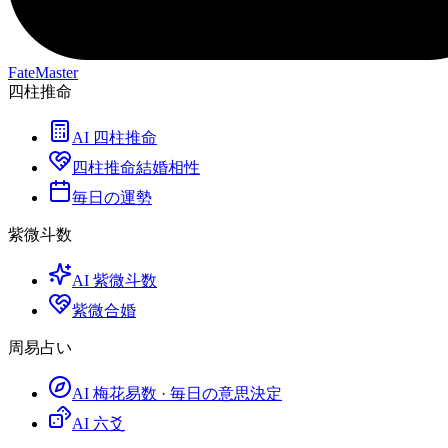
FateMaster
四柱推命
AI 四柱推命
四柱推命結婚相性
毎日の運勢
紫微斗数
AI 紫微斗数
紫微合婚
周易占い
AI 梅花易数 · 毎日の意思決定
AI 六爻