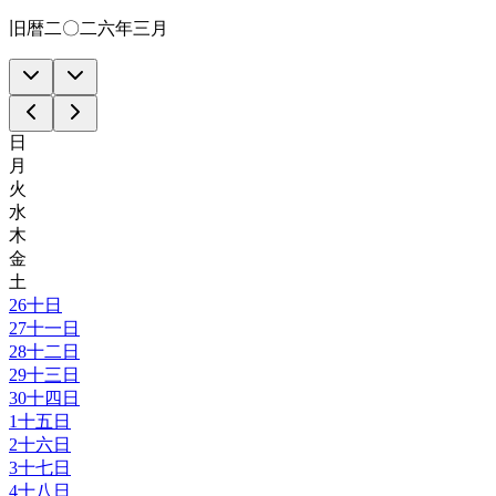
旧暦二〇二六年三月
日
月
火
水
木
金
土
26
十日
27
十一日
28
十二日
29
十三日
30
十四日
1
十五日
2
十六日
3
十七日
4
十八日