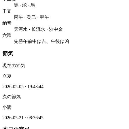
馬
·
蛇
·
馬
干支
丙午
·
癸巳
·
甲午
納音
天河水
·
长流水
·
沙中金
六曜
先勝
午前中は吉、午後は凶
節気
現在の節気
立夏
2026-05-05
·
19:48:44
次の節気
小满
2026-05-21
·
08:36:45