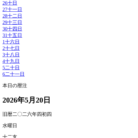
26
十日
27
十一日
28
十二日
29
十三日
30
十四日
31
十五日
1
十六日
2
十七日
3
十八日
4
十九日
5
二十日
6
二十一日
本日の暦注
2026年5月20日
旧暦二〇二六年四初四
水曜日
十二支