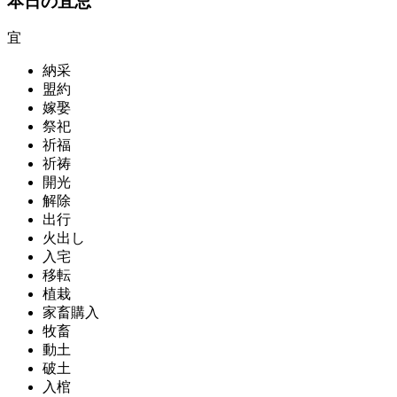
本日の宜忌
宜
納采
盟約
嫁娶
祭祀
祈福
祈祷
開光
解除
出行
火出し
入宅
移転
植栽
家畜購入
牧畜
動土
破土
入棺