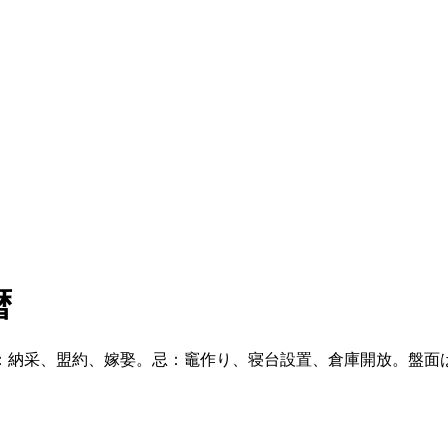
暦
納采、盟約、嫁娶。忌：竈作り、寝台設置、倉庫開放。盤面は