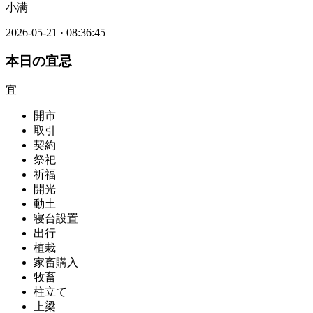
小满
2026-05-21
·
08:36:45
本日の宜忌
宜
開市
取引
契約
祭祀
祈福
開光
動土
寝台設置
出行
植栽
家畜購入
牧畜
柱立て
上梁