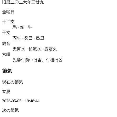
旧暦二〇二六年三廿九
金曜日
十二支
馬
·
蛇
·
牛
干支
丙午
·
癸巳
·
己丑
納音
天河水
·
长流水
·
霹雳火
六曜
先勝
午前中は吉、午後は凶
節気
現在の節気
立夏
2026-05-05
·
19:48:44
次の節気