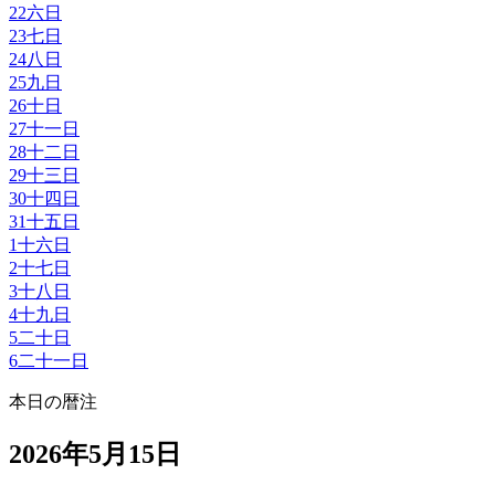
22
六日
23
七日
24
八日
25
九日
26
十日
27
十一日
28
十二日
29
十三日
30
十四日
31
十五日
1
十六日
2
十七日
3
十八日
4
十九日
5
二十日
6
二十一日
本日の暦注
2026年5月15日