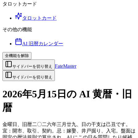
タロットカード
タロットカード
その他の機能
AI 旧暦カレンダー
全機能を解除
FateMaster
サイドバーを切り替え
サイドバーを切り替え
2026年5月15日の AI 黄暦・旧
暦
金曜日、旧暦二〇二六年三月廿九、日の干支は己丑です。
宜：開市、取引、契約。忌：嫁娶、井戸掘り、入宅。盤面は
固定の暦法規則で算出され、AI にこの日を質問したり候補