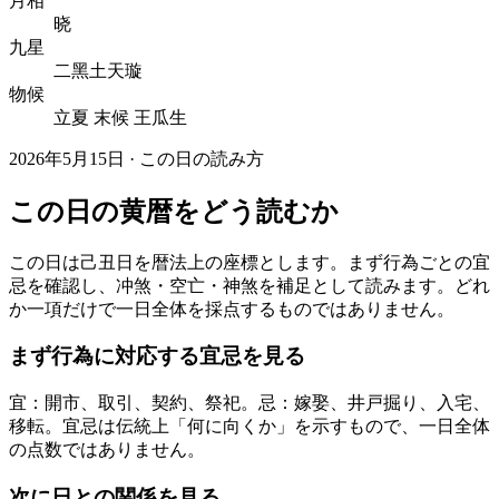
月相
晓
九星
二黑土天璇
物候
立夏 末候 王瓜生
2026年5月15日 · この日の読み方
この日の黄暦をどう読むか
この日は己丑日を暦法上の座標とします。まず行為ごとの宜
忌を確認し、冲煞・空亡・神煞を補足として読みます。どれ
か一項だけで一日全体を採点するものではありません。
まず行為に対応する宜忌を見る
宜：開市、取引、契約、祭祀。忌：嫁娶、井戸掘り、入宅、
移転。宜忌は伝統上「何に向くか」を示すもので、一日全体
の点数ではありません。
次に日との関係を見る