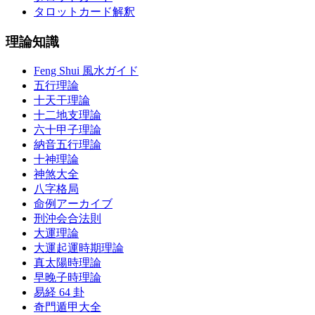
タロットカード解釈
理論知識
Feng Shui 風水ガイド
五行理論
十天干理論
十二地支理論
六十甲子理論
納音五行理論
十神理論
神煞大全
八字格局
命例アーカイブ
刑沖会合法則
大運理論
大運起運時期理論
真太陽時理論
早晚子時理論
易経 64 卦
奇門遁甲大全