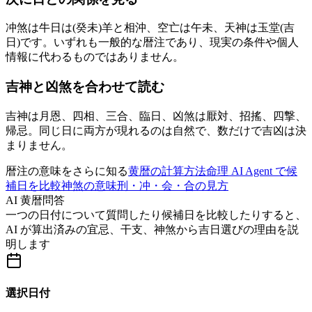
冲煞は牛日は(癸未)羊と相沖、空亡は午未、天神は玉堂(吉
日)です。いずれも一般的な暦注であり、現実の条件や個人
情報に代わるものではありません。
吉神と凶煞を合わせて読む
吉神は月恩、四相、三合、臨日、凶煞は厭対、招搖、四撃、
帰忌。同じ日に両方が現れるのは自然で、数だけで吉凶は決
まりません。
暦注の意味をさらに知る
黄暦の計算方法
命理 AI Agent で候
補日を比較
神煞の意味
刑・冲・会・合の見方
AI 黄暦問答
一つの日付について質問したり候補日を比較したりすると、
AI が算出済みの宜忌、干支、神煞から吉日選びの理由を説
明します
選択日付