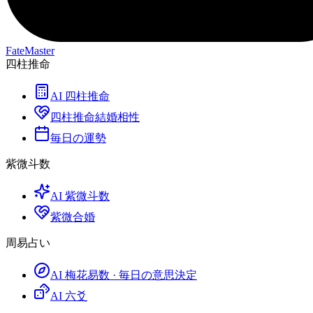
FateMaster
四柱推命
AI 四柱推命
四柱推命結婚相性
毎日の運勢
紫微斗数
AI 紫微斗数
紫微合婚
周易占い
AI 梅花易数 · 毎日の意思決定
AI 六爻