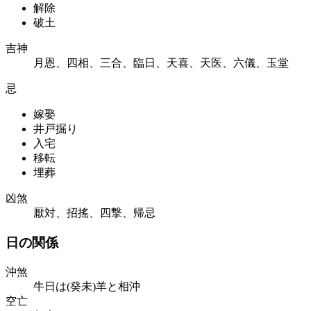
解除
破土
吉神
月恩、四相、三合、臨日、天喜、天医、六儀、玉堂
忌
嫁娶
井戸掘り
入宅
移転
埋葬
凶煞
厭対、招搖、四撃、帰忌
日の関係
沖煞
牛日は(癸未)羊と相沖
空亡