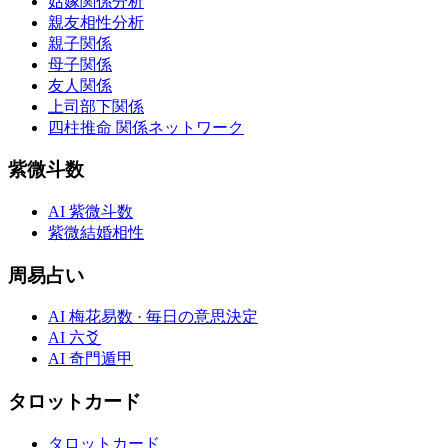
姑嫁関係分析
親友相性分析
親子関係
母子関係
友人関係
上司部下関係
四柱推命 関係ネットワーク
紫微斗数
AI 紫微斗数
紫微結婚相性
周易占い
AI 梅花易数 · 毎日の意思決定
AI 六爻
AI 奇門遁甲
タロットカード
タロットカード