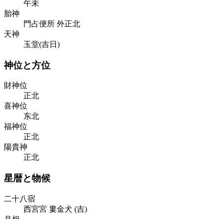
午未
胎神
門占便所 外正北
天神
玉堂(吉日)
神位と方位
財神位
正北
喜神位
东北
福神位
正北
陽貴神
正北
星暦と物候
二十八宿
西宮
宮
婁
金
犬
(
吉
)