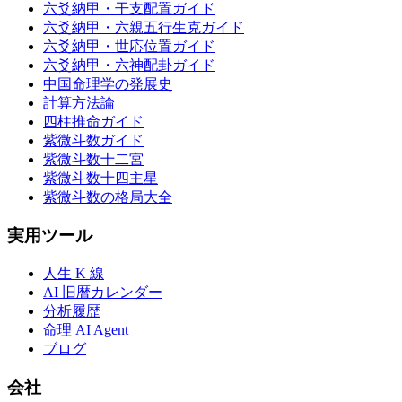
六爻納甲・干支配置ガイド
六爻納甲・六親五行生克ガイド
六爻納甲・世応位置ガイド
六爻納甲・六神配卦ガイド
中国命理学の発展史
計算方法論
四柱推命ガイド
紫微斗数ガイド
紫微斗数十二宮
紫微斗数十四主星
紫微斗数の格局大全
実用ツール
人生 K 線
AI 旧暦カレンダー
分析履歴
命理 AI Agent
ブログ
会社