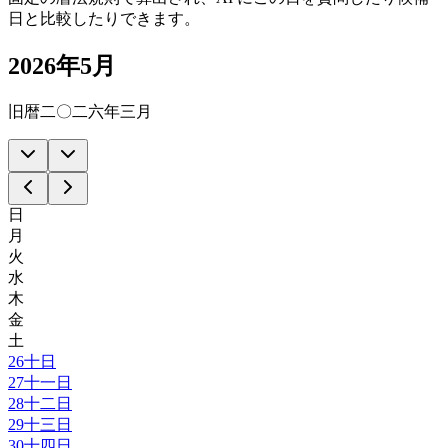
日と比較したりできます。
2026年5月
旧暦二〇二六年三月
日
月
火
水
木
金
土
26
十日
27
十一日
28
十二日
29
十三日
30
十四日