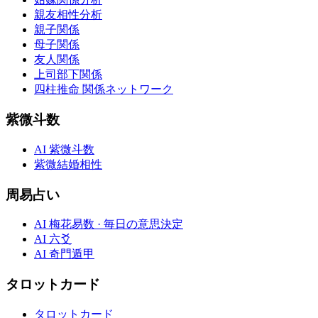
親友相性分析
親子関係
母子関係
友人関係
上司部下関係
四柱推命 関係ネットワーク
紫微斗数
AI 紫微斗数
紫微結婚相性
周易占い
AI 梅花易数 · 毎日の意思決定
AI 六爻
AI 奇門遁甲
タロットカード
タロットカード