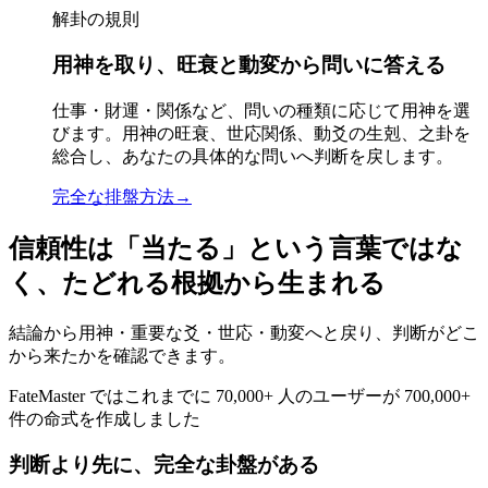
解卦の規則
用神を取り、旺衰と動変から問いに答える
仕事・財運・関係など、問いの種類に応じて用神を選
びます。用神の旺衰、世応関係、動爻の生剋、之卦を
総合し、あなたの具体的な問いへ判断を戻します。
完全な排盤方法
→
信頼性は「当たる」という言葉ではな
く、たどれる根拠から生まれる
結論から用神・重要な爻・世応・動変へと戻り、判断がどこ
から来たかを確認できます。
FateMaster ではこれまでに 70,000+ 人のユーザーが 700,000+
件の命式を作成しました
判断より先に、完全な卦盤がある