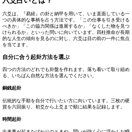
六爻占いとは？
六爻は、『易経』の卦と納甲を用いて、いま直面している一
つの具体的な事柄を占う方法です。「この仕事を引き受ける
べきか」「この協力関係は進展するか」「なくした物を見つ
けられるか」といった問いに向いています。四柱推命が長期
的な人生の傾向を見るのに対し、六爻は目の前の一件に焦点
を当てます。
自分に合う起卦方法を選ぶ
四つの方法のどれでも卦盤を作れます。落ち着いて取り組め
る、いちばん自然な方法を選んでください。
銅銭起卦
伝統的な手順を自分で行いたい方に向いています。三枚の硬
貨を六回振り、初爻から上爻まで順に結果を記録します。
時間起卦
出来事が起きたばかりのときや、問いが強く心に浮かんだ瞬