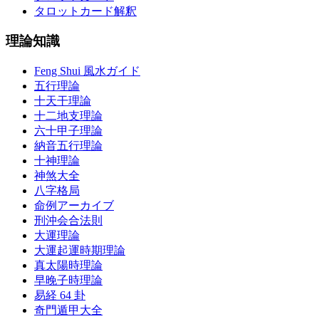
タロットカード解釈
理論知識
Feng Shui 風水ガイド
五行理論
十天干理論
十二地支理論
六十甲子理論
納音五行理論
十神理論
神煞大全
八字格局
命例アーカイブ
刑沖会合法則
大運理論
大運起運時期理論
真太陽時理論
早晚子時理論
易経 64 卦
奇門遁甲大全