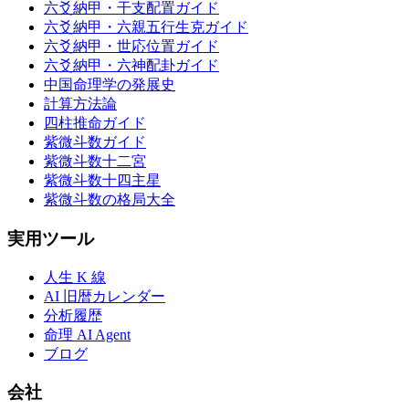
六爻納甲・干支配置ガイド
六爻納甲・六親五行生克ガイド
六爻納甲・世応位置ガイド
六爻納甲・六神配卦ガイド
中国命理学の発展史
計算方法論
四柱推命ガイド
紫微斗数ガイド
紫微斗数十二宮
紫微斗数十四主星
紫微斗数の格局大全
実用ツール
人生 K 線
AI 旧暦カレンダー
分析履歴
命理 AI Agent
ブログ
会社