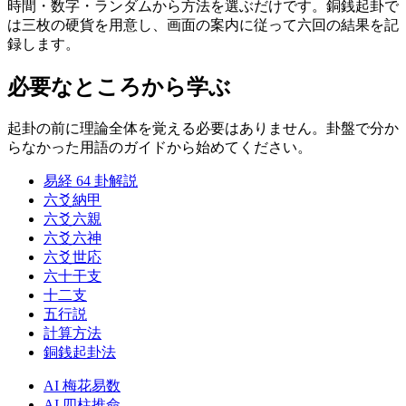
時間・数字・ランダムから方法を選ぶだけです。銅銭起卦で
は三枚の硬貨を用意し、画面の案内に従って六回の結果を記
録します。
必要なところから学ぶ
起卦の前に理論全体を覚える必要はありません。卦盤で分か
らなかった用語のガイドから始めてください。
易経 64 卦解説
六爻納甲
六爻六親
六爻六神
六爻世応
六十干支
十二支
五行説
計算方法
銅銭起卦法
AI 梅花易数
AI 四柱推命