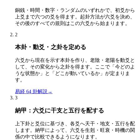
銅銭・時間・数字・ランダムのいずれかで、初爻から
上爻まで六つの爻を得ます。起卦方法が六爻を決め、
その後のすべての規則はこの六爻から始まります。
2
本卦・動爻・之卦を定める
六爻から現在を示す本卦を作り、老陰・老陽を動爻と
して、その変化から之卦を得ます。ここで「今どのよ
うな状態か」と「どこが動いているか」が定まりま
す。
易経 64 卦解説
→
3
納甲：六爻に干支と五行を配する
上下卦と爻位に基づき、各爻へ天干・地支・五行を配
します。納甲によって、六爻を生剋・旺衰・時機の関
係の中で比較できるようになります。