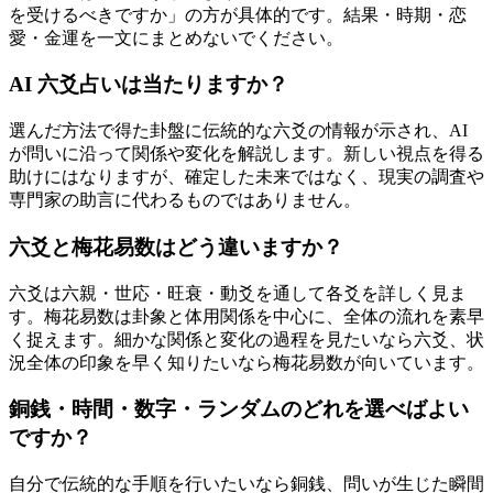
を受けるべきですか」の方が具体的です。結果・時期・恋
愛・金運を一文にまとめないでください。
AI 六爻占いは当たりますか？
選んだ方法で得た卦盤に伝統的な六爻の情報が示され、AI
が問いに沿って関係や変化を解説します。新しい視点を得る
助けにはなりますが、確定した未来ではなく、現実の調査や
専門家の助言に代わるものではありません。
六爻と梅花易数はどう違いますか？
六爻は六親・世応・旺衰・動爻を通して各爻を詳しく見ま
す。梅花易数は卦象と体用関係を中心に、全体の流れを素早
く捉えます。細かな関係と変化の過程を見たいなら六爻、状
況全体の印象を早く知りたいなら梅花易数が向いています。
銅銭・時間・数字・ランダムのどれを選べばよい
ですか？
自分で伝統的な手順を行いたいなら銅銭、問いが生じた瞬間