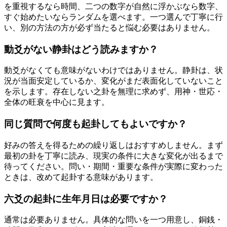
を重視するなら時間、二つの数字が自然に浮かぶなら数字、
すぐ始めたいならランダムを選べます。一つ選んで丁寧に行
い、別の方法の方が必ず当たると悩む必要はありません。
動爻がない静卦はどう読みますか？
動爻がなくても意味がないわけではありません。静卦は、状
況が当面安定しているか、変化がまだ表面化していないこと
を示します。存在しない之卦を無理に求めず、用神・世応・
全体の旺衰を中心に見ます。
同じ質問で何度も起卦してもよいですか？
好みの答えを得るための繰り返しはおすすめしません。まず
最初の卦を丁寧に読み、現実の条件に大きな変化が出るまで
待ってください。問い・期間・重要な条件が実際に変わった
ときは、改めて起卦する意味があります。
六爻の起卦に生年月日は必要ですか？
通常は必要ありません。具体的な問いを一つ用意し、銅銭・