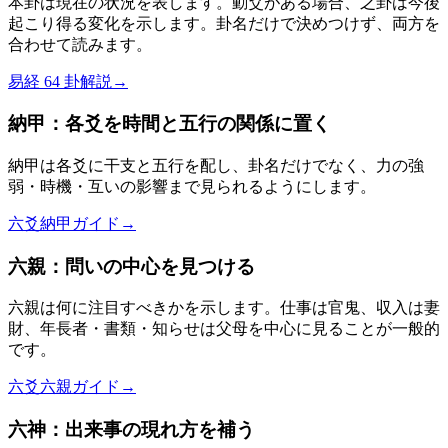
本卦は現在の状況を表します。動爻がある場合、之卦は今後
起こり得る変化を示します。卦名だけで決めつけず、両方を
合わせて読みます。
易経 64 卦解説
→
納甲：各爻を時間と五行の関係に置く
納甲は各爻に干支と五行を配し、卦名だけでなく、力の強
弱・時機・互いの影響まで見られるようにします。
六爻納甲ガイド
→
六親：問いの中心を見つける
六親は何に注目すべきかを示します。仕事は官鬼、収入は妻
財、年長者・書類・知らせは父母を中心に見ることが一般的
です。
六爻六親ガイド
→
六神：出来事の現れ方を補う