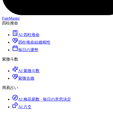
FateMaster
四柱推命
AI 四柱推命
四柱推命結婚相性
毎日の運勢
紫微斗数
AI 紫微斗数
紫微合婚
周易占い
AI 梅花易数 · 毎日の意思決定
AI 六爻