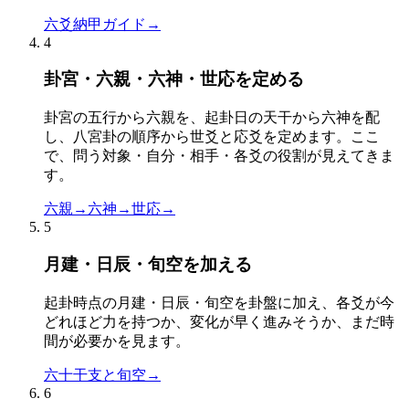
六爻納甲ガイド
→
4
卦宮・六親・六神・世応を定める
卦宮の五行から六親を、起卦日の天干から六神を配
し、八宮卦の順序から世爻と応爻を定めます。ここ
で、問う対象・自分・相手・各爻の役割が見えてきま
す。
六親
→
六神
→
世応
→
5
月建・日辰・旬空を加える
起卦時点の月建・日辰・旬空を卦盤に加え、各爻が今
どれほど力を持つか、変化が早く進みそうか、まだ時
間が必要かを見ます。
六十干支と旬空
→
6