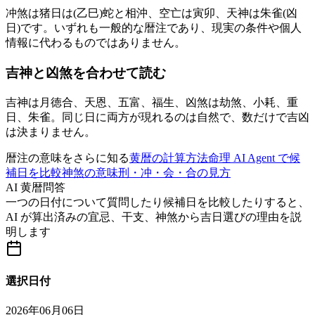
冲煞は猪日は(乙巳)蛇と相沖、空亡は寅卯、天神は朱雀(凶
日)です。いずれも一般的な暦注であり、現実の条件や個人
情報に代わるものではありません。
吉神と凶煞を合わせて読む
吉神は月徳合、天恩、五富、福生、凶煞は劫煞、小耗、重
日、朱雀。同じ日に両方が現れるのは自然で、数だけで吉凶
は決まりません。
暦注の意味をさらに知る
黄暦の計算方法
命理 AI Agent で候
補日を比較
神煞の意味
刑・冲・会・合の見方
AI 黄暦問答
一つの日付について質問したり候補日を比較したりすると、
AI が算出済みの宜忌、干支、神煞から吉日選びの理由を説
明します
選択日付
2026年06月06日