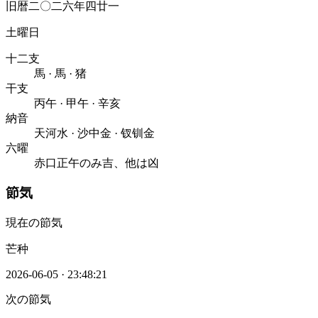
旧暦二〇二六年四廿一
土曜日
十二支
馬
·
馬
·
猪
干支
丙午
·
甲午
·
辛亥
納音
天河水
·
沙中金
·
钗钏金
六曜
赤口
正午のみ吉、他は凶
節気
現在の節気
芒种
2026-06-05
·
23:48:21
次の節気