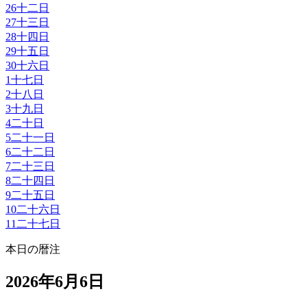
26
十二日
27
十三日
28
十四日
29
十五日
30
十六日
1
十七日
2
十八日
3
十九日
4
二十日
5
二十一日
6
二十二日
7
二十三日
8
二十四日
9
二十五日
10
二十六日
11
二十七日
本日の暦注
2026年6月6日