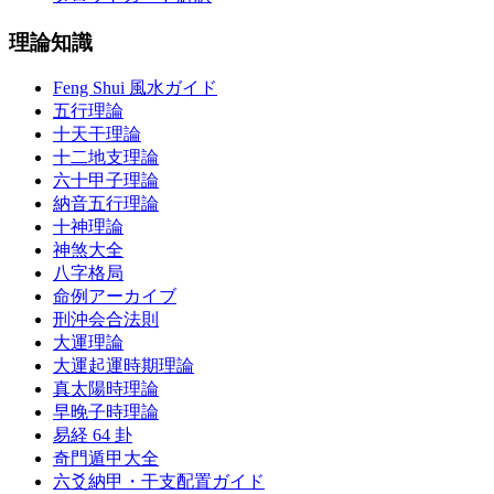
理論知識
Feng Shui 風水ガイド
五行理論
十天干理論
十二地支理論
六十甲子理論
納音五行理論
十神理論
神煞大全
八字格局
命例アーカイブ
刑沖会合法則
大運理論
大運起運時期理論
真太陽時理論
早晚子時理論
易経 64 卦
奇門遁甲大全
六爻納甲・干支配置ガイド