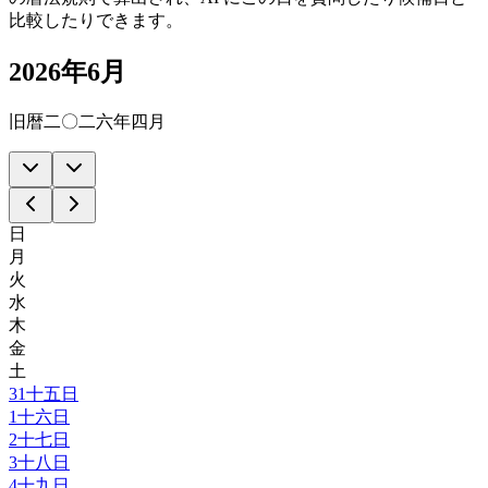
比較したりできます。
2026年6月
旧暦二〇二六年四月
日
月
火
水
木
金
土
31
十五日
1
十六日
2
十七日
3
十八日
4
十九日