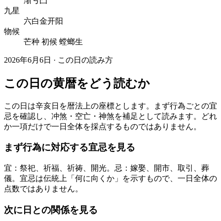
渐亏凸
九星
六白金开阳
物候
芒种 初候 螳螂生
2026年6月6日 · この日の読み方
この日の黄暦をどう読むか
この日は辛亥日を暦法上の座標とします。まず行為ごとの宜
忌を確認し、冲煞・空亡・神煞を補足として読みます。どれ
か一項だけで一日全体を採点するものではありません。
まず行為に対応する宜忌を見る
宜：祭祀、祈福、祈祷、開光。忌：嫁娶、開市、取引、葬
儀。宜忌は伝統上「何に向くか」を示すもので、一日全体の
点数ではありません。
次に日との関係を見る