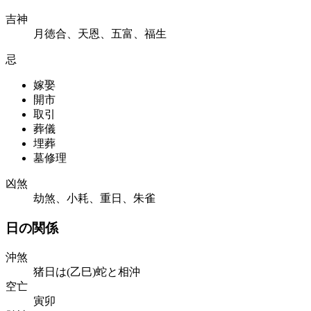
吉神
月徳合、天恩、五富、福生
忌
嫁娶
開市
取引
葬儀
埋葬
墓修理
凶煞
劫煞、小耗、重日、朱雀
日の関係
沖煞
猪日は(乙巳)蛇と相沖
空亡
寅卯