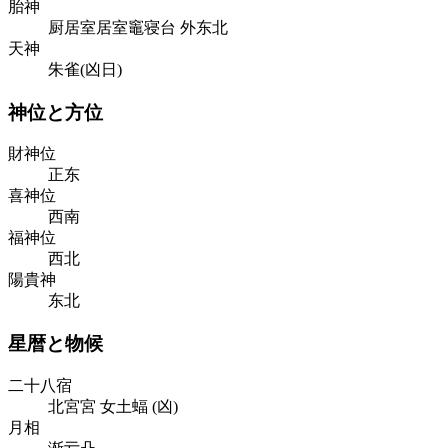
胎神
厨居室居室竈寝台 外东北
天神
朱雀(凶日)
神位と方位
財神位
正东
喜神位
西南
福神位
西北
陽貴神
东北
星暦と物候
二十八宿
北宮
宮
女
土
蝠
(
凶
)
月相