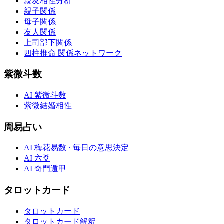
親友相性分析
親子関係
母子関係
友人関係
上司部下関係
四柱推命 関係ネットワーク
紫微斗数
AI 紫微斗数
紫微結婚相性
周易占い
AI 梅花易数 · 毎日の意思決定
AI 六爻
AI 奇門遁甲
タロットカード
タロットカード
タロットカード解釈