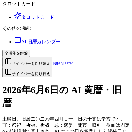
タロットカード
タロットカード
その他の機能
AI 旧暦カレンダー
全機能を解除
FateMaster
サイドバーを切り替え
サイドバーを切り替え
2026年6月6日の AI 黄暦・旧
暦
土曜日、旧暦二〇二六年四月廿一、日の干支は辛亥です。
宜：祭祀、祈福、祈祷。忌：嫁娶、開市、取引。盤面は固定
の暦法規則で算出され、AI にこの日を質問したり候補日と