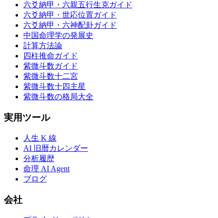
六爻納甲・六親五行生克ガイド
六爻納甲・世応位置ガイド
六爻納甲・六神配卦ガイド
中国命理学の発展史
計算方法論
四柱推命ガイド
紫微斗数ガイド
紫微斗数十二宮
紫微斗数十四主星
紫微斗数の格局大全
実用ツール
人生 K 線
AI 旧暦カレンダー
分析履歴
命理 AI Agent
ブログ
会社