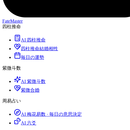
FateMaster
四柱推命
AI 四柱推命
四柱推命結婚相性
毎日の運勢
紫微斗数
AI 紫微斗数
紫微合婚
周易占い
AI 梅花易数 · 毎日の意思決定
AI 六爻