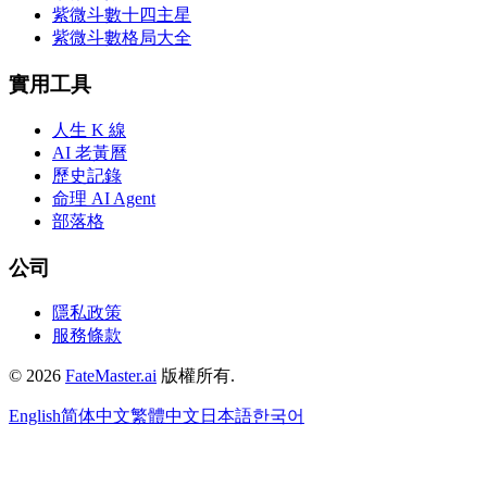
紫微斗數十四主星
紫微斗數格局大全
實用工具
人生 K 線
AI 老黃曆
歷史記錄
命理 AI Agent
部落格
公司
隱私政策
服務條款
©
2026
FateMaster.ai
版權所有
.
English
简体中文
繁體中文
日本語
한국어