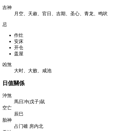
吉神
月空、天赦、官日、吉期、圣心、青龙、鸣吠
忌
作灶
安床
开仓
盖屋
凶煞
大时、大败、咸池
日值關係
沖煞
馬日冲(戊子)鼠
空亡
辰巳
胎神
占门碓 房内北