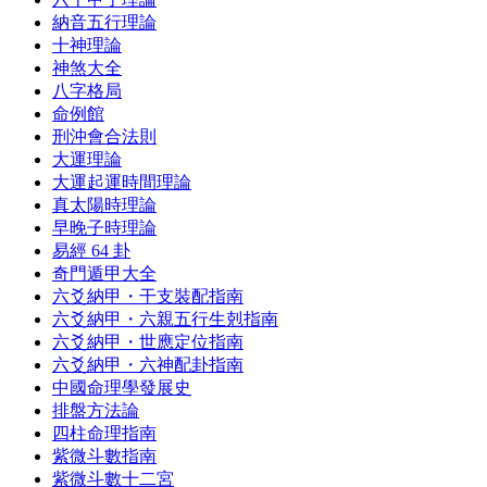
納音五行理論
十神理論
神煞大全
八字格局
命例館
刑沖會合法則
大運理論
大運起運時間理論
真太陽時理論
早晚子時理論
易經 64 卦
奇門遁甲大全
六爻納甲・干支裝配指南
六爻納甲・六親五行生剋指南
六爻納甲・世應定位指南
六爻納甲・六神配卦指南
中國命理學發展史
排盤方法論
四柱命理指南
紫微斗數指南
紫微斗數十二宮