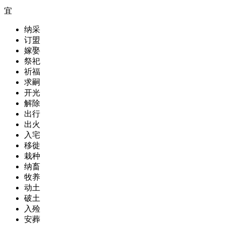
宜
纳采
订盟
嫁娶
祭祀
祈福
求嗣
开光
解除
出行
出火
入宅
移徙
栽种
纳畜
牧养
动土
破土
入殓
安葬