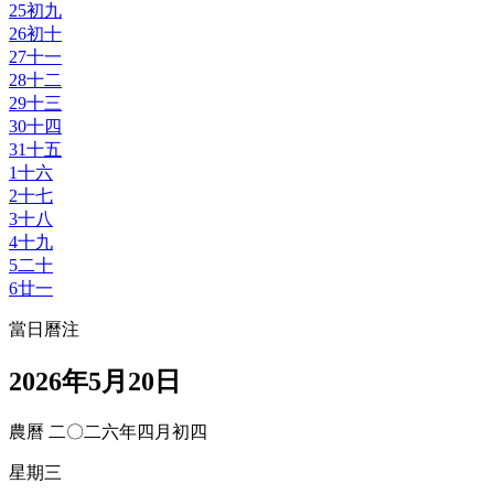
25
初九
26
初十
27
十一
28
十二
29
十三
30
十四
31
十五
1
十六
2
十七
3
十八
4
十九
5
二十
6
廿一
當日曆注
2026年5月20日
農曆 二〇二六年四月初四
星期三