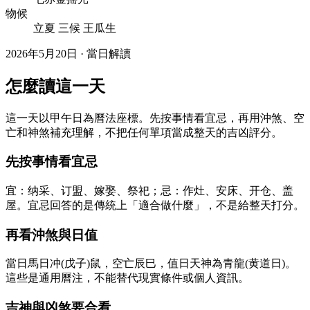
物候
立夏 三候 王瓜生
2026年5月20日 · 當日解讀
怎麼讀這一天
這一天以甲午日為曆法座標。先按事情看宜忌，再用沖煞、空
亡和神煞補充理解，不把任何單項當成整天的吉凶評分。
先按事情看宜忌
宜：纳采、订盟、嫁娶、祭祀；忌：作灶、安床、开仓、盖
屋。宜忌回答的是傳統上「適合做什麼」，不是給整天打分。
再看沖煞與日值
當日馬日冲(戊子)鼠，空亡辰巳，值日天神為青龍(黄道日)。
這些是通用曆注，不能替代現實條件或個人資訊。
吉神與凶煞要合看