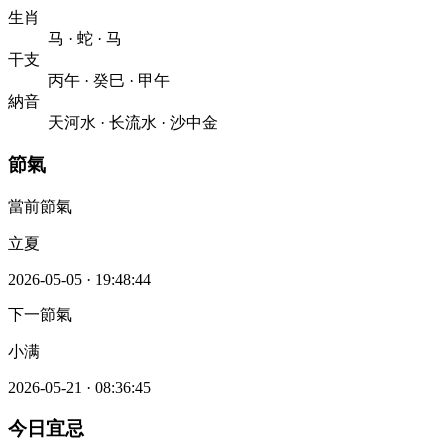
生肖
马
·
蛇
·
马
干支
丙午
·
癸巳
·
甲午
納音
天河水
·
长流水
·
沙中金
節氣
當前節氣
立夏
2026-05-05
·
19:48:44
下一節氣
小满
2026-05-21
·
08:36:45
今日宜忌