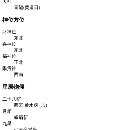
天神
青龍(黄道日)
神位方位
財神位
东北
喜神位
东北
福神位
正北
陽貴神
西南
星曆物候
二十八宿
西
宮
參
水
猿
(
吉
)
月相
蛾眉新
九星
七赤金摇光