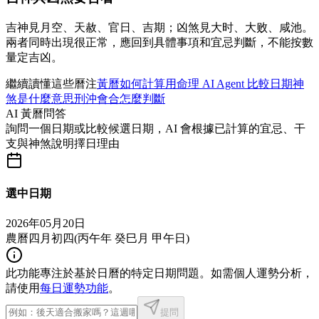
吉神見月空、天赦、官日、吉期；凶煞見大时、大败、咸池。
兩者同時出現很正常，應回到具體事項和宜忌判斷，不能按數
量定吉凶。
繼續讀懂這些曆注
黃曆如何計算
用命理 AI Agent 比較日期
神
煞是什麼意思
刑沖會合怎麼判斷
AI 黃曆問答
詢問一個日期或比較候選日期，AI 會根據已計算的宜忌、干
支與神煞說明擇日理由
選中日期
2026年05月20日
農曆四月初四
(
丙午年 癸巳月 甲午日
)
此功能專注於基於日曆的特定日期問題。如需個人運勢分析，
請使用
每日運勢功能
。
提問