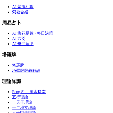
AI 紫微斗數
紫微合婚
周易占卜
AI 梅花易數 · 每日決策
AI 六爻
AI 奇門遁甲
塔羅牌
塔羅牌
塔羅牌牌義解讀
理論知識
Feng Shui 風水指南
五行理論
十天干理論
十二地支理論
六十甲子理論