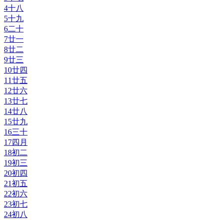
4
十八
5
十九
6
二十
7
廿一
8
廿二
9
廿三
10
廿四
11
廿五
12
廿六
13
廿七
14
廿八
15
廿九
16
三十
17
四月
18
初二
19
初三
20
初四
21
初五
22
初六
23
初七
24
初八