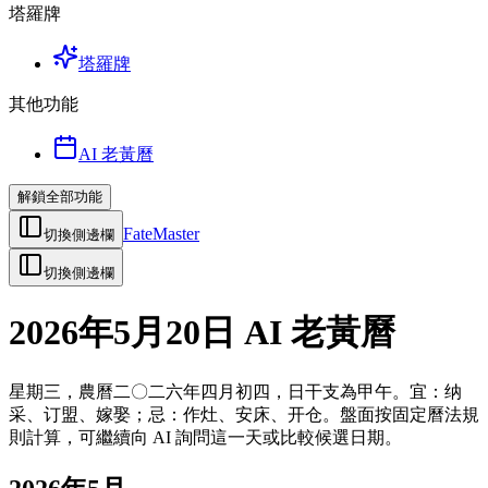
塔羅牌
塔羅牌
其他功能
AI 老黃曆
解鎖全部功能
FateMaster
切換側邊欄
切換側邊欄
2026年5月20日 AI 老黃曆
星期三，農曆二〇二六年四月初四，日干支為甲午。宜：纳
采、订盟、嫁娶；忌：作灶、安床、开仓。盤面按固定曆法規
則計算，可繼續向 AI 詢問這一天或比較候選日期。