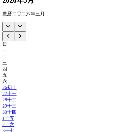
2026年5月
農曆二〇二六年三月
日
一
二
三
四
五
六
26
初十
27
十一
28
十二
29
十三
30
十四
1
十五
2
十六
3
十七