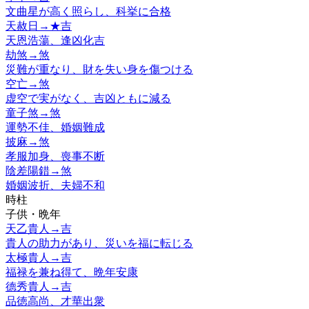
文曲星が高く照らし、科挙に合格
天赦日
→
★
吉
天恩浩蕩、逢凶化吉
劫煞
→
煞
災難が重なり、財を失い身を傷つける
空亡
→
煞
虚空で実がなく、吉凶ともに減る
童子煞
→
煞
運勢不佳、婚姻難成
披麻
→
煞
孝服加身、喪事不断
陰差陽錯
→
煞
婚姻波折、夫婦不和
時柱
子供・晩年
天乙貴人
→
吉
貴人の助力があり、災いを福に転じる
太極貴人
→
吉
福禄を兼ね得て、晩年安康
德秀貴人
→
吉
品徳高尚、才華出衆