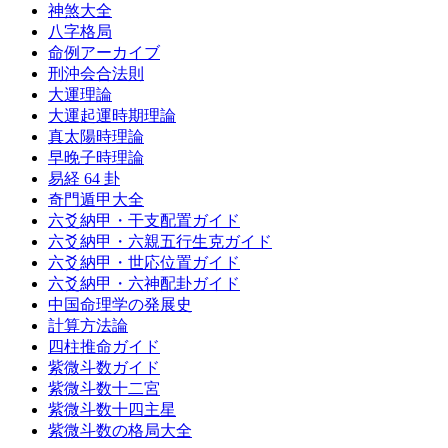
神煞大全
八字格局
命例アーカイブ
刑沖会合法則
大運理論
大運起運時期理論
真太陽時理論
早晚子時理論
易経 64 卦
奇門遁甲大全
六爻納甲・干支配置ガイド
六爻納甲・六親五行生克ガイド
六爻納甲・世応位置ガイド
六爻納甲・六神配卦ガイド
中国命理学の発展史
計算方法論
四柱推命ガイド
紫微斗数ガイド
紫微斗数十二宮
紫微斗数十四主星
紫微斗数の格局大全