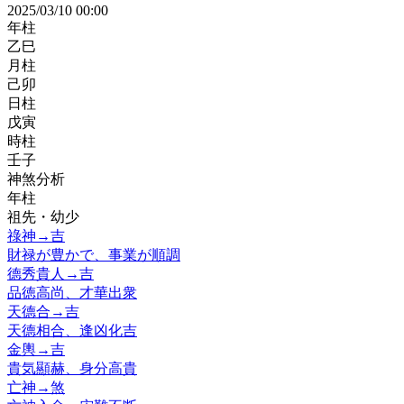
2025/03/10 00:00
年柱
乙巳
月柱
己卯
日柱
戊寅
時柱
壬子
神煞分析
年柱
祖先・幼少
祿神
→
吉
財禄が豊かで、事業が順調
德秀貴人
→
吉
品徳高尚、才華出衆
天德合
→
吉
天德相合、逢凶化吉
金輿
→
吉
貴気顯赫、身分高貴
亡神
→
煞