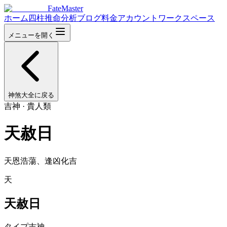
FateMaster
ホーム
四柱推命分析
ブログ
料金
アカウント
ワークスペース
メニューを開く
神煞大全に戻る
吉神
·
貴人類
天赦日
天恩浩蕩、逢凶化吉
天
天赦日
タイプ
吉神