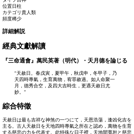
位置
日柱
カテゴリ
貴人類
頻度
稀少
詳細解説
經典文獻解讀
『三命通會』萬民英著（明代）・天月德を論じる
"天赦日。春戊寅，夏甲午，秋戊申，冬甲子，乃
天四時專氣，生育萬物，宥罪赦過。如人命聚一
月，德秀合空，及四大吉時生，更遇天赦日尤
妙。"
綜合特徵
天赦日は最も吉祥な神煞の一つにて，天恩浩蕩，逢凶化吉を
主る。古人天赦日を天地四時專氣之所在と認め，萬物を生育
する慈悲の力を代表す。此特殊な日子裡，天地間寬恕と慈悲