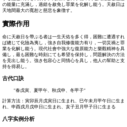
の能量に充滿し，過錯を赦免し罪業を化解し能う。天赦日は
天地間最大の寬恕と慈悲を象徴す。
實際作用
命に天赦日を帶ぶる者は一生天佑を多く得，困難に遭遇すれ
ば總じて化險為夷し，強き自我修復能力有り，一切災禍と罪
業を化解し能う。現代社會中強大な復原能力と樂觀精神を具
備し，最も困難な時刻にても希望を保持し，問題解決の方法
を見出し能う。強き包容心と同情心を具し，他人の幫助と支
持を得易し。
古代口訣
"
春戊寅、夏甲午、秋戊申、冬甲子
"
計算方法：
寅卯辰月戊寅日に生まれ、巳午未月甲午日に生ま
れ、申酉戌月戊申日に生まれ、亥子丑月甲子日に生まる
八字实例分析