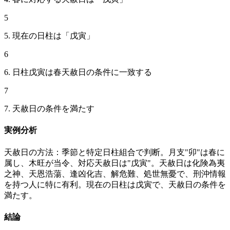
5
5. 現在の日柱は「戊寅」
6
6. 日柱戊寅は春天赦日の条件に一致する
7
7. 天赦日の条件を満たす
実例分析
天赦日の方法：季節と特定日柱組合で判断。月支"卯"は春に
属し、木旺が当令、対応天赦日は"戊寅"。天赦日は化険為夷
之神、天恩浩蕩、逢凶化吉、解危難、処世無憂で、刑沖情報
を持つ人に特に有利。現在の日柱は戊寅で、天赦日の条件を
満たす。
結論