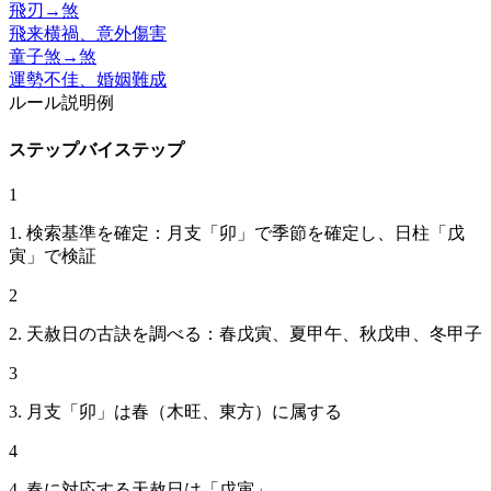
飛刃
→
煞
飛来横禍、意外傷害
童子煞
→
煞
運勢不佳、婚姻難成
ルール説明例
ステップバイステップ
1
1. 検索基準を確定：月支「卯」で季節を確定し、日柱「戊
寅」で検証
2
2. 天赦日の古訣を調べる：春戊寅、夏甲午、秋戊申、冬甲子
3
3. 月支「卯」は春（木旺、東方）に属する
4
4. 春に対応する天赦日は「戊寅」