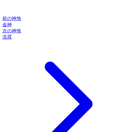
前の神煞
金神
次の神煞
流霞