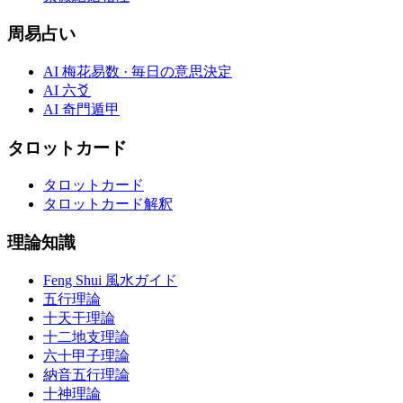
周易占い
AI 梅花易数 · 毎日の意思決定
AI 六爻
AI 奇門遁甲
タロットカード
タロットカード
タロットカード解釈
理論知識
Feng Shui 風水ガイド
五行理論
十天干理論
十二地支理論
六十甲子理論
納音五行理論
十神理論