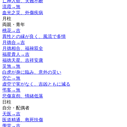
亡神入命、灾難不断
流霞
→
煞
血光之災、外傷疾病
月柱
両親・青年
桃花
→
吉
異性との縁が良く、風流で多情
月德合
→
吉
月德相合、福禄双全
福星貴人
→
吉
福徳天星、吉祥安康
災煞
→
煞
白虎が身に臨み、意外の災い
空亡
→
煞
虚空で実がなく、吉凶ともに減る
弔客
→
煞
悲傷哀怨、情緒低落
日柱
自分・配偶者
天医
→
吉
医道精通、救死扶傷
學堂
→
吉