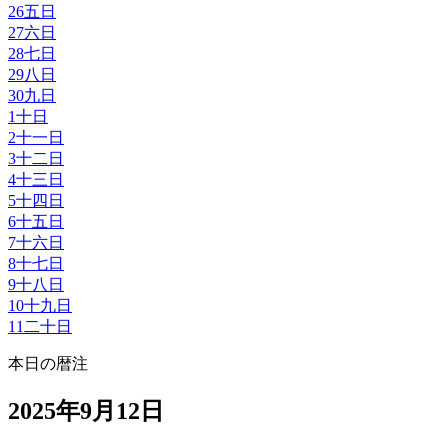
26
五日
27
六日
28
七日
29
八日
30
九日
1
十日
2
十一日
3
十二日
4
十三日
5
十四日
6
十五日
7
十六日
8
十七日
9
十八日
10
十九日
11
二十日
本日の暦注
2025年9月12日