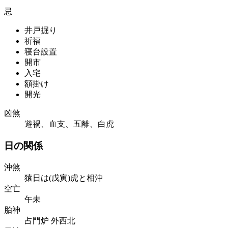
忌
井戸掘り
祈福
寝台設置
開市
入宅
額掛け
開光
凶煞
遊禍、血支、五離、白虎
日の関係
沖煞
猿日は(戊寅)虎と相沖
空亡
午未
胎神
占門炉 外西北