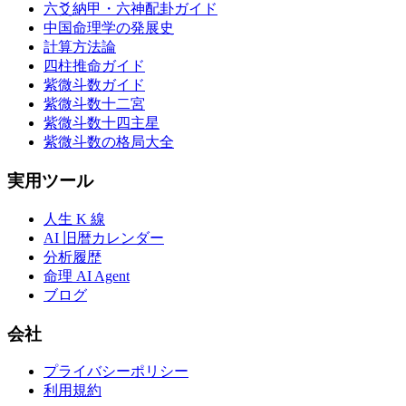
六爻納甲・六神配卦ガイド
中国命理学の発展史
計算方法論
四柱推命ガイド
紫微斗数ガイド
紫微斗数十二宮
紫微斗数十四主星
紫微斗数の格局大全
実用ツール
人生 K 線
AI 旧暦カレンダー
分析履歴
命理 AI Agent
ブログ
会社
プライバシーポリシー
利用規約