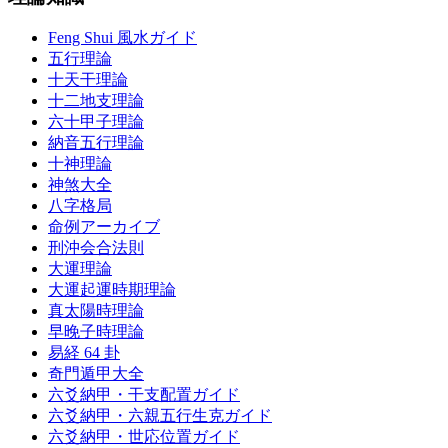
Feng Shui 風水ガイド
五行理論
十天干理論
十二地支理論
六十甲子理論
納音五行理論
十神理論
神煞大全
八字格局
命例アーカイブ
刑沖会合法則
大運理論
大運起運時期理論
真太陽時理論
早晚子時理論
易経 64 卦
奇門遁甲大全
六爻納甲・干支配置ガイド
六爻納甲・六親五行生克ガイド
六爻納甲・世応位置ガイド