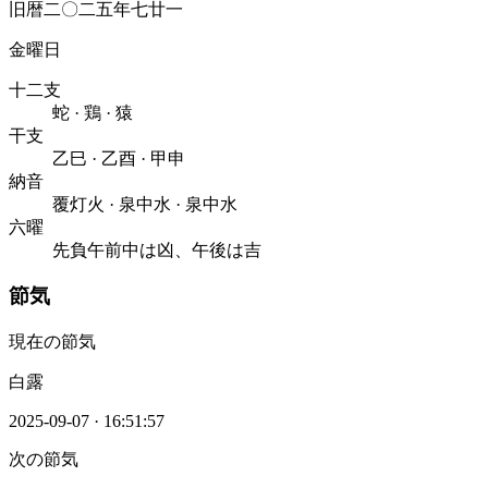
旧暦二〇二五年七廿一
金曜日
十二支
蛇
·
鶏
·
猿
干支
乙巳
·
乙酉
·
甲申
納音
覆灯火
·
泉中水
·
泉中水
六曜
先負
午前中は凶、午後は吉
節気
現在の節気
白露
2025-09-07
·
16:51:57
次の節気