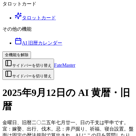
タロットカード
タロットカード
その他の機能
AI 旧暦カレンダー
全機能を解除
FateMaster
サイドバーを切り替え
サイドバーを切り替え
2025年9月12日の AI 黄暦・旧
暦
金曜日、旧暦二〇二五年七月廿一、日の干支は甲申です。
宜：嫁娶、出行、伐木。忌：井戸掘り、祈福、寝台設置。盤
面は固定の暦法規則で算出され、AI にこの日を質問したり