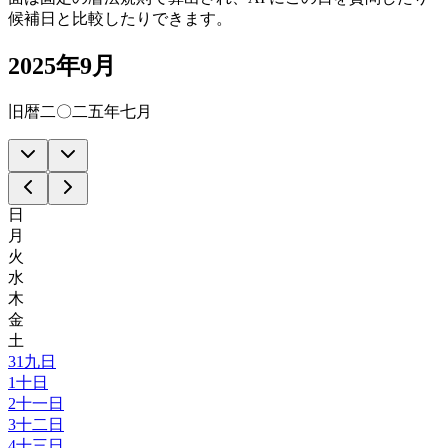
候補日と比較したりできます。
2025年9月
旧暦二〇二五年七月
日
月
火
水
木
金
土
31
九日
1
十日
2
十一日
3
十二日
4
十三日