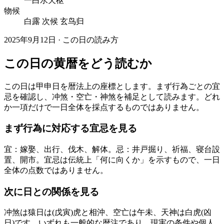
一白水天枢
物候
白露 次候 玄鸟归
2025年9月12日 · この日の読み方
この日の黄暦をどう読むか
この日は甲申日を暦法上の座標とします。まず行為ごとの宜
忌を確認し、冲煞・空亡・神煞を補足として読みます。どれ
か一項だけで一日全体を採点するものではありません。
まず行為に対応する宜忌を見る
宜：嫁娶、出行、伐木、解体。忌：井戸掘り、祈福、寝台設
置、開市。宜忌は伝統上「何に向くか」を示すもので、一日
全体の点数ではありません。
次に日との関係を見る
冲煞は猿日は(戊寅)虎と相沖、空亡は午未、天神は白虎(凶
日)です。いずれも一般的な暦注であり、現実の条件や個人