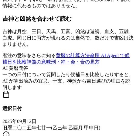
情報に代わるものではありません。
吉神と凶煞を合わせて読む
吉神は月空、王日、天馬、五富、凶煞は遊禍、血支、五離、
白虎。同じ日に両方が現れるのは自然で、数だけで吉凶は決
まりません。
暦注の意味をさらに知る
黄暦の計算方法
命理 AI Agent で候
補日を比較
神煞の意味
刑・冲・会・合の見方
AI 黄暦問答
一つの日付について質問したり候補日を比較したりすると、
AI が算出済みの宜忌、干支、神煞から吉日選びの理由を説
明します
選択日付
2025年09月12日
旧暦二〇二五年七廿一
(
乙巳年 乙酉月 甲申日
)