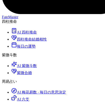
FateMaster
四柱推命
AI 四柱推命
四柱推命結婚相性
毎日の運勢
紫微斗数
AI 紫微斗数
紫微合婚
周易占い
AI 梅花易数 · 毎日の意思決定
AI 六爻