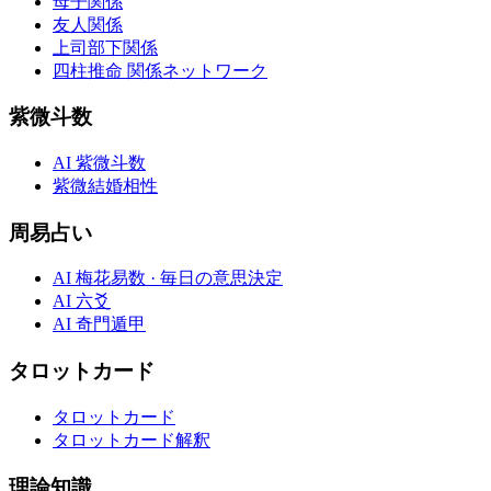
母子関係
友人関係
上司部下関係
四柱推命 関係ネットワーク
紫微斗数
AI 紫微斗数
紫微結婚相性
周易占い
AI 梅花易数 · 毎日の意思決定
AI 六爻
AI 奇門遁甲
タロットカード
タロットカード
タロットカード解釈
理論知識