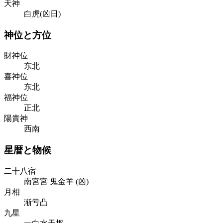
天神
白虎(凶日)
神位と方位
財神位
东北
喜神位
东北
福神位
正北
陽貴神
西南
星暦と物候
二十八宿
南宮
宮
鬼
金
羊
(
凶
)
月相
渐亏凸
九星