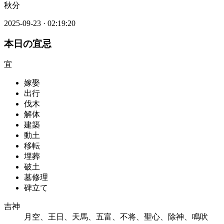
秋分
2025-09-23
·
02:19:20
本日の宜忌
宜
嫁娶
出行
伐木
解体
建築
動土
移転
埋葬
破土
墓修理
碑立て
吉神
月空、王日、天馬、五富、不将、聖心、除神、鳴吠