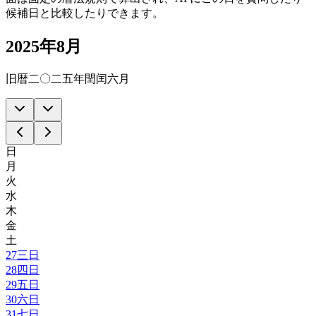
候補日と比較したりできます。
2025年8月
旧暦二〇二五年閏闰六月
日
月
火
水
木
金
土
27
三日
28
四日
29
五日
30
六日
31
七日