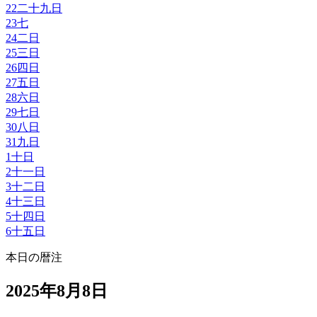
22
二十九日
23
七
24
二日
25
三日
26
四日
27
五日
28
六日
29
七日
30
八日
31
九日
1
十日
2
十一日
3
十二日
4
十三日
5
十四日
6
十五日
本日の暦注
2025年8月8日