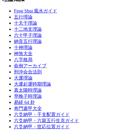
Feng Shui 風水ガイド
五行理論
十天干理論
十二地支理論
六十甲子理論
納音五行理論
十神理論
神煞大全
八字格局
命例アーカイブ
刑沖会合法則
大運理論
大運起運時期理論
真太陽時理論
早晚子時理論
易経 64 卦
奇門遁甲大全
六爻納甲・干支配置ガイド
六爻納甲・六親五行生克ガイド
六爻納甲・世応位置ガイド