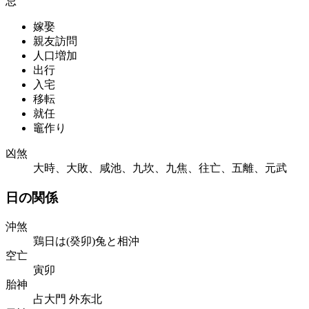
忌
嫁娶
親友訪問
人口増加
出行
入宅
移転
就任
竈作り
凶煞
大時、大敗、咸池、九坎、九焦、往亡、五離、元武
日の関係
沖煞
鶏日は(癸卯)兔と相沖
空亡
寅卯
胎神
占大門 外东北