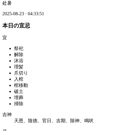
处暑
2025-08-23
·
04:33:51
本日の宜忌
宜
祭祀
解除
沐浴
理髪
爪切り
入棺
棺移動
破土
埋葬
掃除
吉神
天恩、陰徳、官日、吉期、除神、鳴吠