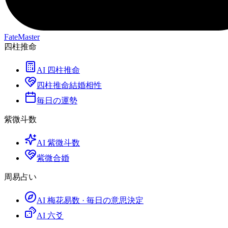
FateMaster
四柱推命
AI 四柱推命
四柱推命結婚相性
毎日の運勢
紫微斗数
AI 紫微斗数
紫微合婚
周易占い
AI 梅花易数 · 毎日の意思決定
AI 六爻