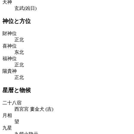
天神
玄武(凶日)
神位と方位
財神位
正北
喜神位
东北
福神位
正北
陽貴神
正北
星暦と物候
二十八宿
西宮
宮
婁
金
犬
(
吉
)
月相
望
九星