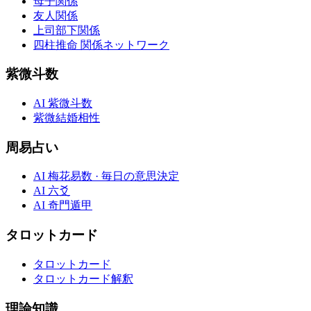
母子関係
友人関係
上司部下関係
四柱推命 関係ネットワーク
紫微斗数
AI 紫微斗数
紫微結婚相性
周易占い
AI 梅花易数 · 毎日の意思決定
AI 六爻
AI 奇門遁甲
タロットカード
タロットカード
タロットカード解釈
理論知識