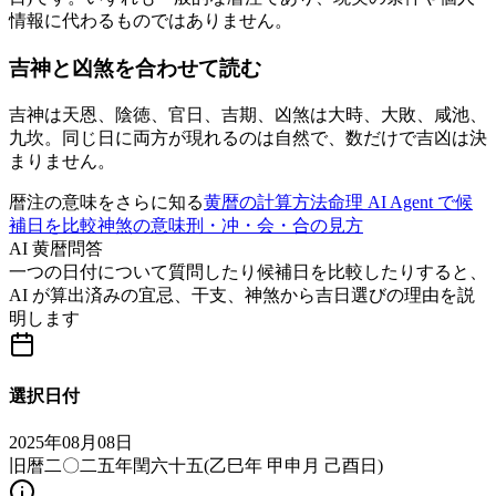
情報に代わるものではありません。
吉神と凶煞を合わせて読む
吉神は天恩、陰徳、官日、吉期、凶煞は大時、大敗、咸池、
九坎。同じ日に両方が現れるのは自然で、数だけで吉凶は決
まりません。
暦注の意味をさらに知る
黄暦の計算方法
命理 AI Agent で候
補日を比較
神煞の意味
刑・冲・会・合の見方
AI 黄暦問答
一つの日付について質問したり候補日を比較したりすると、
AI が算出済みの宜忌、干支、神煞から吉日選びの理由を説
明します
選択日付
2025年08月08日
旧暦二〇二五年閏六十五
(
乙巳年 甲申月 己酉日
)