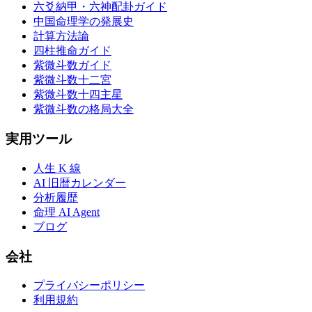
六爻納甲・六神配卦ガイド
中国命理学の発展史
計算方法論
四柱推命ガイド
紫微斗数ガイド
紫微斗数十二宮
紫微斗数十四主星
紫微斗数の格局大全
実用ツール
人生 K 線
AI 旧暦カレンダー
分析履歴
命理 AI Agent
ブログ
会社
プライバシーポリシー
利用規約