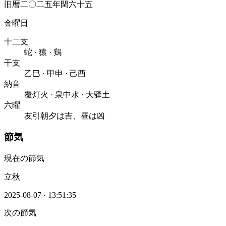
旧暦二〇二五年閏六十五
金曜日
十二支
蛇
·
猿
·
鶏
干支
乙巳
·
甲申
·
己酉
納音
覆灯火
·
泉中水
·
大驿土
六曜
友引
朝夕は吉、昼は凶
節気
現在の節気
立秋
2025-08-07
·
13:51:35
次の節気