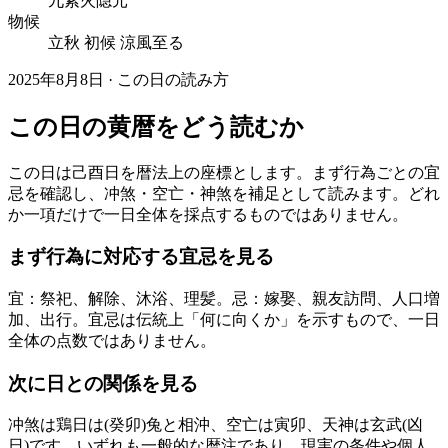
九紫火隐元
物候
立秋 初候 涼風至る
2025年8月8日 · この日の読み方
この日の黄暦をどう読むか
この日は己酉日を暦法上の座標とします。まず行為ごとの宜
忌を確認し、冲煞・空亡・神煞を補足として読みます。どれ
か一項だけで一日全体を採点するものではありません。
まず行為に対応する宜忌を見る
宜：祭祀、解除、沐浴、理髪。忌：嫁娶、親友訪問、人口増
加、出行。宜忌は伝統上「何に向くか」を示すもので、一日
全体の点数ではありません。
次に日との関係を見る
冲煞は鶏日は(癸卯)兔と相沖、空亡は寅卯、天神は玄武(凶
日)です。いずれも一般的な暦注であり、現実の条件や個人