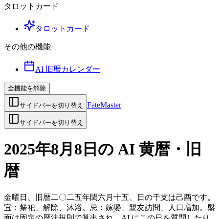
タロットカード
タロットカード
その他の機能
AI 旧暦カレンダー
全機能を解除
FateMaster
サイドバーを切り替え
サイドバーを切り替え
2025年8月8日の AI 黄暦・旧
暦
金曜日、旧暦二〇二五年閏六月十五、日の干支は己酉です。
宜：祭祀、解除、沐浴。忌：嫁娶、親友訪問、人口増加。盤
面は固定の暦法規則で算出され、AI にこの日を質問したり