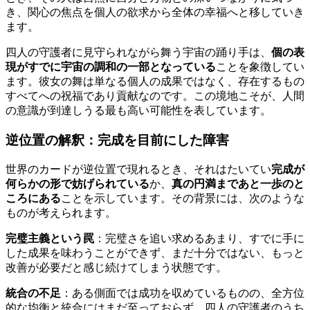
き、関心の焦点を個人の欲求から全体の幸福へと移していき
ます。
四人の守護者に見守られながら舞う宇宙の踊り手は、
個の表
現がすでに宇宙の調和の一部となっている
ことを象徴してい
ます。彼女の舞は単なる個人の成果ではなく、存在するもの
すべてへの祝福であり貢献なのです。この境地こそが、人間
の意識が到達しうる最も高い可能性を表しています。
逆位置の解釈：完成を目前にした障害
世界のカードが逆位置で現れるとき、それはたいてい
完成が
何らかの形で妨げられている
か、
真の円満まであと一歩のと
ころにある
ことを示しています。その背景には、次のような
ものが考えられます。
完璧主義という罠
：完璧さを追い求めるあまり、すでに手に
した成果を味わうことができず、まだ十分ではない、もっと
改善が必要だと感じ続けてしまう状態です。
統合の不足
：ある側面では成功を収めているものの、全方位
的な均衡と統合にはまだ至っておらず、四人の守護者のうち