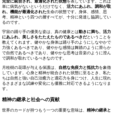
完全に統合され、最適化された状態
を表しています。これは
単に病気がないというだけでなく、
活力にあふれ、調和が取
れ、機能が最適化された
生命の状態です。身体、感情、思
考、精神という四つの層すべてが、十分に発達し協調してい
るのです。
宇宙の踊り手の優美な姿は、真の健康とは
動きに満ち、活力
にあふれ、美しさをたたえたものであるべきだ
ということを
教えてくれます。健やかな身体は踊り手のようにしなやかで
力強くあるべきであり、健やかな感情は舞踏のように滑らか
で自然であるべきであり、健やかな思考は音楽のように澄ん
で調和が取れているべきなのです。
月桂樹の花環が与える保護は、
自然な免疫力と抵抗力
を象徴
しています。心身と精神が統合された状態に至るとき、私た
ちは自然と強い自己治癒力と適応力を身につけ、人生に現れ
るさまざまな試練や変化にも優雅に対応できるようになりま
す。
精神の継承と社会への貢献
世界のカードが持つもう一つの重要な意味は、
精神の継承と