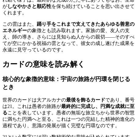
が
しなやかさと順応性
を保ち続けていることを思い出させて
くれます。
この雲はまた、
踊り手をこれまで支えてきたあらゆる善意の
エネルギー
の象徴とも読み取れます。家族の愛、友人の支
え、師の導き、さらには見知らぬ人からの親切――そのすべ
てが空にかかる祝福の雲となって、彼女の成し遂げた成果を
永遠に見守っているのです。
カードの意味を読み解く
核心的な象徴的意味：宇宙の旅路が円環を閉じる
とき
世界のカードは大アルカナの
最後を飾るカード
であり、番号
は21。これは愚者の旅路が
最終的に完成し、円満な成就に至
る
ことを表しています。愚者の無垢な旅立ちから世界の智慧
に満ちた円満へと至る、これは一つの完結した精神的進化の
過程であり、意識の発展が描く完璧な円環なのです。
21という数字には深い数秘術的な意味が込められています。