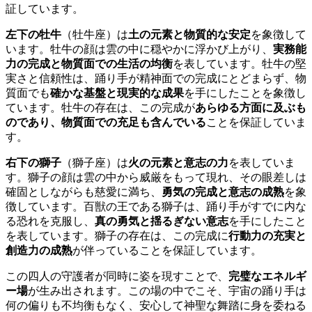
証しています。
左下の牡牛
（牡牛座）は
土の元素と物質的な安定
を象徴して
います。牡牛の顔は雲の中に穏やかに浮かび上がり、
実務能
力の完成と物質面での生活の均衡
を表しています。牡牛の堅
実さと信頼性は、踊り手が精神面での完成にとどまらず、物
質面でも
確かな基盤と現実的な成果
を手にしたことを象徴し
ています。牡牛の存在は、この完成が
あらゆる方面に及ぶも
のであり、物質面での充足も含んでいる
ことを保証していま
す。
右下の獅子
（獅子座）は
火の元素と意志の力
を表していま
す。獅子の顔は雲の中から威厳をもって現れ、その眼差しは
確固としながらも慈愛に満ち、
勇気の完成と意志の成熟
を象
徴しています。百獣の王である獅子は、踊り手がすでに内な
る恐れを克服し、
真の勇気と揺るぎない意志
を手にしたこと
を表しています。獅子の存在は、この完成に
行動力の充実と
創造力の成熟
が伴っていることを保証しています。
この四人の守護者が同時に姿を現すことで、
完璧なエネルギ
ー場
が生み出されます。この場の中でこそ、宇宙の踊り手は
何の偏りも不均衡もなく、安心して神聖な舞踏に身を委ねる