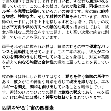
宇宙の踊り手は両手にそれぞれ
白い杖
、すなわち
魔法の杖
を
握っています。この二本の杖は、彼女が
陰と陽、両極のエネ
ルギーを完璧に制御している
ことの象徴です。杖の白は
純粋
な智慧、神聖な力、そして精神の昇華
を表しています。魔術
師のカードにおける上下を指し示す杖とは違い、踊り手の杖
は
水平方向や斜め方向への動的な均衡
を描き出しており、彼
女が単純な二元対立をすでに超え、より高い次元の統合に到
達していることを示しています。
両手それぞれに握られた杖は、舞踏の動きの中で
優雅なバラ
ンスと流動性
を見せています。この二本の杖は、彼女が
二つ
の力を調和のうちに統一している
ことを象徴し、対立や葛藤
を超えて
内なる均衡と全体性
の境地に至ったことを表してい
ます。
杖の振りは静止した握りではなく、
動きを伴う舞踏の所作
で
あり、彼女がこの神聖な舞踏を通じて
現実を織りなし、エネ
ルギーを調え、調和を創り出している
ことを暗示していま
す。舞踏のひとつひとつの動作は
創造の呪文
であり、杖を振
るたびに宇宙には
美しく神聖な軌跡
が刻まれていきます。
四隅を守る宇宙の四要素