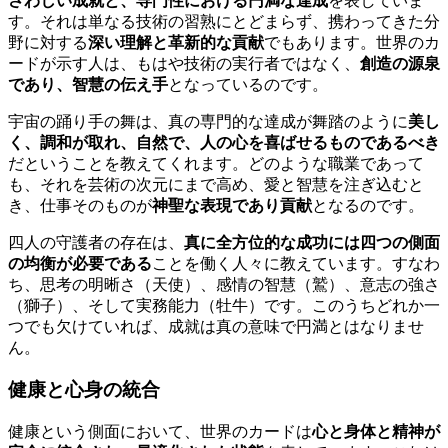
さわしい成就と、専門性における円満な達成
を表していま
す。それは単なる技術の習熟にとどまらず、携わってきた分
野に対する
深い理解と革新的な貢献
でもあります。世界のカ
ードが示す人は、もはや技術の実行者ではなく、
創造の源泉
であり、智慧の伝え手
となっているのです。
宇宙の踊り手の舞は、真の専門的な達成が舞踏のように
美し
く、調和が取れ、自然で、人の心を喜ばせるものであるべき
だということを教えてくれます。どのような職業であって
も、それを芸術の次元にまで高め、愛と智慧を注ぎ込むと
き、仕事そのものが
神聖な表現であり貢献
となるのです。
四人の守護者の存在は、
真に全方位的な成功には四つの側面
の均衡が必要である
ことを働く人々に教えています。すなわ
ち、思考の明晰さ（天使）、感情の智慧（鷲）、意志の強さ
（獅子）、そして実務能力（牡牛）です。このうちどれか一
つでも欠けていれば、成就は真の意味で円満とはなりませ
ん。
健康と心身の統合
健康という側面において、世界のカードは
心と身体と精神が