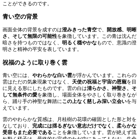
ことができるのです。
青い空の背景
画面全体の背景を成すのは
澄みきった青空
で、
開放感、明晰
さ、そして無限の可能性
を象徴しています。この青は沈んだ
暗さを持つものではなく、
明るく穏やかな
もので、意識の澄
明さと精神の平安を表しています。
祝福のように取り巻く雲
青い空には、
やわらかな白い雲
が浮かんでいます。これらの
雲はただの気象現象ではなく、
天使の祝福と宇宙の恩寵
を目
に見える形にしたものです。雲の白は
清らかさ、神聖さ、そ
して無条件の愛
を象徴し、場面全体をやさしく取り巻きなが
ら、踊り手の神聖な舞踏に
この上なく慈しみ深い立会い
を与
えています。
雲のやわらかな質感は、月桂樹の花環の確固とした形と対を
なしており、
完成には揺るぎない意志だけでなく、柔らかな
受容もまた必要である
ことを象徴しています。雲が絶えず流
れ動く様子は、最終的な完成のただ中にあってもなお、生命