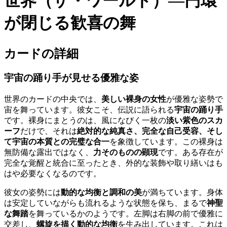
世界（ザ・ワールド）―円環
が閉じる歓喜の舞
カードの詳細
宇宙の踊り手が見せる優雅な姿
世界のカードの中央では、
美しい裸身の女性
が優雅な姿勢で
宙を舞っています。彼女こそ、伝説に語られる
宇宙の踊り手
です。裸身にまとうのは、風になびく一枚の
淡い紫色のスカ
ーフ
だけで、それは
絶対的な純真さ、完全な自己受容、そし
て宇宙の本質との完璧な合一
を象徴しています。この裸身は
無防備な露出ではなく、
力そのものの顕現
です。ある存在が
完全な覚醒と統合に至ったとき、外的な装飾や取り繕いはも
はや必要なくなるのです。
彼女の姿勢には
動的な均衡と調和の美
が満ちています。身体
は安定していながらも流れるような状態を保ち、まるで
神聖
な舞踏
を舞っているかのようです。左脚は右脚の前で優雅に
交差し、
螺旋を描く動的な均衡
を生み出しています。これは