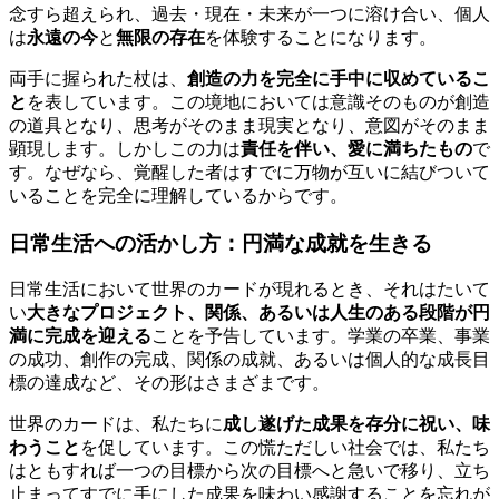
念すら超えられ、過去・現在・未来が一つに溶け合い、個人
は
永遠の今
と
無限の存在
を体験することになります。
両手に握られた杖は、
創造の力を完全に手中に収めているこ
と
を表しています。この境地においては意識そのものが創造
の道具となり、思考がそのまま現実となり、意図がそのまま
顕現します。しかしこの力は
責任を伴い、愛に満ちたもの
で
す。なぜなら、覚醒した者はすでに万物が互いに結びついて
いることを完全に理解しているからです。
日常生活への活かし方：円満な成就を生きる
日常生活において世界のカードが現れるとき、それはたいて
い
大きなプロジェクト、関係、あるいは人生のある段階が円
満に完成を迎える
ことを予告しています。学業の卒業、事業
の成功、創作の完成、関係の成就、あるいは個人的な成長目
標の達成など、その形はさまざまです。
世界のカードは、私たちに
成し遂げた成果を存分に祝い、味
わうこと
を促しています。この慌ただしい社会では、私たち
はともすれば一つの目標から次の目標へと急いで移り、立ち
止まってすでに手にした成果を味わい感謝することを忘れが