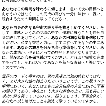
にも貢献をもたらしています。
あなたはこの瞬間を味わうに値します
：急いで次の目標へと
向かうのではなく、この完成の喜びを十分に味わい、祝い、
統合するための時間を取ってください。
あなた自身の内なる宇宙の踊り手を抱きしめてください
。そ
して、成就という名の花環の中で、優雅に舞うことを自分自
身に許してあげてください。
あなたの円満な状態を信頼して
ください
。必要な智慧と力は、すでにすべてあなたの中にあ
ります。
あなたの輝きを分かち合う準備をしてください
。あ
なたの成功が、他者にとっての啓発と希望となりますよう
に。
開かれた心を保ち続けてください
。どれほど完璧な完成
であっても、それはやがてあなたを新たな奇跡へと導いてい
くのですから。
世界のカードが示すのは、真の完成とは旅の終わりではな
く、より大きな旅の始まりだということです。この祝うべき
瞬間において、あなたはまさに自分自身の人生における宇宙
の踊り手であり、存在という大きな舞台の上で、最も美しい
成功の舞を舞っているのです。踊りましょう。宇宙全体が、
あなたの成し遂げたことを讃えて歌っているのですから。