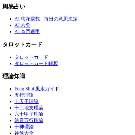
周易占い
AI 梅花易数 · 毎日の意思決定
AI 六爻
AI 奇門遁甲
タロットカード
タロットカード
タロットカード解釈
理論知識
Feng Shui 風水ガイド
五行理論
十天干理論
十二地支理論
六十甲子理論
納音五行理論
十神理論
神煞大全