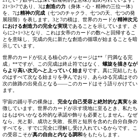
21=3×7であり、3は
創造の力
（身体・心・精神の三位一体）
を、7は
精神の完成
（七つのチャクラ、七つの天、七つの発
展段階）を表します。3と7の積は、世界のカードが
精神次元
における創造力の完全な実現
であることを示しています。さ
らに2+1=3となり、これは女帝のカードの数へと回帰するこ
とを意味し、完成の先に新たな創造の循環が始まることを暗
示しています。
世界のカードが伝える核心のメッセージは**「円満なる完
成」**ですが、この完成は終止符ではなく、
螺旋を描きなが
らより高い次元へと上っていく始まり
です。真に完結したも
のはすべて次なる始まりを孕んでおり、あらゆる完成はその
次の旅路の出発点となる――このカードはそう語りかけてい
ます。
宇宙の踊り手の裸身は、
完全な自己受容と絶対的な真実
を象
徴しています。世界のカードが示す境地に至るとき、私たち
はもはやいかなる外的な承認や飾りも必要としません。なぜ
なら、光と影、成功と失敗、長所と短所を含めた自分自身の
すべてを、すでに完全に理解し受け入れているからです。こ
の受容こそが
真の自由と内なる調和
をもたらします。