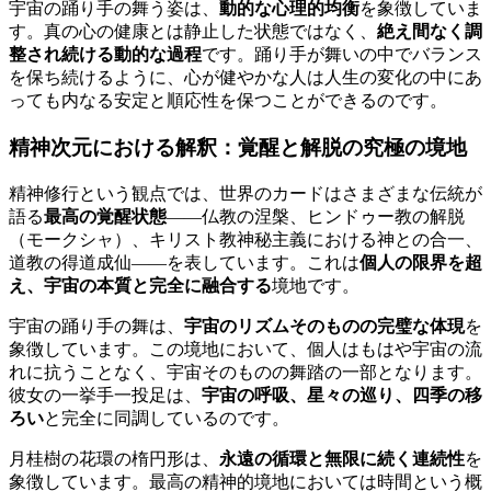
宇宙の踊り手の舞う姿は、
動的な心理的均衡
を象徴していま
す。真の心の健康とは静止した状態ではなく、
絶え間なく調
整され続ける動的な過程
です。踊り手が舞いの中でバランス
を保ち続けるように、心が健やかな人は人生の変化の中にあ
っても内なる安定と順応性を保つことができるのです。
精神次元における解釈：覚醒と解脱の究極の境地
精神修行という観点では、世界のカードはさまざまな伝統が
語る
最高の覚醒状態
――仏教の涅槃、ヒンドゥー教の解脱
（モークシャ）、キリスト教神秘主義における神との合一、
道教の得道成仙――を表しています。これは
個人の限界を超
え、宇宙の本質と完全に融合する
境地です。
宇宙の踊り手の舞は、
宇宙のリズムそのものの完璧な体現
を
象徴しています。この境地において、個人はもはや宇宙の流
れに抗うことなく、宇宙そのものの舞踏の一部となります。
彼女の一挙手一投足は、
宇宙の呼吸、星々の巡り、四季の移
ろい
と完全に同調しているのです。
月桂樹の花環の楕円形は、
永遠の循環と無限に続く連続性
を
象徴しています。最高の精神的境地においては時間という概