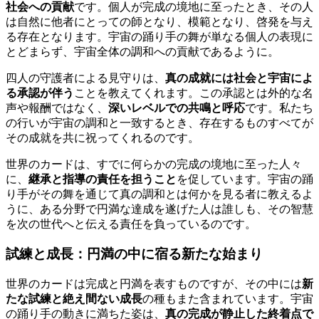
社会への貢献
です。個人が完成の境地に至ったとき、その人
は自然に他者にとっての師となり、模範となり、啓発を与え
る存在となります。宇宙の踊り手の舞が単なる個人の表現に
とどまらず、宇宙全体の調和への貢献であるように。
四人の守護者による見守りは、
真の成就には社会と宇宙によ
る承認が伴う
ことを教えてくれます。この承認とは外的な名
声や報酬ではなく、
深いレベルでの共鳴と呼応
です。私たち
の行いが宇宙の調和と一致するとき、存在するものすべてが
その成就を共に祝ってくれるのです。
世界のカードは、すでに何らかの完成の境地に至った人々
に、
継承と指導の責任を担うこと
を促しています。宇宙の踊
り手がその舞を通じて真の調和とは何かを見る者に教えるよ
うに、ある分野で円満な達成を遂げた人は誰しも、その智慧
を次の世代へと伝える責任を負っているのです。
試練と成長：円満の中に宿る新たな始まり
世界のカードは完成と円満を表すものですが、その中には
新
たな試練と絶え間ない成長
の種もまた含まれています。宇宙
の踊り手の動きに満ちた姿は、
真の完成が静止した終着点で