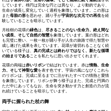
しています。楕円は完全な円とは異なり、より動的であり、
生命が成長し変化していく過程を象徴しています。この形は
また
母胎の形
を思わせ、踊り手が
宇宙的な次元での再生
を経
験していることを暗示しています。
月桂樹の花環の
緑色
は、
尽きることのない生命力、絶え間な
い成長、そして自然の智慧
を象徴しています。葉の形はどれ
も完璧に整い、一枚一枚が踊り手が人生の旅路で得た智慧や
成し遂げた成果を表しています。花環が途切れることなく続
いている様子は、
真の完成とは終わりではなく、新たな循環
の始まりである
ことを私たちに思い出させてくれます。
花環の両端は
赤いリボン
で結ばれています。赤は
情熱、生命
力、そして神聖な愛
を表す色です。宇宙の風になびくこれら
のリボンは、完成に至るまでに注がれたすべての情熱と愛情
を象徴しています。リボンが舞う様子はまた、完成と円満の
ただ中にあってもなお、生命を突き動かす力と創造の力が流
れ続けていることを暗示しています。
両手に握られた杖の舞