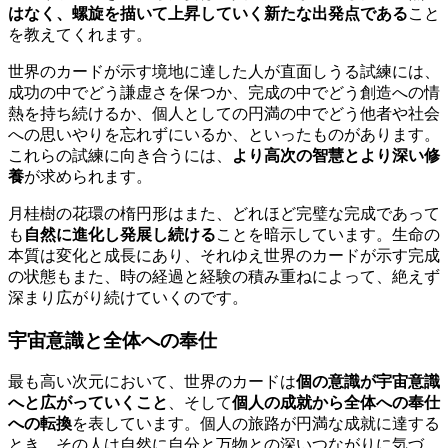
はなく、螺旋を描いて上昇していく新たな出発点である
こと
を教えてくれます。
世界のカードが示す境地に達した人が直面しうる試練には、
成功の中でどう謙虚さを保つか、完成の中でどう創造への情
熱を持ち続けるか、個人としての円満の中でどう他者や社会
への思いやりを忘れずにいるか、といったものがあります。
これらの試練に向き合うには、
より高次の智慧とより深い修
養
が求められます。
月桂樹の花環の楕円形はまた、どれほど完璧な完成であって
も
自然に進化し発展し続ける
ことを暗示しています。生命の
本質は変化と成長にあり、それゆえ世界のカードが示す完成
の状態もまた、時の経過と経験の積み重ねによって、絶えず
深まり広がり続けていくのです。
宇宙意識と全体への奉仕
最も高い次元において、世界のカードは
個の意識が宇宙意識
へと広がっていくこと
、そして
個人の成就から全体への奉仕
への転換
を表しています。個人の旅路が円満な成就に達する
とき、その人は自然に自分と万物との深いつながりに気づ