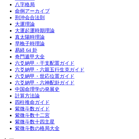
八字格局
命例アーカイブ
刑沖会合法則
大運理論
大運起運時期理論
真太陽時理論
早晚子時理論
易経 64 卦
奇門遁甲大全
六爻納甲・干支配置ガイド
六爻納甲・六親五行生克ガイド
六爻納甲・世応位置ガイド
六爻納甲・六神配卦ガイド
中国命理学の発展史
計算方法論
四柱推命ガイド
紫微斗数ガイド
紫微斗数十二宮
紫微斗数十四主星
紫微斗数の格局大全