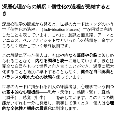
深層心理からの解釈：個性化の過程が完結すると
き
深層心理学の観点から見ると、世界のカードはユングのいう
**「個性化の過程」（Individuation Process）**が円満に完結
したことを表しています。これは、意識と無意識、アニマと
アニムス、ペルソナとシャドウといった心の諸相を、余すと
ころなく統合していく最終段階です。
この段階に至った個人は、もはや
内なる葛藤や分裂
に苦しめ
られることなく、
内なる調和と統一
に達しています。彼らは
完全な自己をもって世界と向き合うことができ、過度に肥大
化することも過度に卑下することもなく、
健全な自己認識と
バランスの取れた心の状態
を保っています。
世界のカードに描かれる四人の守護者は、心理学でいう
四つ
の基本的な心理機能
――思考（天使）、感情（鷲）、直感
（獅子）、感覚（牡牛）――を表しています。この四つの機
能がいずれも十分に発達し、調和して働くとき、個人は
心理
的な全体性と機能の最適化
に到達します。