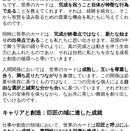
ちです。世界のカードは、
完成を祝うこと自体が神聖な行為
である
ことを教えてくれます。それは、経験を統合し、そこ
から智慧を汲み取るための貴重な機会を私たちに与えてくれ
るのです。
同時に世界のカードは、
完成が終着点ではなく、新たな始ま
りの出発点である
ことも私たちに思い出させます。花環の中
で舞う宇宙の踊り手のように、真の完成とは動きを伴う生命
力にあふれたものであり、それは自然に私たちを次なる成長
と創造の循環へと導いていきます。
人間関係においては、世界のカードは
成熟し、互いを尊重し
合う、満ち足りたつながり
を象徴しています。この関係は必
要や依存に基づくものではなく、二つの完全な個人による
自
由な選択と誠実な分かち合い
に基づいています。それぞれが
自らの全体性を保ちながら、なお共に美しい舞踏を創り出し
ていけるのです。
キャリアと創造：巨匠の域に達した成就
仕事や創造の領域において、世界のカードは
巨匠と呼ぶにふ