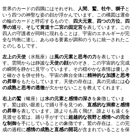
世界のカードの四隅にはそれぞれ、
人間、鷲、牡牛、獅子
と
いう四つの神聖な姿の顔が浮かんでいます。この構図は運命
の輪のカードと呼応するもので、
四大元素、四つの方位、四
季の巡り、そして黄道十二宮の固定宮
を表しています。この
四人の守護者が同時に現れることは、宇宙のエネルギーが完
全な均衡に達し、あらゆる要素が調和のうちに統一されたこ
とのしるしです。
左上の天使
（水瓶座）は
風の元素と思考の力
を表していま
す。雲間からは静謐な
天使の顔
がのぞき、この宇宙的な完成
の瞬間を静かに見守っています。その穏やかな表情は優しさ
と確かさを併せ持ち、宇宙の舞台全体に
精神的な加護と思考
の昇華
をもたらしています。天使の存在は、真の完成には
心
の成熟と思考の透徹
が欠かせないことを教えてくれます。
右上の鷲
（蠍座）は
水の元素と感情の深さ
を象徴していま
す。鷲は鋭い眼差しで踊り手を見つめ、
直感的な洞察と感情
の昇華
を表しています。誰よりも高く飛び、誰よりも遠くを
見渡せる鷲は、踊り手がすでに
超越的な視野と感情への完全
な制御
を手にしていることの象徴です。鷲の存在は、この完
成の過程に
感情の成熟と直感の開花
が含まれていることを保