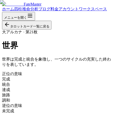
FateMaster
ホーム
四柱推命分析
ブログ
料金
アカウント
ワークスペース
メニューを開く
タロットカード一覧に戻る
大アルカナ
·
第21枚
世界
世界は完成と統合を象徴し、一つのサイクルの充実した終わ
りを表しています。
正位の意味
完成
統合
達成
旅路
調和
逆位の意味
未完成