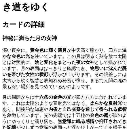
き道をゆく
カードの詳細
神秘に満ちた月の女神
深い夜空に、
黄金色に輝く満月
が中天高く懸かり、四方に
温
かな金色の光
を注いでいます。この月は明るく熱を放つ太陽
とは対照的に、
陰と変化をまとった夜の女神
として描かれて
います。月の表面ははっきりと確認でき、
物思いに沈んだ憂
いを帯びた女性の横顔
が浮かび上がります。その眼差しには
太古から続く智慧と底知れぬ秘密が宿り、まるで人間の魂の
最も深い場所を見つめているかのようです。
月の周囲からは
十六条の金色の光
が四方八方に放たれていま
す。これは太陽のような直射光ではなく、
柔らかな反射光
で
あり、間接的な知恵や
内省と自己省察を通じて得られる叡智
を象徴しています。光の先端では十五粒の
金色の露
が涙のよ
うにゆっくりと滴り落ち、
無意識に眠る感情
や
抑圧されてき
た記憶
が少しずつ意識の表面へと浮かび上がってくる様子を