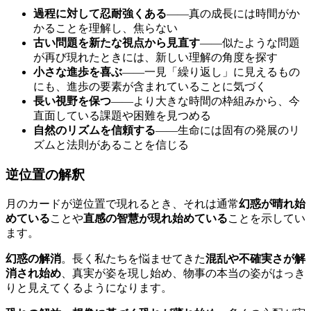
過程に対して忍耐強くある
——真の成長には時間がか
かることを理解し、焦らない
古い問題を新たな視点から見直す
——似たような問題
が再び現れたときには、新しい理解の角度を探す
小さな進歩を喜ぶ
——一見「繰り返し」に見えるもの
にも、進歩の要素が含まれていることに気づく
長い視野を保つ
——より大きな時間の枠組みから、今
直面している課題や困難を見つめる
自然のリズムを信頼する
——生命には固有の発展のリ
ズムと法則があることを信じる
逆位置の解釈
月のカードが逆位置で現れるとき、それは通常
幻惑が晴れ始
めている
ことや
直感の智慧が現れ始めている
ことを示してい
ます。
幻惑の解消
。長く私たちを悩ませてきた
混乱や不確実さが解
消され始め
、真実が姿を現し始め、物事の本当の姿がはっき
りと見えてくるようになります。