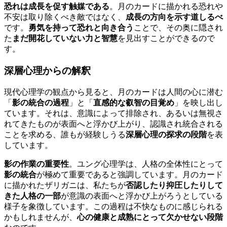
恐れは成長を促す触媒である
。月のカードに描かれる恐れや
不安は取り除くべき敵ではなく、
成長の方向を示す道しるべ
です。
勇気を持って恐れと向き合う
ことで、その奥に隠され
た
まだ開花していない力と智慧
を見出すことができるので
す。
深層心理からの解釈
現代心理学の観点から見ると、月のカードは人間の心に潜む
「
影の統合の過程
」と「
直感的な叡智の目覚め
」を映し出し
ています。それは、意識によって排除され、あるいは無視さ
れてきたものが表面へと浮かび上がり、認識され統合される
ことを求める、誰もが経験しうる
深層心理の探求の段階
を表
しています。
影の作業の重要性
。ユング心理学は、人格の全体性にとって
影の統合
が極めて重要であると強調しています。月のカード
に描かれたザリガニは、私たちが
否認したり抑圧したりして
きた人格の一部
が意識の表面へと浮かび上がろうとしている
様子を象徴しています。この過程は不快なものに感じられる
かもしれませんが、
心の健康と成熟にとって欠かせない段階