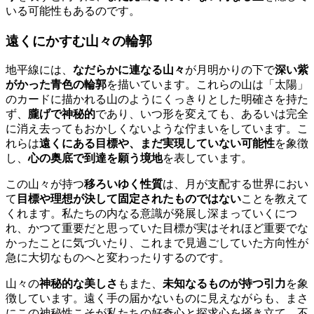
いる可能性もあるのです。
遠くにかすむ山々の輪郭
地平線には、
なだらかに連なる山々
が月明かりの下で
深い紫
がかった青色の輪郭
を描いています。これらの山は「太陽」
のカードに描かれる山のようにくっきりとした明確さを持た
ず、
朧げで神秘的
であり、いつ形を変えても、あるいは完全
に消え去ってもおかしくないような佇まいをしています。こ
れらは
遠くにある目標や、まだ実現していない可能性
を象徴
し、
心の奥底で到達を願う境地
を表しています。
この山々が持つ
移ろいゆく性質
は、月が支配する世界におい
て
目標や理想が決して固定されたものではない
ことを教えて
くれます。私たちの内なる意識が発展し深まっていくにつ
れ、かつて重要だと思っていた目標が実はそれほど重要でな
かったことに気づいたり、これまで見過ごしていた方向性が
急に大切なものへと変わったりするのです。
山々の
神秘的な美しさ
もまた、
未知なるものが持つ引力
を象
徴しています。遠く手の届かないものに見えながらも、まさ
にこの神秘性こそが私たちの好奇心と探求心を掻き立て、不