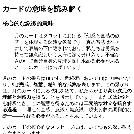
カードの意味を読み解く
核心的な象徴的意味
月のカードはタロットにおける「幻惑と直感の叡
智」を体現する深遠な象徴です。真の智慧は往々
にして表層の下に隠されており、私たちは勇気を
持って無意識という大海に深く分け入り、不確か
さの中で自分自身の真理を探し求める必要がある
と、このカードは告げています。
月のカードの番号は
18
です。数秘術において18は1+8=9とな
り、9は
完成、智慧、精神的な成熟
を表します。この繋がり
は、月のカードによる洗礼を経て、私たちが
より高い次元の
理解と洞察力
を得ることを暗示しています。また18は
2×9
と
も解釈でき、この智慧を得るためには
二元的な対立を統合す
る過程
——理性と直感、意識と無意識、現実と夢の調和的な
統一——を経る必要があることを示しています。
このカードの核心的なメッセージには、いくつもの深い教え
が含まれています。