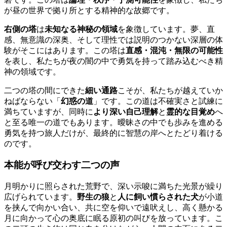
が昼の世界で拠り所とする精神的な故郷です。
右側の塔
は
未知なる神秘の領域
を象徴しています。夢、直
感、無意識の深奥、そして理性では説明のつかない深層の体
験がそこにはあります。この塔は
直感・混沌・無限の可能性
を表し、私たちが夜の闇の中で勇気を持って踏み込むべき精
神の領域です。
二つの塔の間にできた
細い通路
こそが、私たちが越えていか
ねばならない「
幻惑の道
」です。この道は不確実さと試練に
満ちていますが、同時に
より深い自己理解
と
霊的な目覚め
へ
と至る唯一の道でもあります。曖昧さの中でも歩みを進める
勇気を持つ旅人だけが、最終的に智慧の岸へとたどり着ける
のです。
本能が呼び交わす二つの声
月明かりに照らされた荒野で、深い示唆に満ちた光景が繰り
広げられています。
野生の狼
と
人に飼い慣らされた犬
が小道
を挟んで向かい合い、共に空を仰いで遠吠えし、高く懸かる
月に向かって心の奥底に眠る原初の叫びを放っています。こ