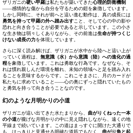
ザリガニの
硬い甲羅
は私たちが築いてきた
心理的防衛機制
——感情的な傷から自分を守るための鎧を象徴しています。
しかし同時に、それが前へと這い進む動作は、真の成長には
勇気を持って甲羅の外へ踏み出す
こと、そして心の中の影や
恐れと向き合うことが必要であると示しています。この小さ
な生き物は弱々しくありながら、その前進は
生命が持つくじ
けない成長の力
を体現しています。
さらに深く読み解けば、ザリガニが水中から陸へと這い上が
っていく過程は、
無意識（水）から意識（陸）への進化の過
程
を象徴しています。これは勇敢な行為です。なぜなら、そ
れは慣れ親しんだ環境を離れ、未知の領域へと足を踏み入れ
ることを意味するからです。これこそまさに、月のカードが
私たちに求めていること——心の奥にずっと隠れていたもの
と勇気を持って向き合うことなのです。
幻のような月明かりの小道
ザリガニが這い出てきた水たまりから、
曲がりくねった一本
の小道
が朧げな月明かりの中に見え隠れしながら、遠くの地
平線まで続いています。この道はまっすぐに開けた大通りで
も、はっきりと見通せる明確な道筋でもなく、
曲がり角と起