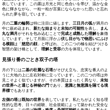
表しています。この露は月光と同じ色合いを帯び、温かな金
色に輝きながら、一粒一粒が言葉にならなかった思いと忘れ
られた夢を宿しています。
月の
二重の輪郭
は特に注目に値します。
三日月の弧
が満月の
中に嵌め込まれ、
新たな始まりと未知の可能性
を表し、
まん
丸な満月
がそれを包み込むことで
完成と成熟した理解
を象徴
しています。そして月面に浮かぶ
伏し目がちで物思いにふけ
る横顔
は「
慈悲の顔
」と呼ばれ、この二つの極を結びつける
智慧の架け橋として、
理解と受容
の力を体現しています。
見張り番のごとき双子の塔
月の下には
二基の壮麗な石塔
がそびえ立ち、忠実な番人のよ
うに大地の上に左右対称に立っています。この二つの塔は外
見こそよく似ていますが、その本質はまったく異なり、
未知
の世界へと通じる神秘の門
であり、
意識と無意識を隔てる境
界標
でもあります。
左側の塔
は
既知の世界
を表しています。私たちがよく知る理
性的な思考、日々の経験、社会規範によって築かれた安全な
砦です。この塔は
論理・秩序・予測可能性
を象徴し、私たち