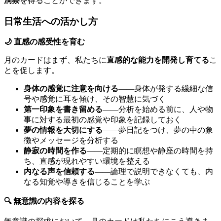
洞察
を得ることができます。
日常生活への活かし方
🌙 直感の感受性を育む
月のカードはまず、私たちに
直感的な能力を開発し育てる
こ
とを促します。
身体の感覚に注意を向ける
——身体が発する繊細な信
号や感覚に耳を傾け、その智慧に気づく
第一印象を書き留める
——分析を始める前に、人や物
事に対する最初の感覚や印象を記録しておく
夢の情報を大切にする
——夢日記をつけ、夢の中の象
徴やメッセージを分析する
静寂の時間を作る
——定期的に瞑想や静座の時間を持
ち、直感が現れやすい環境を整える
内なる声を信頼する
——論理で説明できなくても、内
なる知覚や導きを信じることを学ぶ
🔍 無意識の内容を探る