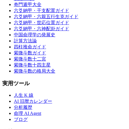
奇門遁甲大全
六爻納甲・干支配置ガイド
六爻納甲・六親五行生克ガイド
六爻納甲・世応位置ガイド
六爻納甲・六神配卦ガイド
中国命理学の発展史
計算方法論
四柱推命ガイド
紫微斗数ガイド
紫微斗数十二宮
紫微斗数十四主星
紫微斗数の格局大全
実用ツール
人生 K 線
AI 旧暦カレンダー
分析履歴
命理 AI Agent
ブログ