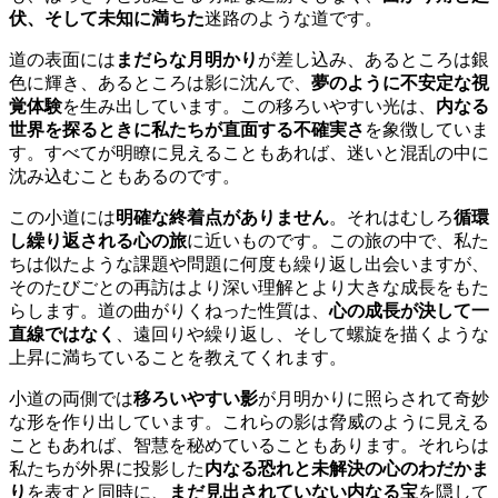
伏、そして未知に満ちた
迷路のような道です。
道の表面には
まだらな月明かり
が差し込み、あるところは銀
色に輝き、あるところは影に沈んで、
夢のように不安定な視
覚体験
を生み出しています。この移ろいやすい光は、
内なる
世界を探るときに私たちが直面する不確実さ
を象徴していま
す。すべてが明瞭に見えることもあれば、迷いと混乱の中に
沈み込むこともあるのです。
この小道には
明確な終着点がありません
。それはむしろ
循環
し繰り返される心の旅
に近いものです。この旅の中で、私た
ちは似たような課題や問題に何度も繰り返し出会いますが、
そのたびごとの再訪はより深い理解とより大きな成長をもた
らします。道の曲がりくねった性質は、
心の成長が決して一
直線ではなく
、遠回りや繰り返し、そして螺旋を描くような
上昇に満ちていることを教えてくれます。
小道の両側では
移ろいやすい影
が月明かりに照らされて奇妙
な形を作り出しています。これらの影は脅威のように見える
こともあれば、智慧を秘めていることもあります。それらは
私たちが外界に投影した
内なる恐れと未解決の心のわだかま
り
を表すと同時に、
まだ見出されていない内なる宝
を隠して