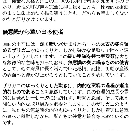
は、健全な人格とはこの二つの力の間で均衡を見出すもので
あり、野性の呼び声を完全に押し殺すことも、原始的な衝動
のままに歯止めなく振る舞うことも、どちらも望ましくない
のだと語りかけています。
無意識から這い出る使者
画面の手前には、
深く暗い水たまり
から一匹の
太古の姿を留
めるザリガニ
がゆっくりと、しかし確かな足取りで陸へと這
い上がろうとしています。この
硬い甲羅を持つ甲殻類
は大き
な象徴的な意味を担っており、
無意識の奥に眠るものの使者
として、心の深層に長く潜んでいた感情、記憶、衝動が意識
の表面へと浮かび上がろうとしていることを表しています。
ザリガニの
ゆっくりとした動き
は、
内的な変容の過程が漸進
的なものである
ことを象徴しています。真の心理的成長や霊
的な目覚めは一朝一夕には訪れず、時間と忍耐、そして絶え
間ない内的な取り組みを必要とします。このザリガニのよう
に、私たちの無意識の内容もゆっくりと、しかし着実に意識
の層へと移動しながら、私たちの注意と統合を求めているの
です。