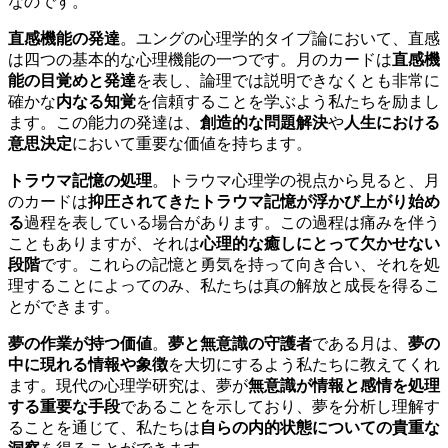
なのです。
直感機能の発達
。ユングの心理学的タイプ論において、直感
は四つの基本的な心理機能の一つです。月のカードは
直感機
能の目覚めと発達
を表し、論理では説明できなくとも非常に
確かな
内なる知覚
を信頼することを学ぶよう私たちを励まし
ます。この能力の発達は、
創造的な問題解決
や
人生における
意思決定
において重要な価値を持ちます。
トラウマ記憶の処理
。トラウマ心理学の視点から見ると、月
のカードは
抑圧されてきたトラウマ記憶が浮かび上がり始め
る
過程を表している場合があります。この過程は痛みを伴う
こともありますが、それは
心理的な癒しにとって欠かせない
段階
です。これらの記憶と勇気を持って向き合い、それを処
理することによってのみ、私たちは真の解放と成長を得るこ
とができます。
夢の作業が持つ価値
。
夢と無意識の守護者
である月は、
夢の
中に現れる情報や象徴
を大切にするよう私たちに教えてくれ
ます。現代の心理学研究は、夢が
無意識が情報と感情を処理
する重要な手段
であることを示しており、夢を分析し理解す
ることを通じて、私たちは
自らの内的状態についての貴重な