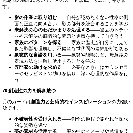
無意識の探求において、月のカードは私たちにこう導きま
す。
影の作業に取り組む
——自分が認めたくない性格の側
面と正直に向き合い、影の部分を統合することを学ぶ
未解決の心のわだかまりを処理する
——過去のトラウ
マや未解決の感情的な問題と勇気を持って向き合う
家族のパターンを探る
——家族の歴史が自分に与えて
きた影響を理解し、不健全な世代間の連鎖を断ち切る
象徴的な言語を用いる
——象徴や隠喩など、無意識の
表現方法を理解し活用することを学ぶ
専門家の助けを求める
——必要なときにはカウンセラ
ーやセラピストの助けを借り、深い心理的な作業を行
う
🎨 創造性の力を解き放つ
月のカードは
創造力と芸術的なインスピレーション
の力強い
源です。
不確実性を受け入れる
——創作の過程で開かれた探求
的な姿勢を保つ
夢の素材を活用する
——夢の中のイメージや感情を芸