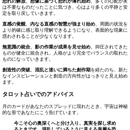
恐れの解放
。
想像に基づく恐れが薄れ始め
、多くの心配が実
は不要なものだったことに気づき、心はより多くの平静と安
定を取り戻していきます。
直感の覚醒
。
内なる直感の智慧が強まり始め
、周囲の状況を
より的確に感じ取り理解できるようになり、表面的な現象に
惑わされることが少なくなります。
無意識の統合
。
影の作業が成果を見せ始め
、抑圧されてきた
ものが健全に統合され、人格がより完全でバランスの取れた
ものになっていきます。
創造性の突破
。
混乱と迷いに満ちた創作期
を経たのち、新た
なインスピレーションと創造の方向性がはっきりと見え始め
ます。
タロット占いでのアドバイス
月のカードがあなたのスプレッドに現れたとき、宇宙は神秘
的な形であなたにこう告げています。
今こそ心の奥深くへと分け入り、真実を探し求め
るときです。混乱しているように見える表層を恐