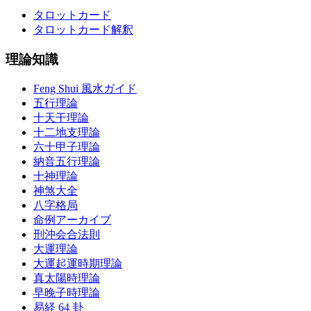
タロットカード
タロットカード解釈
理論知識
Feng Shui 風水ガイド
五行理論
十天干理論
十二地支理論
六十甲子理論
納音五行理論
十神理論
神煞大全
八字格局
命例アーカイブ
刑沖会合法則
大運理論
大運起運時期理論
真太陽時理論
早晚子時理論
易経 64 卦