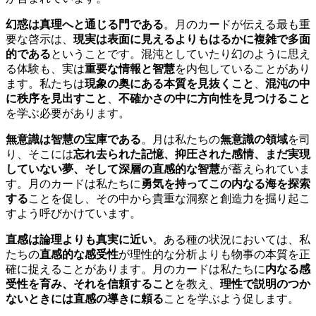
幻惑は真理へと通じる門である
。月のカードが伝える最も重
要な啓示は、
現実は表面に見えるよりもはるかに複雑で多面
的である
ということです。混沌としていたり幻のように思え
る体験も、実は
重要な情報と智慧
を内包していることがあり
ます。私たちは
現象の奥にある本質を見抜くこと
、
混沌の中
に秩序を見出すこと
、
不確かさの中に方向性を見つけること
を学ぶ必要があります。
無意識は智慧の宝庫である
。月は私たちの
無意識の領域
を司
り、そこには
忘れ去られた記憶、抑圧された感情、まだ実現
していない夢、そして深層の直感的な智慧
が蓄えられていま
す。月のカードは私たちに
勇気を持ってこの内なる海を探索
する
ことを促し、その中から貴重な洞察と創造力を掘り起こ
すよう呼びかけています。
直感は論理よりも真実に近い
。ある種の状況においては、私
たちの
直感的な感受性
が理性的な分析よりも物事の本質を正
確に捉えることがあります。月のカードは私たちに
内なる感
受性を育み、それを信頼すること
を教え、
理性で説明のつか
ないときには直感の導きに頼る
ことを学ぶよう促します。