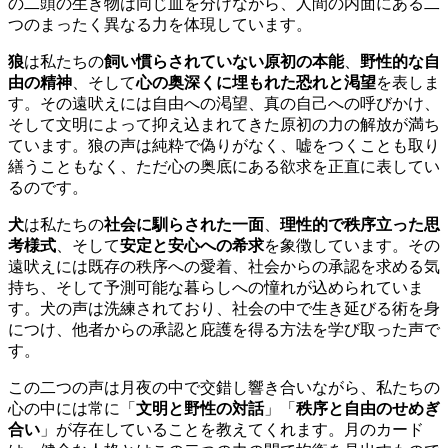
の二頭の生き物は同じ血を分けながら、人間の内面にある二
つのまったく異なる力を体現しています。
狼
は私たちの
飼い慣らされていない原初の本能
、
野性的な自
由の精神
、そして
心の奥深くに埋もれた恐れと渇望
を表しま
す。その遠吠えには自由への渇望、真の自己への呼びかけ、
そして文明によって抑え込まれてきた原初の力の解放が満ち
ています。狼の声は純粋で偽りがなく、嘘をつくことも取り
繕うこともなく、ただ心の奥底にある欲求を正直に表してい
るのです。
犬
は私たちの
社会に馴らされた一面
、
理性的で秩序立った思
考様式
、そして
安定と安心への希求
を象徴しています。その
遠吠えには既存の秩序への愛着、社会からの承認を求める気
持ち、そして予測可能な暮らしへの憧れが込められていま
す。犬の声は洗練されており、社会の中で生き延びる術を身
につけ、他者からの承認と庇護を得る方法を学び取った声で
す。
この二つの声は月夜の中で交錯し響き合いながら、私たちの
心の中には常に「
文明と野性の対話
」「
秩序と自由のせめぎ
合い
」が存在していることを教えてくれます。月のカード