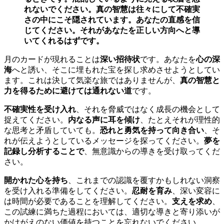
れないでください。真の智慧は往々にして不確実
さの中にこそ隠されています。あなたの直感を信
じてください。それがあなたを正しい方向へと導
いてくれるはずです。
月のカードが現れることは
深い招待状
です。あなたを
心の深
海
へと誘い、そこに埋もれた宝を探し求めさせようとしてい
ます。これは決して気楽な旅ではありませんが、
真の智慧と
力を得るために避けては通れない道
です。
不確実性を受け入れ
、それを脅威ではなく成長の機会として
捉えてください。
内なる声に耳を傾け
、たとえそれが理性的
な思考と矛盾していても。
恐れと勇気を持って向き合い
、そ
れが伝えようとしているメッセージを探ってください。
夢を
記録し分析することで
、無意識からの導きを受け取ってくだ
さい。
開かれた心を持ち
、これまでの認識を覆すかもしれない洞察
を受け入れる準備をしてください。
忍耐を育み
、深い変容に
は時間が必要であることを理解してください。
支えを求め
、
この試練に満ちた過程においては、適切な導きと寄り添いが
かけがえのない価値を持つことを忘れないでください。