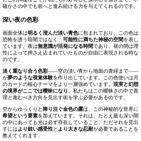
確かさの中でも前へと進み続ける力を与えてくれるのです。
深い夜の色彩
画面全体は
明るく澄んだ淡い青色
に包まれており、この色は
恐怖を誘う暗闇ではなく、
可能性に満ちた神秘の空間
を表し
ています。夜は
無意識が活発になる時間
であり、昼の間は理
性によって押さえ込まれていたものが自由に表現される時な
のです。
淡く重なり合う色彩
——空の淡い青から地面の青緑まで——
が
夢のような視覚体験
を作り出しています。この色使いは月
のカードの核心テーマをより一層強めています。
現実と幻想
の境界がここでは曖昧になり
、私たちはこの曖昧さの中で真
理と進むべき方向を見出す術を学ぶ必要があるのです。
空からゆっくりと
降り注ぐ金色の露
は、この神秘的な世界に
希望という要素
を加えています。それは、たとえ最も深い闇
の中にあっても光は必ず存在していること、ただそれを見出
すには
より鋭い感受性
と
より大きな忍耐
が必要であることを
教えてくれます。