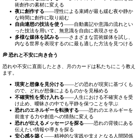
術創作の素材に変える
夜に創作する
——理性による束縛が最も緩む夜や静か
な時間に創作に取り組む
自由連想の技法を使う
——自動書記や意識の流れとい
った技法を用いて、無意識を自由に表現させる
多様な媒体を試みる
——さまざまな芸術媒体を試し、
内なる世界を表現するのに最も適した方法を見つける
💭 恐れと不安に向き合う
恐れや不安に直面したとき、月のカードは私たちにこう教え
ます。
現実と想像を見分ける
——どの恐れが現実に基づくも
ので、どれが想像によるものかを見極める
不確実性を受け入れる
——人生における不確実さを受
け止め、曖昧さの中でも平静を保つことを学ぶ
恐れのエネルギーを転換する
——恐れのエネルギーを
前進する力や創造への情熱に変える
恐れが伝えるメッセージを探る
——恐れの背後にある
伝えたい情報や導きを探る
安心感を築く
——精神的な実践や支えとなる人間関係