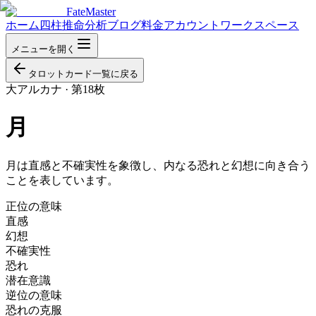
FateMaster
ホーム
四柱推命分析
ブログ
料金
アカウント
ワークスペース
メニューを開く
タロットカード一覧に戻る
大アルカナ
·
第18枚
月
月は直感と不確実性を象徴し、内なる恐れと幻想に向き合う
ことを表しています。
正位の意味
直感
幻想
不確実性
恐れ
潜在意識
逆位の意味
恐れの克服