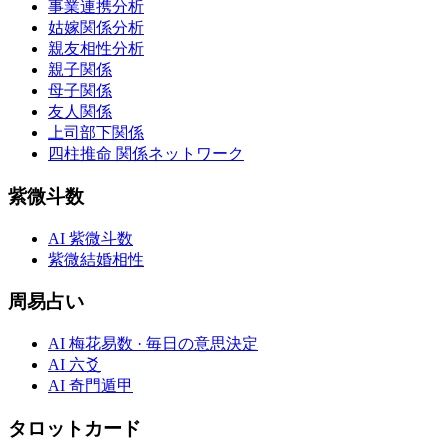
事業連携分析
姑嫁関係分析
親友相性分析
親子関係
母子関係
友人関係
上司部下関係
四柱推命 関係ネットワーク
紫微斗数
AI 紫微斗数
紫微結婚相性
周易占い
AI 梅花易数 · 毎日の意思決定
AI 六爻
AI 奇門遁甲
タロットカード