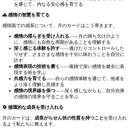
を通じて、内なる安心感を育てる
🌊 感情の智慧を育てる
感情面での成長について、月のカードはこう導きます。
感情の揺らぎを受け入れる
——月の満ち欠けのよう
に、感情にも自然な周期があることを理解する
深く感じる体験を許す
——逃げたりコントロールした
りせず、さまざまな感情を十分に味わうことを自分に
許す
感情表現の技術を磨く
——複雑で深い感情を健全に表
現する術を学ぶ
共感力を育てる
——自らの感情体験を通じて、他者を
より深く理解し共感する
感情の境界線を保つ
——深く感じながらも、自分自身
の感情の境界を守ることを学ぶ
🔄 循環的な成長を受け入れる
月のカードは、
成長がらせん状の性質を持つこと
を受け入れ
るよう私たちに教えます。