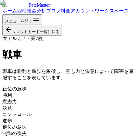
FateMaster
ホーム
四柱推命分析
ブログ
料金
アカウント
ワークスペース
メニューを開く
タロットカード一覧に戻る
大アルカナ
·
第7枚
戦車
戦車は勝利と進歩を象徴し、意志力と決意によって障害を克
服することを表しています。
正位の意味
勝利
意志力
決意
コントロール
進歩
逆位の意味
制御の喪失