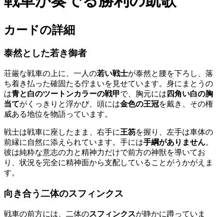
戦車が奏でる勝利の凱歌
カードの詳細
泰然とした若き御者
荘厳な戦車の上に、一人の
若い戦士
が泰然と腰を下ろし、落
ち着き払った確固たる佇まいを見せています。身にまとうの
は
青と白のツートンカラーの戦甲
で、胸元には
四角い白の胸
当て
がくっきりと浮かび、頭には
金色の王冠
を戴き、その権
威ある地位を物語っています。
戦士は戦車に座したまま、右手に
王笏
を握り、左手は車体の
前縁に自然に添えられています。手には
手綱がありません
。
彼は純粋な意志の力と精神力だけで前方の神獣を導いてお
り、状況を完全に精神面から支配していることがうかがえま
す。
向き合う二体のスフィンクス
戦車の前方には、二体の
スフィンクス
が静かに蹲っていま