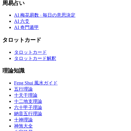
周易占い
AI 梅花易数 · 毎日の意思決定
AI 六爻
AI 奇門遁甲
タロットカード
タロットカード
タロットカード解釈
理論知識
Feng Shui 風水ガイド
五行理論
十天干理論
十二地支理論
六十甲子理論
納音五行理論
十神理論
神煞大全