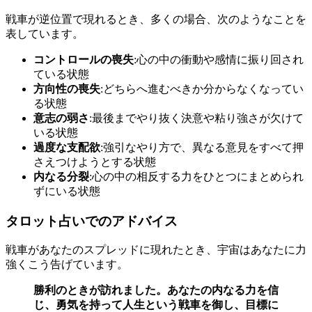
戦車が逆位置で現れるとき、多くの場合、次のようなことを
表しています。
コントロールの喪失
:心の中の衝動や感情に振り回され
ている状態
方向性の喪失
:どちらへ進むべきか分からなくなってい
る状態
意志の弱さ
:最後までやり抜く決意や粘り強さが欠けて
いる状態
過度な支配欲
:強引なやり方で、異なる意見をすべて押
さえつけようとする状態
内なる分裂
:心の中の相反する力をひとつにまとめられ
ずにいる状態
タロット占いでのアドバイス
戦車があなたのスプレッドに現れたとき、宇宙はあなたに力
強くこう告げています。
勝利のときが訪れました。あなたの内なる力を信
じ、勇気を持って人生という戦車を御し、目標に