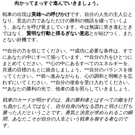
向かってまっすぐ進んでいきましょう。
戦車の出現は
英雄への呼びかけ
です。自分の人生の主人公と
なり、意志の力であなただけの勝利の物語を綴っていくよ
う、あなたを呼び覚ましています。今は無謀に突き進むとき
ではなく、
賢明な行動と揺るぎない意志
とが結びつく、また
とない好機です。
**自分の力を信じてください。**成功に必要な条件は、すで
にあなたの中にすべて揃っています。**自分の力をひとつに
まとめてください。**心の中にあるすべてのエネルギーを、
共通の目標のもとに統合しましょう。**自分のバランスを保
ってください。**前へ進みながらも、心の調和と明晰さを忘
れずにいてください。**自分の使命を受け入れてください。
**あなたの勝利の光で、他者の道を照らしていきましょう。
戦車のカードが明かすのは、真の勝利者とはすべての敵を打
ち負かした人ではなく、自分自身の内なる恐れと弱さに打ち
勝った人だということです。勇気と決意が求められるこの瞬
間、あなたこそが自分の人生という戦車を御する者なので
す。