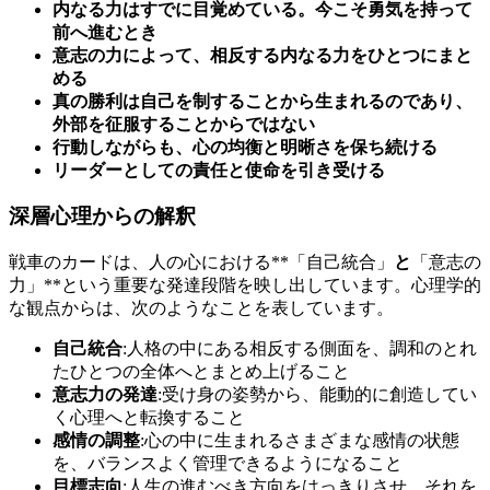
内なる力はすでに目覚めている。今こそ勇気を持って
前へ進むとき
意志の力によって、相反する内なる力をひとつにまと
める
真の勝利は自己を制することから生まれるのであり、
外部を征服することからではない
行動しながらも、心の均衡と明晰さを保ち続ける
リーダーとしての責任と使命を引き受ける
深層心理からの解釈
戦車のカードは、人の心における**「自己統合」
と
「意志の
力」**という重要な発達段階を映し出しています。心理学的
な観点からは、次のようなことを表しています。
自己統合
:人格の中にある相反する側面を、調和のとれ
たひとつの全体へとまとめ上げること
意志力の発達
:受け身の姿勢から、能動的に創造してい
く心理へと転換すること
感情の調整
:心の中に生まれるさまざまな感情の状態
を、バランスよく管理できるようになること
目標志向
:人生の進むべき方向をはっきりさせ、それを