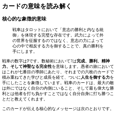
カードの意味を読み解く
核心的な象徴的意味
戦車はタロットにおいて「意志の勝利と内なる統
御」を体現する完璧な存在です。武力によって外
の世界を征服するのではなく、意志の力によって
心の中で相反する力を御することで、真の勝利を
手にします。
戦車の数字は
7
です。数秘術において7は
完成、勝利、精神
力、そして神聖なる完全性
を意味します。愚者の旅において
はこれが七番目の導師にあたり、それまでの六枚のカードで
積み重ねてきた学びと成長を経て、ついに
人生を御する力
を
手にしたことを象徴しています。戦車のカードは、最大の敵
は外にではなく自分の内側にいること、そして最も偉大な勝
利とは他者を打ち負かすことではなく自分自身に打ち勝つこ
とだと教えてくれます。
このカードが伝える核心的なメッセージは次のとおりです。