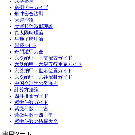
八字格局
命例アーカイブ
刑沖会合法則
大運理論
大運起運時期理論
真太陽時理論
早晚子時理論
易経 64 卦
奇門遁甲大全
六爻納甲・干支配置ガイド
六爻納甲・六親五行生克ガイド
六爻納甲・世応位置ガイド
六爻納甲・六神配卦ガイド
中国命理学の発展史
計算方法論
四柱推命ガイド
紫微斗数ガイド
紫微斗数十二宮
紫微斗数十四主星
紫微斗数の格局大全
実用ツール