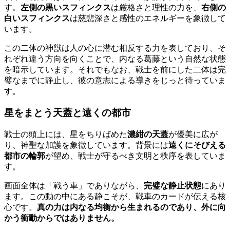
す。
左側の黒いスフィンクス
は厳格さと理性の力を、
右側の
白いスフィンクス
は慈悲深さと感性のエネルギーを象徴して
います。
この二体の神獣は人の心に潜む相反する力を表しており、そ
れぞれ違う方向を向くことで、内なる葛藤という自然な状態
を暗示しています。それでもなお、戦士を前にした二体は完
璧なまでに静止し、彼の意志による導きをじっと待っていま
す。
星をまとう天蓋と遠くの都市
戦士の頭上には、星をちりばめた
濃紺の天蓋
が優美に広が
り、神聖な加護を象徴しています。背景には
遠くにそびえる
都市の輪郭
が望め、戦士が守るべき文明と秩序を表していま
す。
画面全体は「戦う車」でありながら、
完璧な静止状態
にあり
ます。この動の中にある静こそが、戦車のカードが伝える核
心です。
真の力は内なる均衡から生まれるのであり、外に向
かう衝動からではありません。