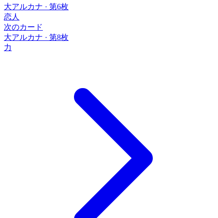
大アルカナ
·
第6枚
恋人
次のカード
大アルカナ
·
第8枚
力