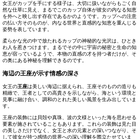
女王がカップを手にする様子は、大切に扱いながらもごく自
然な仕草に見え、まるでこのカップ自体が彼女の内なる知恵
を外へと映し出す存在であるかのようです。カップへの注意
の払い方そのものが、内なる世界と直感的な知恵を重んじる
姿勢を表しています。
柔らかな光の中で放たれるカップの神秘的な光沢は、ひとき
わ人を惹きつけます。まるでその中に宇宙の秘密と生命の知
恵が宿っているようで、本物の直感の才を持つ者だけが、そ
の奥にある神秘を理解できるのです。
海辺の王座が示す情感の深さ
女王の
王座
は美しい海辺に据えられ、王座そのものの造りも
精緻で、王者としての高貴さを示しながら、海という環境と
見事に融け合い、調和のとれた美しい風景を生み出していま
す。
王座の装飾には貝殻や真珠、波の文様といった海を思わせる
要素が施されていることもあります。これらの装飾は見た目
の美しさだけでなく、女王と水の元素との深いつながり、そ
して彼女が持つ感情の世界への深い理解を際立たせていま