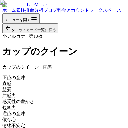
FateMaster
ホーム
四柱推命分析
ブログ
料金
アカウント
ワークスペース
メニューを開く
タロットカード一覧に戻る
小アルカナ
·
第13枚
カップのクイーン
カップのクイーン · 直感
正位の意味
直感
慈愛
共感力
感受性の豊かさ
包容力
逆位の意味
依存心
情緒不安定