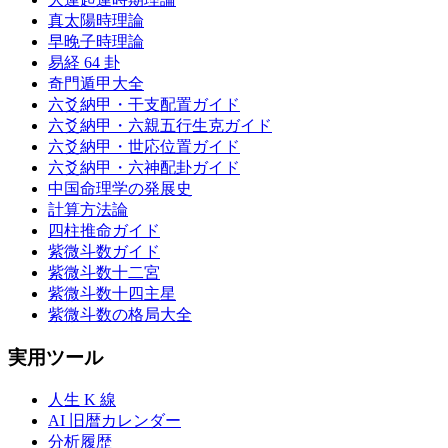
真太陽時理論
早晚子時理論
易経 64 卦
奇門遁甲大全
六爻納甲・干支配置ガイド
六爻納甲・六親五行生克ガイド
六爻納甲・世応位置ガイド
六爻納甲・六神配卦ガイド
中国命理学の発展史
計算方法論
四柱推命ガイド
紫微斗数ガイド
紫微斗数十二宮
紫微斗数十四主星
紫微斗数の格局大全
実用ツール
人生 K 線
AI 旧暦カレンダー
分析履歴