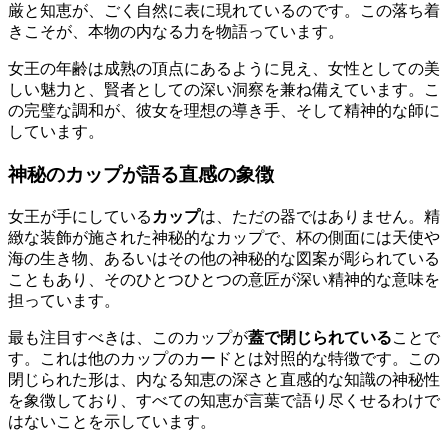
厳と知恵が、ごく自然に表に現れているのです。この落ち着
きこそが、本物の内なる力を物語っています。
女王の年齢は成熟の頂点にあるように見え、女性としての美
しい魅力と、賢者としての深い洞察を兼ね備えています。こ
の完璧な調和が、彼女を理想の導き手、そして精神的な師に
しています。
神秘のカップが語る直感の象徴
女王が手にしている
カップ
は、ただの器ではありません。精
緻な装飾が施された神秘的なカップで、杯の側面には天使や
海の生き物、あるいはその他の神秘的な図案が彫られている
こともあり、そのひとつひとつの意匠が深い精神的な意味を
担っています。
最も注目すべきは、このカップが
蓋で閉じられている
ことで
す。これは他のカップのカードとは対照的な特徴です。この
閉じられた形は、内なる知恵の深さと直感的な知識の神秘性
を象徴しており、すべての知恵が言葉で語り尽くせるわけで
はないことを示しています。