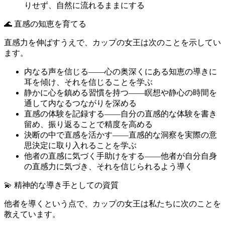
りせず、自然に流れるままにする
🌊 直感の知恵を育てる
直感力を伸ばすうえで、カップの女王は次のことを示してい
ます。
内なる声を信じる――心の奥深くにある知恵の導きに
耳を傾け、それを信じることを学ぶ
静かに心を鎮める習慣を持つ――瞑想や静心の時間を
通して内なるつながりを深める
直感の体験を記録する――自分の直感的な体験を書き
留め、振り返ることで精度を高める
決断の中で直感を活かす――直感的な洞察を実際の意
思決定に取り入れることを学ぶ
他者の直感に気づく手助けをする――他者が自分自身
の直感力に気づき、それを信じられるよう導く
💫 精神的な導き手としての資質
他者を導くという点で、カップの女王は私たちに次のことを
教えています。