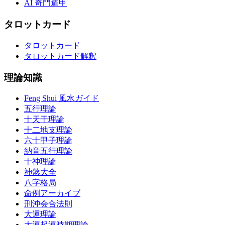
AI 奇門遁甲
タロットカード
タロットカード
タロットカード解釈
理論知識
Feng Shui 風水ガイド
五行理論
十天干理論
十二地支理論
六十甲子理論
納音五行理論
十神理論
神煞大全
八字格局
命例アーカイブ
刑沖会合法則
大運理論
大運起運時期理論