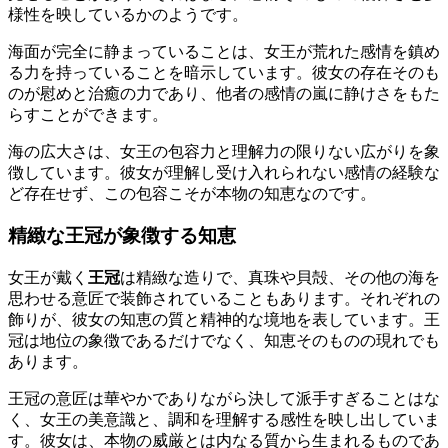
様性を映しているかのようです。
海面が完全に静まっていることは、女王が荒れた感情を鎮め
る力を持っていることを暗示しています。彼女の存在そのも
のが慰めと治癒の力であり、他者の感情の嵐に静けさをもた
らすことができます。
海の広大さは、女王の包容力と理解力の限りない広がりを象
徴しています。彼女が理解し受け入れられない感情の経験な
ど存在せず、この包容こそが本物の知恵なのです。
精緻な王冠が象徴する知恵
女王が戴く
王冠
は精緻な造りで、真珠や貝殻、その他の海を
思わせる意匠で装飾されていることもあります。それぞれの
飾りが、彼女の知恵の質と精神的な境地を表しています。王
冠は地位の象徴であるだけでなく、知恵そのものの現れでも
あります。
王冠の意匠は華やかでありながら決して派手すぎることはな
く、女王の美意識と、調和を理解する感性を映し出していま
す。彼女は、本物の威厳とは内なる質から生まれるものであ