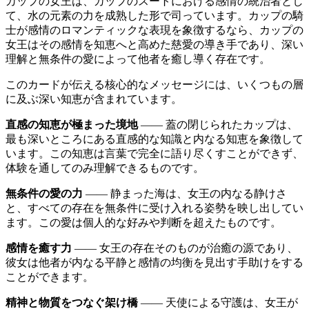
カップの女王は、カップのスートにおける感情の統治者とし
て、水の元素の力を成熟した形で司っています。カップの騎
士が感情のロマンティックな表現を象徴するなら、カップの
女王はその感情を知恵へと高めた慈愛の導き手であり、深い
理解と無条件の愛によって他者を癒し導く存在です。
このカードが伝える核心的なメッセージには、いくつもの層
に及ぶ深い知恵が含まれています。
直感の知恵が極まった境地
―― 蓋の閉じられたカップは、
最も深いところにある直感的な知識と内なる知恵を象徴して
います。この知恵は言葉で完全に語り尽くすことができず、
体験を通してのみ理解できるものです。
無条件の愛の力
―― 静まった海は、女王の内なる静けさ
と、すべての存在を無条件に受け入れる姿勢を映し出してい
ます。この愛は個人的な好みや判断を超えたものです。
感情を癒す力
―― 女王の存在そのものが治癒の源であり、
彼女は他者が内なる平静と感情の均衡を見出す手助けをする
ことができます。
精神と物質をつなぐ架け橋
―― 天使による守護は、女王が