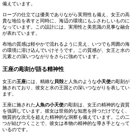
備えています。
ローブの仕立ては優美でありながら実用性も備え、女王の高
貴な地位を表すと同時に、海辺の環境にもふさわしいものに
なっています。この設計には、実用性と美意識の見事な融合
が表れています。
布地の質感は軽やかで流れるように見え、いつでも周囲の海
の環境に溶け込んでいけそうです。この質感が、女王と水の
元素との深いつながりをさらに強めています。
王座の彫刻が語る精神性
女王の
王座
には、精緻な
貝殻
と人魚のような
小天使
の彫刻が
施されており、彼女と水の王国との深いつながりを表してい
ます。
王座に施された
人魚の小天使
の彫刻は、女王の精神的な資質
を強調しています。彼女は世俗的な知恵を持つだけでなく、
物質的な次元を超えた精神的な洞察も備えています。この二
つが結びつくことで、彼女は本物の精神的な導き手となって
いるのです。