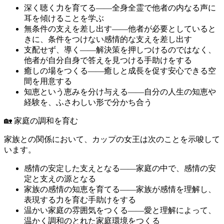
深く聴く力を育てる――全身全霊で他者の内なる声に
耳を傾けることを学ぶ
無条件の支えを差し出す――他者が必要としていると
きに、条件をつけない感情的な支えを差し出す
支配せず、導く――解決策を押しつけるのではなく、
他者が自分自身で答えを見つける手助けをする
癒しの場をつくる――癒しと成長を促す安心できる空
間を用意する
知恵という恵みを分け与える――自分の人生の知恵や
経験を、ふさわしい形で分かち合う
🏡 家庭の調和を育む
家族との関係において、カップの女王は次のことを示唆して
います。
感情の安定した支えとなる――家庭の中で、感情の安
定と支えの源となる
家族の感情の知恵を育てる――家族が感情を理解し、
表現する力を育む手助けをする
温かい家庭の雰囲気をつくる――愛と理解によって、
温かく調和のとれた家庭環境をつくる