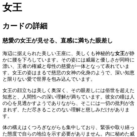
女王
カードの詳細
慈愛の女王が見せる、直感に満ちた眼差し
海辺に据えられた美しい王座に、美しくも神秘的な
女王
が静
かに腰を下ろしています。その姿には威厳と優しさが同時に
漂い、王者の権威と母性の慈愛が一体となって表れていま
す。女王の姿はまるで慈悲の女神の化身のようで、深い知恵
と限りない愛で世界を包み込んでいます。
女王の顔立ちは美しく奥深く、その眼差しには俗世を超えた
知恵と、人間性への深い理解が満ちています。彼女の瞳は人
の心を見透かすようでありながら、そこには一切の批判が含
まれず、ただ尽きることのない理解と慈しみだけがありま
す。
体の構えはくつろぎながらも集中しており、緊張や取り繕っ
た態度で自らの地位を示す必要がありません。内に秘めた威