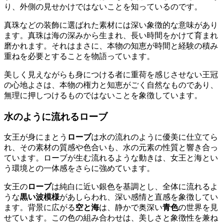
り、外側の見せかけではないことを知っているのです。
真珠などの装飾に選ばれた素材には深い象徴的な意味があり
ます。真珠は海の深みから生まれ、長い時間をかけて育まれ
磨かれます。それはまさに、本物の知恵が時間と経験の積み
重ねを必要とすることを物語っています。
美しく見えながらも身につける者に重荷を感じさせない王冠
の心地よさは、本物の権力と知恵がごく自然なものであり、
無理に押しつけるものではないことを象徴しています。
水のように流れるローブ
女王が身にまとう
ローブ
は水の流れのように優美に仕立てら
れ、その素材の質感や色合いも、水の元素の性質と響き合っ
ています。ローブが生む流れるような動きは、女王と海とい
う環境との一体感をさらに強めています。
女王の
ローブ
は純白に近い銀色を基調とし、全体に流れるよ
うな
黒い波模様
があしらわれ、深い感情と直感を象徴してい
ます。背景に広がる
空と海
は、静かで奥深い
青色
の世界を見
せています。この色の組み合わせは、美しさと象徴性を兼ね