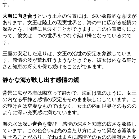
す。
大海に向き合う
という王座の位置には、深い象徴的な意味が
あります。女王は陸上の現実世界と、海の中に広がる感情の
深みとを、同時に見渡すことができます。この位置取りによ
って、彼女は二つの世界をつなぐ架け橋となっているので
す。
王座の安定した造りは、女王の治世の安定を象徴していま
す。感情の波が荒れ狂うようなときでも、彼女は内なる静け
さと知恵の冴えを保ち続けることができます。
静かな海が映し出す感情の鏡
背景に広がる海は際立って静かで、海面は鏡のように、女王
の内なる平静と感情の安定をそのまま映し出しています。こ
の静けさは空虚なものではなく、女王の内面世界そのものの
ように深い充実感に満ちています。
海の水は深い
青色
を帯び、感情の深さと知恵の広さを象徴し
ています。この色合いは光の当たり方によって異なる濃淡を
見せることがあり、それはまさに感情そのものの複雑さと多