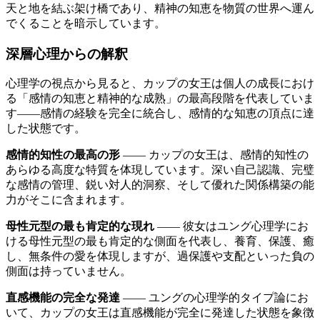
天と地を結ぶ架け橋であり、精神の知恵を物質の世界へ運ん
でくることを暗示しています。
深層心理からの解釈
心理学の視点から見ると、カップの女王は個人の成長におけ
る「感情の知恵と精神的な成熟」の最高段階を代表していま
す――感情の経験を完全に統合し、感情的な知恵の頂点に達
した状態です。
感情的知性の最高の形
―― カップの女王は、感情的知性の
あらゆる高度な特質を体現しています。深い自己認識、完璧
な感情の管理、鋭い対人的洞察、そして優れた関係構築の能
力がそこに含まれます。
母性元型の最も肯定的な現れ
―― 彼女はユング心理学にお
ける母性元型の最も肯定的な側面を代表し、養育、保護、癒
し、無条件の愛を体現しますが、過保護や支配といった負の
側面は持っていません。
直感機能の完全な発達
―― ユングの心理学的タイプ論にお
いて、カップの女王は直感機能が完全に発達した状態を象徴