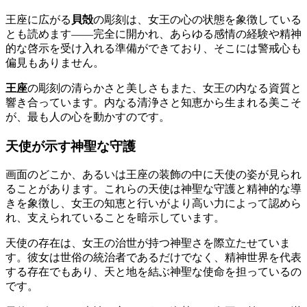
王座に広がる
貝殻
の彫刻は、女王の心の状態を象徴している
とも読めます――完全に開かれ、あらゆる感情の経験や精神
的な啓示を受け入れる準備ができており、そこには警戒心も
偏見もありません。
王座
の彫刻の清らかさと美しさもまた、女王の内なる資質と
響き合っています。内なる清浄さと知恵から生まれる美こそ
が、最も人の心を動かすのです。
天使が示す神聖な守護
画面のどこか、あるいは王座の装飾の中に天使の姿が見られ
ることがあります。これらの天使は神聖な守護と精神的な導
きを象徴し、女王の知恵と行いがより高い力によって認めら
れ、支えられていることを暗示しています。
天使の存在は、女王の治世が持つ神聖さを際立たせていま
す。彼女は世俗の統治者であるだけでなく、精神世界を代表
する存在でもあり、天と地を結ぶ神聖な使命を担っているの
です。