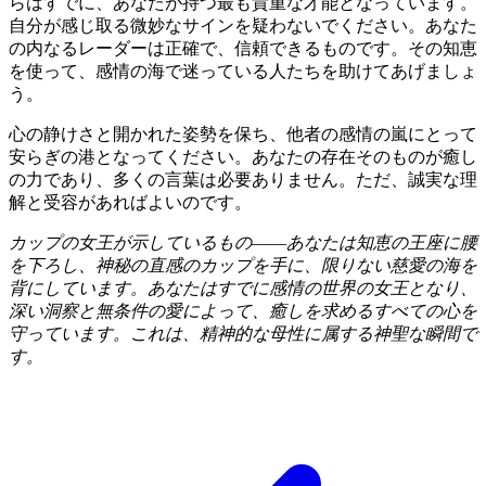
らはすでに、あなたが持つ最も貴重な才能となっています。
自分が感じ取る微妙なサインを疑わないでください。あなた
の内なるレーダーは正確で、信頼できるものです。その知恵
を使って、感情の海で迷っている人たちを助けてあげましょ
う。
心の静けさと開かれた姿勢を保ち、他者の感情の嵐にとって
安らぎの港となってください。あなたの存在そのものが癒し
の力であり、多くの言葉は必要ありません。ただ、誠実な理
解と受容があればよいのです。
カップの女王が示しているもの――あなたは知恵の王座に腰
を下ろし、神秘の直感のカップを手に、限りない慈愛の海を
背にしています。あなたはすでに感情の世界の女王となり、
深い洞察と無条件の愛によって、癒しを求めるすべての心を
守っています。これは、精神的な母性に属する神聖な瞬間で
す。