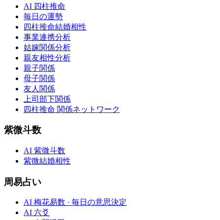
AI 四柱推命
毎日の運勢
四柱推命結婚相性
事業連携分析
姑嫁関係分析
親友相性分析
親子関係
母子関係
友人関係
上司部下関係
四柱推命 関係ネットワーク
紫微斗数
AI 紫微斗数
紫微結婚相性
周易占い
AI 梅花易数 · 毎日の意思決定
AI 六爻