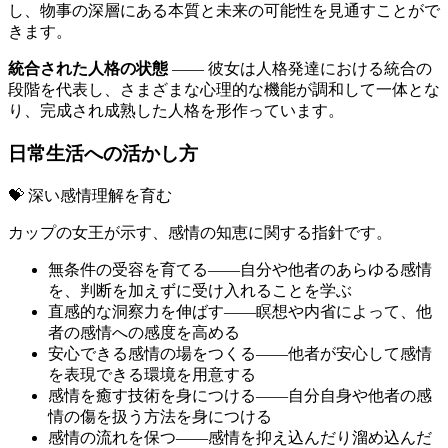
し、物事の深層にある本質と未来の可能性を見通すことがで
きます。
統合された人格の状態
―― 彼女は人格発達における統合の
段階を代表し、さまざまな心理的な機能が調和して一体とな
り、完成され成熟した人格を形作っています。
日常生活への活かし方
💝 深い感情理解を育む
カップの女王が示す、感情の知恵に関する指針です。
無条件の受容を育てる――自分や他者のあらゆる感情
を、判断を加えずに受け入れることを学ぶ
直感的な洞察力を伸ばす――瞑想や内省によって、他
者の感情への感度を高める
安心できる感情の場をつくる――他者が安心して感情
を表現できる環境を用意する
感情を癒す技術を身につける――自分自身や他者の感
情の傷を扱う方法を身につける
感情の流れを保つ――感情を抑え込んだり溜め込んだ