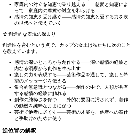
家庭内の対立を知恵で乗り越える――慈愛と知恵によ
って、家庭内の摩擦や対立を和らげる
感情の知恵を受け継ぐ――感情の知恵と愛する力を次
の世代へと伝えていく
🎨 創造的な表現の深まり
創造性を育むという点で、カップの女王は私たちに次のこと
を教えています。
感情の深いところから創作する――深い感情の経験と
内なる洞察から創作を生み出す
癒しの力を表現する――芸術作品を通して、癒しと希
望のメッセージを伝える
集合的無意識とつながる――創作の中で、人類が共有
する感情の経験に触れる
創作の純粋さを保つ――外的な要因に汚されず、創作
の動機を純粋なままに保つ
芸術で他者に尽くす――芸術の才能を、他者への奉仕
と手助けのために使う
逆位置の解釈