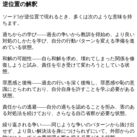
逆位置の解釈
ソード5が逆位置で現れるとき、多くは次のような意味を持
ちます。
過ちからの学び——過去の争いから教訓を得始め、より良い
対処のしかたを学び、自分の行動パターンを変える準備を進
めている状態。
和解の可能性——自ら和解を求め、壊れてしまった関係を修
復しようと試み、責任を引き受けて変わろうとしている状
態。
罪悪感と後悔——過去の行いを深く後悔し、罪悪感や恥の意
識にとらわれており、自分自身を許すことを学ぶ必要がある
状態。
責任からの逃避——自分の過ちを認めることを拒み、害のあ
る対処法を続けており、さらなる自己省察が必要な状態。
繰り返される争い——同じような争いのパターンから抜け出
せず、より良い解決法を身につけられずにいて、外部からの