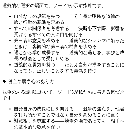
道義的な選択の場面で、ソード5が示す指針です。
自分なりの規範を持つ——自分自身に明確な道徳の一
線と行動の基準を定める
すべての関係者を考慮する——決断を下す際、影響を
受けうるすべての人に目を向ける
第三者の意見を求める——道義的なジレンマに陥った
ときは、客観的な第三者の助言を求める
過ちから学び成長する——道義的な過ちを、学びと成
長の機会として受け止める
道義的な勇気を持つ——たとえ自分が損をすることに
なっても、正しいことをする勇気を持つ
🌱 健全な競争心のあり方
競争のある環境において、ソード5が私たちに与える気づき
です。
自分自身の成長に目を向ける——競争の焦点を、他者
を打ち負かすことではなく自分を高めることに置く
対戦相手を尊重する——競争の場であっても、相手へ
の基本的な敬意を保つ