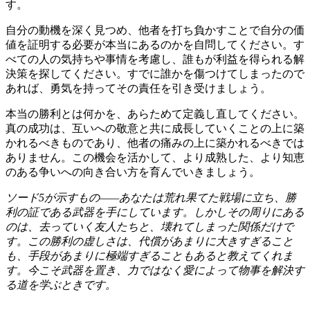
す。
自分の動機を深く見つめ、他者を打ち負かすことで自分の価
値を証明する必要が本当にあるのかを自問してください。す
べての人の気持ちや事情を考慮し、誰もが利益を得られる解
決策を探してください。すでに誰かを傷つけてしまったので
あれば、勇気を持ってその責任を引き受けましょう。
本当の勝利とは何かを、あらためて定義し直してください。
真の成功は、互いへの敬意と共に成長していくことの上に築
かれるべきものであり、他者の痛みの上に築かれるべきでは
ありません。この機会を活かして、より成熟した、より知恵
のある争いへの向き合い方を育んでいきましょう。
ソード5が示すもの——あなたは荒れ果てた戦場に立ち、勝
利の証である武器を手にしています。しかしその周りにある
のは、去っていく友人たちと、壊れてしまった関係だけで
す。この勝利の虚しさは、代償があまりに大きすぎること
も、手段があまりに極端すぎることもあると教えてくれま
す。今こそ武器を置き、力ではなく愛によって物事を解決す
る道を学ぶときです。