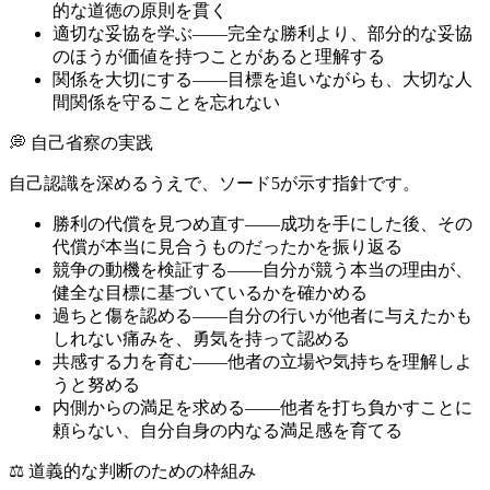
的な道徳の原則を貫く
適切な妥協を学ぶ——完全な勝利より、部分的な妥協
のほうが価値を持つことがあると理解する
関係を大切にする——目標を追いながらも、大切な人
間関係を守ることを忘れない
💭 自己省察の実践
自己認識を深めるうえで、ソード5が示す指針です。
勝利の代償を見つめ直す——成功を手にした後、その
代償が本当に見合うものだったかを振り返る
競争の動機を検証する——自分が競う本当の理由が、
健全な目標に基づいているかを確かめる
過ちと傷を認める——自分の行いが他者に与えたかも
しれない痛みを、勇気を持って認める
共感する力を育む——他者の立場や気持ちを理解しよ
うと努める
内側からの満足を求める——他者を打ち負かすことに
頼らない、自分自身の内なる満足感を育てる
⚖️ 道義的な判断のための枠組み