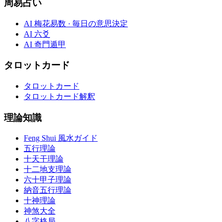
周易占い
AI 梅花易数 · 毎日の意思決定
AI 六爻
AI 奇門遁甲
タロットカード
タロットカード
タロットカード解釈
理論知識
Feng Shui 風水ガイド
五行理論
十天干理論
十二地支理論
六十甲子理論
納音五行理論
十神理論
神煞大全
八字格局