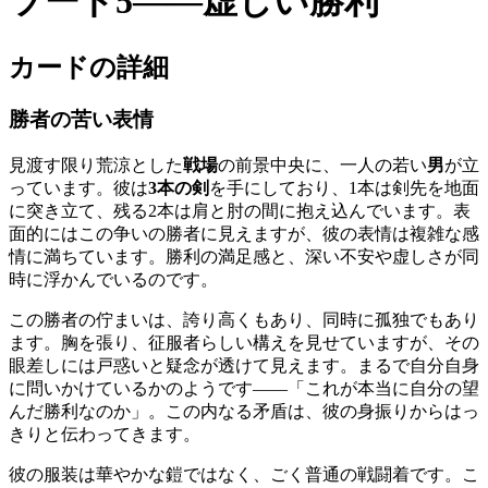
ソード5——虚しい勝利
カードの詳細
勝者の苦い表情
見渡す限り荒涼とした
戦場
の前景中央に、一人の若い
男
が立
っています。彼は
3本の剣
を手にしており、1本は剣先を地面
に突き立て、残る2本は肩と肘の間に抱え込んでいます。表
面的にはこの争いの勝者に見えますが、彼の表情は複雑な感
情に満ちています。勝利の満足感と、深い不安や虚しさが同
時に浮かんでいるのです。
この勝者の佇まいは、誇り高くもあり、同時に孤独でもあり
ます。胸を張り、征服者らしい構えを見せていますが、その
眼差しには戸惑いと疑念が透けて見えます。まるで自分自身
に問いかけているかのようです——「これが本当に自分の望
んだ勝利なのか」。この内なる矛盾は、彼の身振りからはっ
きりと伝わってきます。
彼の服装は華やかな鎧ではなく、ごく普通の戦闘着です。こ