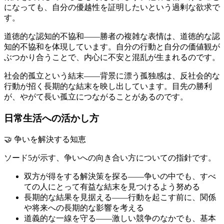
になっても、自分の優越性を証明したいという過剰な欲求で
す。
道徳的な認知的不協和——勝者の複雑な表情は、道徳的な認
知的不協和を体現しています。自分の行動と自分の価値観が
ぶつかり合うことで、内心に不安と混乱が生まれるのです。
社会的孤立という結末——背景に漂う孤独感は、反社会的な
行動が招く長期的な結末を映し出しています。目先の勝利
が、やがて長い孤立につながることがあるのです。
日常生活への活かし方
🤝 争いを解決する知恵
ソード5が示す、争いへの向き合い方についての指針です。
双方が得をする解決策を探る——争いの中でも、すべ
ての人にとって有益な結末を見つけるよう努める
長期的な結果を見据える——行動を起こす前に、関係
や将来への長期的な影響を考える
道義的な一線を守る——激しい競争のなかでも、基本