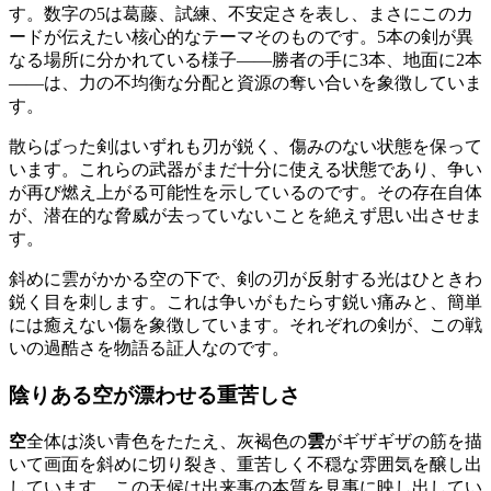
す。数字の5は葛藤、試練、不安定さを表し、まさにこのカ
ードが伝えたい核心的なテーマそのものです。5本の剣が異
なる場所に分かれている様子——勝者の手に3本、地面に2本
——は、力の不均衡な分配と資源の奪い合いを象徴していま
す。
散らばった剣はいずれも刃が鋭く、傷みのない状態を保って
います。これらの武器がまだ十分に使える状態であり、争い
が再び燃え上がる可能性を示しているのです。その存在自体
が、潜在的な脅威が去っていないことを絶えず思い出させま
す。
斜めに雲がかかる空の下で、剣の刃が反射する光はひときわ
鋭く目を刺します。これは争いがもたらす鋭い痛みと、簡単
には癒えない傷を象徴しています。それぞれの剣が、この戦
いの過酷さを物語る証人なのです。
陰りある空が漂わせる重苦しさ
空
全体は淡い青色をたたえ、灰褐色の
雲
がギザギザの筋を描
いて画面を斜めに切り裂き、重苦しく不穏な雰囲気を醸し出
しています。この天候は出来事の本質を見事に映し出してい