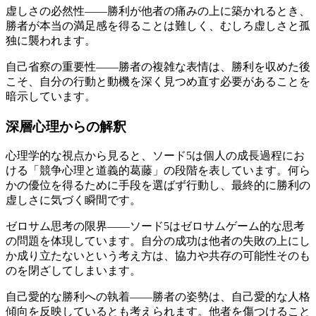
虚しさの必然性——勝利が他者の痛みの上に築かれるとき、
勝者が本当の満足感を得ることは難しく、むしろ虚しさと孤
独に襲われます。
自己省察の重要性——勝者の複雑な表情は、勝利を収めた後
こそ、自分の行動と動機を深く見つめ直す必要があることを
暗示しています。
深層心理からの解釈
心理学的な視点から見ると、ソード5は個人の成長過程にお
ける「競争心理と道義的葛藤」の段階を表しています。何ら
かの優位を得るために手段を選ばず行動し、最終的に勝利の
虚しさに気づく瞬間です。
ゼロサム思考の限界——ソード5はゼロサムゲーム的な思考
の問題を体現しています。自分の成功は他者の失敗の上にし
か成り立たないという考え方は、協力や共存の可能性そのも
のを閉ざしてしまいます。
自己愛的な勝利への執着——勝者の姿勢は、自己愛的な人格
傾向を反映しているとも考えられます。他者を傷つけること