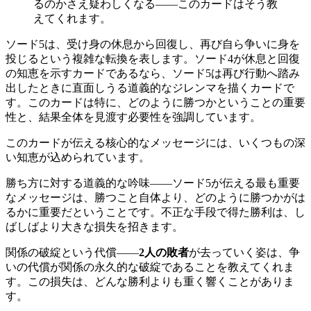
るのかさえ疑わしくなる——このカードはそう教
えてくれます。
ソード5は、受け身の休息から回復し、再び自ら争いに身を
投じるという複雑な転換を表します。ソード4が休息と回復
の知恵を示すカードであるなら、ソード5は再び行動へ踏み
出したときに直面しうる道義的なジレンマを描くカードで
す。このカードは特に、どのように勝つかということの重要
性と、結果全体を見渡す必要性を強調しています。
このカードが伝える核心的なメッセージには、いくつもの深
い知恵が込められています。
勝ち方に対する道義的な吟味——ソード5が伝える最も重要
なメッセージは、勝つこと自体より、どのように勝つかがは
るかに重要だということです。不正な手段で得た勝利は、し
ばしばより大きな損失を招きます。
関係の破綻という代償——
2人の敗者
が去っていく姿は、争
いの代償が関係の永久的な破綻であることを教えてくれま
す。この損失は、どんな勝利よりも重く響くことがありま
す。