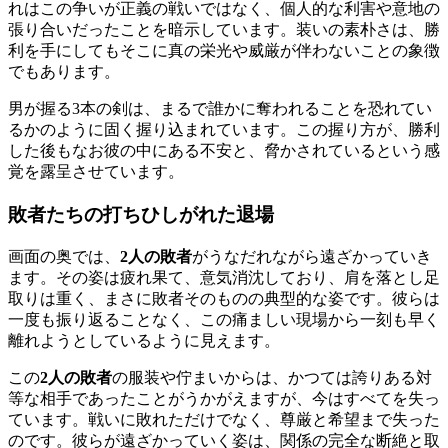
れはこの争いが正義の戦いではなく、個人的な利害や意地の
張り合いだったことを暗示しています。装いの素朴さは、勝
利を手にしてもそこに真の栄光や威厳が伴わないことの象徴
でもあります。
男が握る3本の剣は、まるで誰かに奪われることを恐れてい
るかのように固く握り込まれています。この握り方が、勝利
した後もなお彼の中にある不安と、脅かされているという感
覚を露呈させています。
敗者たちの打ちひしがれた退場
画面の奥では、
2人の敗者
がうなだれながら遠ざかっていき
ます。その姿は疲れ果て、意気消沈しており、肩を落とし足
取りは重く、まさに敗者そのものの典型的な姿です。彼らは
一度も振り返ることなく、この痛ましい現場から一刻も早く
離れようとしているように見えます。
この
2人の敗者
の服装や佇まいからは、かつては誇りある対
等な相手であったことがうかがえますが、今はすべてを失っ
ています。戦いに敗れただけでなく、尊厳と希望まで失った
のです。彼らが遠ざかっていく姿は、関係の完全な断絶と取