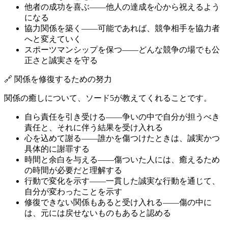
他者の成功を喜ぶ——他人の達成を心から祝えるよう
になる
協力関係を築く——可能であれば、競争相手を協力者
へと変えていく
スポーツマンシップを保つ——どんな競争の場でも公
正さと誠実さを守る
🔗 関係を修復するための努力
関係の癒しについて、ソード5が教えてくれることです。
自ら責任を引き受ける——争いの中で自分が担うべき
責任と、それに伴う結果を受け入れる
心を込めて謝る——誰かを傷つけたときは、誠実かつ
具体的に謝罪する
時間と余白を与える——傷ついた人には、癒えるため
の時間が必要だと理解する
行動で変化を示す——一貫した誠実な行動を通じて、
自分が変わったことを示す
修復できない関係もあると受け入れる——傷の中に
は、元には戻せないものもあると認める