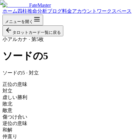
FateMaster
ホーム
四柱推命分析
ブログ
料金
アカウント
ワークスペース
メニューを開く
タロットカード一覧に戻る
小アルカナ
·
第5枚
ソードの5
ソードの5 · 対立
正位の意味
対立
虚しい勝利
敗北
敵意
傷つけ合い
逆位の意味
和解
仲直り