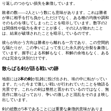
り返しのつかない損失を象徴しています。
敗者の数——2人という数にも意味があります。これは勝者
が単に相手を打ち負かしただけでなく、ある種の均衡や調和
そのものを壊してしまったことを暗示しています。数字の2
は関係性や協力を表すことが多く、その2人が敗れたこと
は、結束が破壊されたことを暗示しているのです。
彼らが向かう方向は勝者から離れる一方であり、この空間的
な隔たりが、この争いによって生じた永久的な分裂を象徴し
ています。握手による和解もなく、和解の余地もなく、ある
のは完全な決別だけです。
散らばる剣が語る戦いの跡
地面には
2本の剣
が乱雑に投げ出され、埃の中に転がってい
ます。たった今まで激しい戦いが行われていたことを物語る
光景です。これらの剣は整然と置かれているのではなく、無
造作に散らばっており、争いの激しさと混乱をそのまま映し
出しています。
剣の総数が5本であることには重要な象徴的意味がありま