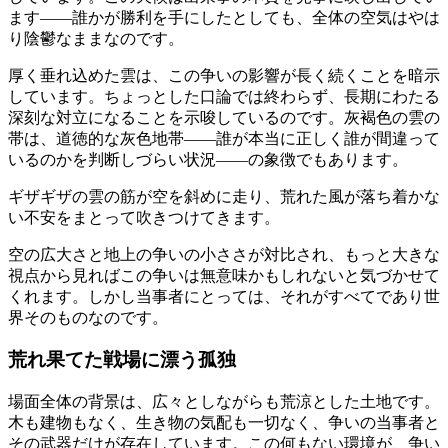
ます——誰かが勝利を手にしたとしても、全体の空気はやは
り陰鬱なままなのです。
厚く垂れ込めた雲は、この争いの影響が長く続くことを暗示
しています。ちょっとした口論では終わらず、長期にわたる
深刻な対立になることを示唆しているのです。灰褐色の雲の
帯は、道徳的な灰色地帯——誰が本当に正しく誰が間違って
いるのかを判断しづらい状況——の象徴でもあります。
ギザギザの雲の筋が空を斜めに走り、荒れた風が落ち着かな
い不安をまとって吹きつけてきます。
空の広大さと地上の争いの小ささが対比され、もっと大きな
視点から見ればこの争いは無意味かもしれないと気づかせて
くれます。しかし当事者にとっては、それがすべてであり世
界そのものなのです。
荒れ果てた戦場に漂う孤独
場面全体の背景は、広々としながらも荒涼とした土地です。
木も建物もなく、生き物の気配も一切なく、争いの当事者と
その武器だけが存在しています。この何もない環境が、争い