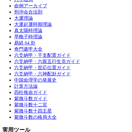
命例アーカイブ
刑沖会合法則
大運理論
大運起運時期理論
真太陽時理論
早晚子時理論
易経 64 卦
奇門遁甲大全
六爻納甲・干支配置ガイド
六爻納甲・六親五行生克ガイド
六爻納甲・世応位置ガイド
六爻納甲・六神配卦ガイド
中国命理学の発展史
計算方法論
四柱推命ガイド
紫微斗数ガイド
紫微斗数十二宮
紫微斗数十四主星
紫微斗数の格局大全
実用ツール