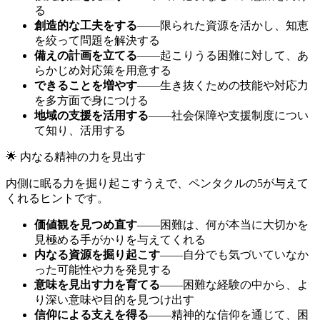
る
創造的な工夫をする
——限られた資源を活かし、知恵
を絞って問題を解決する
備えの計画を立てる
——起こりうる困難に対して、あ
らかじめ対応策を用意する
できることを増やす
——生き抜くための技能や対応力
を多方面で身につける
地域の支援を活用する
——社会保障や支援制度につい
て知り、活用する
🌟 内なる精神の力を見出す
内側に眠る力を掘り起こすうえで、ペンタクルの5が与えて
くれるヒントです。
価値観を見つめ直す
——困難は、何が本当に大切かを
見極める手がかりを与えてくれる
内なる資源を掘り起こす
——自分でも気づいていなか
った可能性や力を発見する
意味を見出す力を育てる
——困難な経験の中から、よ
り深い意味や目的を見つけ出す
信仰による支えを得る
——精神的な信仰を通じて、困