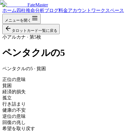
FateMaster
ホーム
四柱推命分析
ブログ
料金
アカウント
ワークスペース
メニューを開く
タロットカード一覧に戻る
小アルカナ
·
第5枚
ペンタクルの5
ペンタクルの5 · 貧困
正位の意味
貧困
経済的損失
孤立
行き詰まり
健康の不安
逆位の意味
回復の兆し
希望を取り戻す