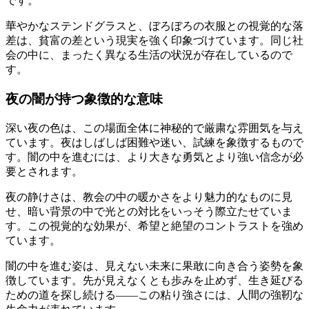
です。
華やかなステンドグラスと、ぼろぼろの衣服との視覚的な落
差は、貧富の差という現実を強く印象づけています。同じ社
会の中に、まったく異なる生活の状況が存在しているので
す。
夜の闇が持つ象徴的な意味
深い夜の色は、この場面全体に神秘的で厳粛な雰囲気を与え
ています。夜はしばしば困難や迷い、試練を象徴するもので
す。闇の中を進むには、より大きな勇気とより強い信念が必
要とされます。
夜の静けさは、教会の中の暖かさをより魅力的なものに見
せ、暗い背景の中で光との対比をいっそう際立たせていま
す。この視覚的な効果が、希望と絶望のコントラストを強め
ています。
闇の中を進む姿は、見えない未来に果敢に向き合う姿勢を象
徴しています。先が見えなくとも歩みを止めず、生き延びる
ための道を探し続ける——この粘り強さには、人間の強靭な