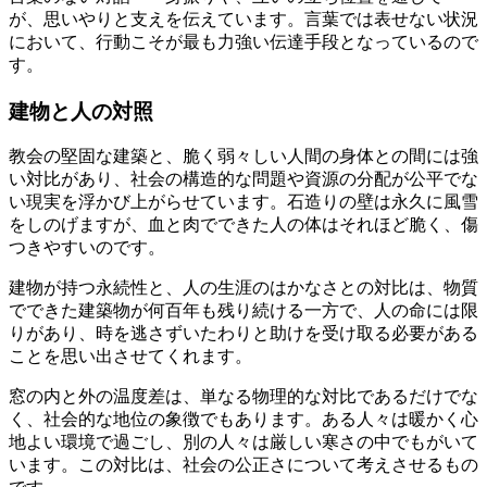
が、思いやりと支えを伝えています。言葉では表せない状況
において、行動こそが最も力強い伝達手段となっているので
す。
建物と人の対照
教会の堅固な建築と、脆く弱々しい人間の身体との間には強
い対比があり、社会の構造的な問題や資源の分配が公平でな
い現実を浮かび上がらせています。石造りの壁は永久に風雪
をしのげますが、血と肉でできた人の体はそれほど脆く、傷
つきやすいのです。
建物が持つ永続性と、人の生涯のはかなさとの対比は、物質
でできた建築物が何百年も残り続ける一方で、人の命には限
りがあり、時を逃さずいたわりと助けを受け取る必要がある
ことを思い出させてくれます。
窓の内と外の温度差は、単なる物理的な対比であるだけでな
く、社会的な地位の象徴でもあります。ある人々は暖かく心
地よい環境で過ごし、別の人々は厳しい寒さの中でもがいて
います。この対比は、社会の公正さについて考えさせるもの