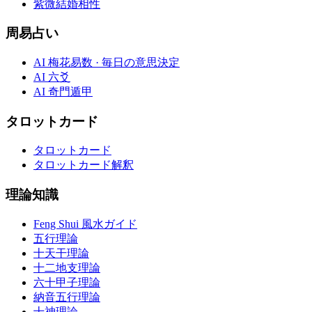
紫微結婚相性
周易占い
AI 梅花易数 · 毎日の意思決定
AI 六爻
AI 奇門遁甲
タロットカード
タロットカード
タロットカード解釈
理論知識
Feng Shui 風水ガイド
五行理論
十天干理論
十二地支理論
六十甲子理論
納音五行理論
十神理論