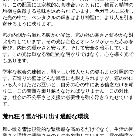
り、この配置には宗教的な意味合いとともに、物質と精神の
均衡を象徴する意味も込められています。色ガラスに屈折し
た光の中で、ペンタクルの輝きはより神聖に、より人を引き
寄せるように映ります。
窓の内側から漏れる暖かい光は、窓の外の寒さと鮮やかな対
比をなしています。その光は金色とオレンジがかった赤みを
帯び、内部の暖かさと安らぎ、そして安全を暗示していま
す。この光は単なる物理的な明かりではなく、心を導く光で
もあります。
堅牢な教会の建物と、弱々しい旅人たちの姿もまた対照的で
す。石造りの壁はどんな風雪にも耐えられますが、窓の外に
いる人々はただお互いと、自分の心の中にある信念だけを頼
りに、この苦難を乗り越えなければなりません。この対比
は、社会の不公平さと支援の必要性を強く浮き立たせていま
す。
荒れ狂う雪が作り出す過酷な環境
舞い散る
雪
は視覚的な緊張感を高めるだけでなく、生活の困
難さと環境の過酷さそのものを象徴しています。雪の密度か