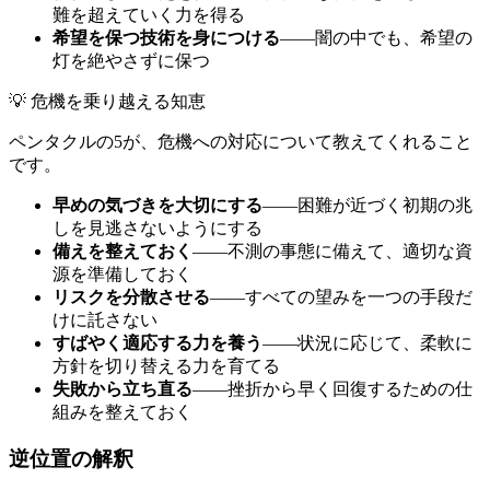
難を超えていく力を得る
希望を保つ技術を身につける
——闇の中でも、希望の
灯を絶やさずに保つ
💡 危機を乗り越える知恵
ペンタクルの5が、危機への対応について教えてくれること
です。
早めの気づきを大切にする
——困難が近づく初期の兆
しを見逃さないようにする
備えを整えておく
——不測の事態に備えて、適切な資
源を準備しておく
リスクを分散させる
——すべての望みを一つの手段だ
けに託さない
すばやく適応する力を養う
——状況に応じて、柔軟に
方針を切り替える力を育てる
失敗から立ち直る
——挫折から早く回復するための仕
組みを整えておく
逆位置の解釈