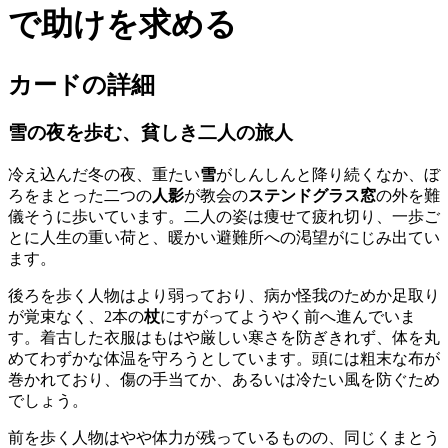
で助けを求める
カードの詳細
雪の夜を歩む、貧しき二人の旅人
冷え込んだ冬の夜、重たい
雪
がしんしんと降り続くなか、ぼ
ろをまとった二つの
人影
が教会の
ステンドグラス窓
の外を難
儀そうに歩いています。二人の姿は痩せて疲れ切り、一歩ご
とに人生の重い荷と、暖かい避難所への渇望がにじみ出てい
ます。
後ろを歩く人物はより弱っており、病か怪我のためか足取り
が覚束なく、2本の
杖
にすがってようやく前へ進んでいま
す。着古した衣服はもはや厳しい寒さを防ぎきれず、体を丸
めてわずかな体温を守ろうとしています。頭には粗末な布が
巻かれており、傷の手当てか、あるいは冷たい風を防ぐため
でしょう。
前を歩く人物はやや体力が残っているものの、同じくまとう