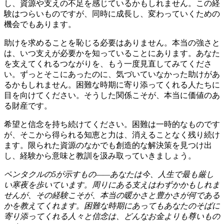
し、資源や支えの不足を感じているかもしれません。この経
験はつらいものですが、同時に成長し、変わっていくための
機会でもあります。
助けを求めることを恥じる必要はありません。本当の強さと
は、いつ支えが必要かを知っていることにあります。あなた
を支えてくれるつながりを、もう一度見直してみてくださ
い。ずっとそこにあったのに、気づいていなかった助けがあ
るかもしれません。困難な時期に寄り添ってくれる人たちに
目を向けてください。そうした関係こそが、本当に価値のあ
る財産です。
希望と信念を持ち続けてください。困難は一時的なものです
が、そこから得られる知恵と力は、消えることなく残り続け
ます。限られた資源のなかでも創造的な解決策を見つけ出
し、経験から意味と教訓を汲み取っていきましょう。
ペンタクルの5が示すもの——あなたは今、人生で最も厳し
い寒夜を歩いています。周りにある支えはわずかかもしれま
せんが、その経験こそが、本当の暖かさと豊かさが何である
かを教えてくれます。困難な時期にあってもあなたのそばに
寄り添ってくれる人々と信念は、どんなお金よりも尊いもの