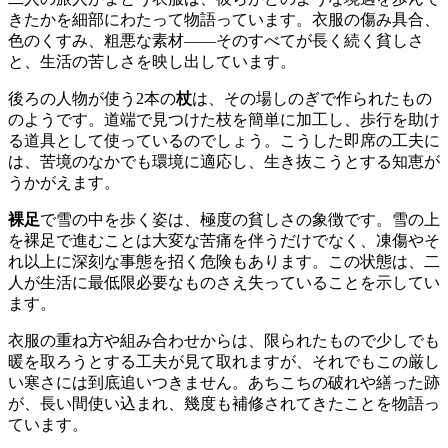
きたかを細部にわたって物語っています。衣服の傷み具合、
色のくすみ、粗悪な素材——そのすべてが長く続く貧しさ
と、生活の苦しさを映し出しています。
後ろの人物が使う2本の
杖
は、その場しのぎで作られたもの
のようです。道端で見つけた枝を簡単に加工し、歩行を助け
る道具として使っているのでしょう。こうした即席の工夫に
は、苦境のなかでも環境に適応し、生き抜こうとする知恵が
うかがえます。
裸足
で雪の中を歩く姿は、極度の貧しさの象徴です。雪の上
を裸足で進むことは大変な苦痛を伴うだけでなく、凍傷やそ
れ以上に深刻な事態を招く危険もあります。この状態は、二
人が生活に最低限必要なものさえ失っていることを示してい
ます。
衣服の重ね方や組み合わせからは、限られたもので少しでも
暖を取ろうとする工夫が見て取れますが、それでもこの厳し
い寒さには到底追いつきません。あちこちの破れや繕った跡
が、長い間使い込まれ、幾度も補修されてきたことを物語っ
ています。