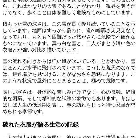
ら、これはかなりの大雪であることがわかり、視界を奪うだ
けでなく、歩くこと自体を難しく危険なものにしています。
積もった雪の深さは、この雪が長く降り続いていることを示
しています。地面はすっかり覆われ、道の輪郭さえ見えなく
なっており、もともと困難だった旅がさらに危険で不確かな
ものになっています。真っ白な雪と、二人がまとう暗い色の
衣服とが強い対比を描いています。
雪の流れる向きからは強い風が吹いていることがわかり、雪
はほとんど水平に飛ばされています。こうした荒天のなかで
は、避難場所を見つけることがなおさら急務になります。こ
のような状況で屋外にとどまることは、極めて危険です。
厳しい寒さは、身体的な苦しみだけでなく、心の孤独、経済
的な困窮、そして精神的な試練の象徴でもあります。冬はし
ばしば人生の低迷期を表し、春の訪れをじっと待つ忍耐が求
められる季節です。
破れた衣服が語る生活の記録
二人の旅人がまとう衣服は、彼らがどのような境遇を歩んで