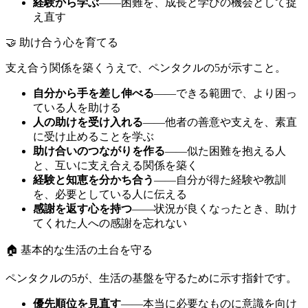
経験から学ぶ
——困難を、成長と学びの機会として捉
え直す
🤝 助け合う心を育てる
支え合う関係を築くうえで、ペンタクルの5が示すこと。
自分から手を差し伸べる
——できる範囲で、より困っ
ている人を助ける
人の助けを受け入れる
——他者の善意や支えを、素直
に受け止めることを学ぶ
助け合いのつながりを作る
——似た困難を抱える人
と、互いに支え合える関係を築く
経験と知恵を分かち合う
——自分が得た経験や教訓
を、必要としている人に伝える
感謝を返す心を持つ
——状況が良くなったとき、助け
てくれた人への感謝を忘れない
🏠 基本的な生活の土台を守る
ペンタクルの5が、生活の基盤を守るために示す指針です。
優先順位を見直す
——本当に必要なものに意識を向け