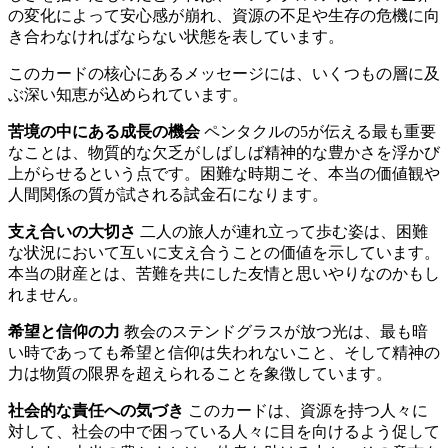
の変化によって安心感が崩れ、資源の不足や生存の危機に向
き合わなければならない状態を表しています。
このカードの核心にあるメッセージには、いくつもの層に及
ぶ深い知恵が込められています。
苦境の中にある成長の機会
ペンタクルの5が伝える最も重要
なことは、物質的な欠乏がしばしば精神的な豊かさを浮かび
上がらせるという点です。困難な時期こそ、本当の価値観や
人間関係の質が試される試金石になります。
支え合いの大切さ
二人の旅人が連れ立って歩む姿は、困難
な状況において互いに支え合うことの価値を示しています。
本当の財産とは、苦難を共にした友情と思いやりなのかもし
れません。
希望と信仰の力
教会のステンドグラスが放つ光は、最も暗
い時であっても希望と信仰は失われないこと、そして精神の
力は物質の限界を超えられることを象徴しています。
社会的な責任への気づき
このカードは、資源を持つ人々に
対して、社会の中で困っている人々に目を向けるよう促して