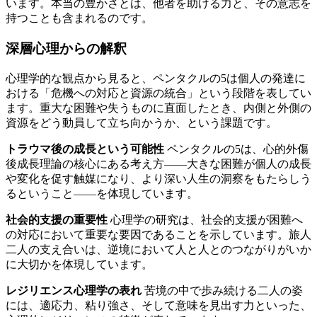
います。本当の豊かさとは、他者を助ける力と、その意志を
持つことも含まれるのです。
深層心理からの解釈
心理学的な観点から見ると、ペンタクルの5は個人の発達に
おける「危機への対応と資源の統合」という段階を表してい
ます。重大な困難や失うものに直面したとき、内側と外側の
資源をどう動員して立ち向かうか、という課題です。
トラウマ後の成長という可能性
ペンタクルの5は、心的外傷
後成長理論の核心にある考え方——大きな困難が個人の成長
や変化を促す触媒になり、より深い人生の洞察をもたらしう
るということ——を体現しています。
社会的支援の重要性
心理学の研究は、社会的支援が困難へ
の対応において重要な要因であることを示しています。旅人
二人の支え合いは、逆境において人と人とのつながりがいか
に大切かを体現しています。
レジリエンス心理学の表れ
苦境の中で歩み続ける二人の姿
には、適応力、粘り強さ、そして意味を見出す力といった、