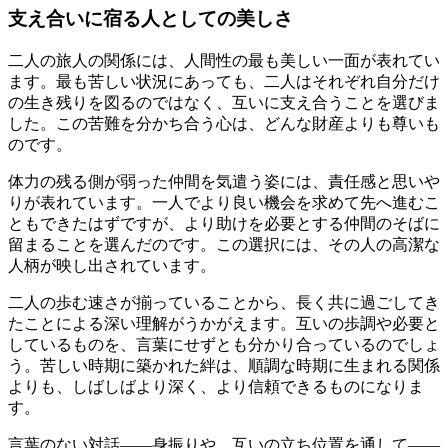
支え合いに宿る人としての美しさ
二人の旅人の関係には、人間性の最も美しい一面が表れてい
ます。最も苦しい状況にあっても、二人はそれぞれ自分だけ
の生き残りを図るのではなく、互いに支え合うことを選びま
した。この苦難を分かち合う心は、どんな財産よりも尊いも
のです。
体力の残る側が弱った仲間を気遣う姿には、責任感と思いや
りが表れています。一人でより良い機会を求めて先へ進むこ
ともできたはずですが、より助けを必要とする仲間のそばに
留まることを選んだのです。この選択には、その人の高潔な
人柄が映し出されています。
二人の歩む速さが揃っていることから、長く共に過ごしてき
たことによる深い理解がうかがえます。互いの歩調や必要と
しているものを、言葉にせずとも分かり合っているのでしょ
う。苦しい時期に築かれた絆は、順調な時期に生まれる関係
よりも、しばしばより深く、より信頼できるものになりま
す。
言葉のない対話——身振りや、互いの立ち位置を通して——