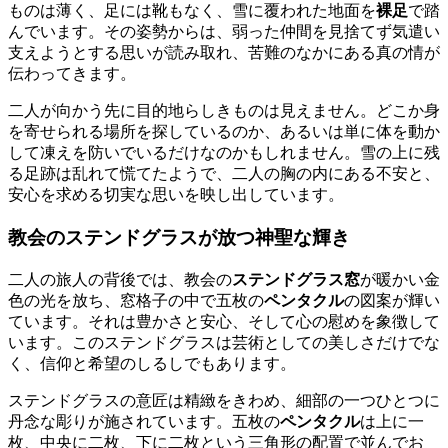
ものは薄く、足には靴もなく、雪に覆われた地面を
裸足
で踏
んでいます。その姿勢からは、弱った仲間を見捨てず気遣い
支えようとする思いが読み取れ、苦難のなかにある真の情が
伝わってきます。
二人が向かう先に目的地らしきものは見えません。どこか身
を寄せられる場所を探しているのか、あるいは単に体を動か
して凍えを防いでいるだけなのかもしれません。雪の上に残
る足跡は乱れて慌てたようで、二人の胸の内にある不安と、
安心を求める切実な思いを映し出しています。
教会のステンドグラスが放つ神聖な輝き
二人の旅人の背後では、教会の
ステンドグラス窓
が暖かい金
色の光を放ち、窓格子の中で五枚の
ペンタクル
の図案が輝い
ています。それは豊かさと安心、そして心の慰めを象徴して
います。このステンドグラスは芸術としての美しさだけでな
く、信仰と希望のしるしでもあります。
ステンドグラスの意匠は精緻をきわめ、細部の一つひとつに
丹念な彫りが施されています。五枚の
ペンタクル
は上に一
枚、中央に二枚、下に二枚という三角形の配置で並んでお