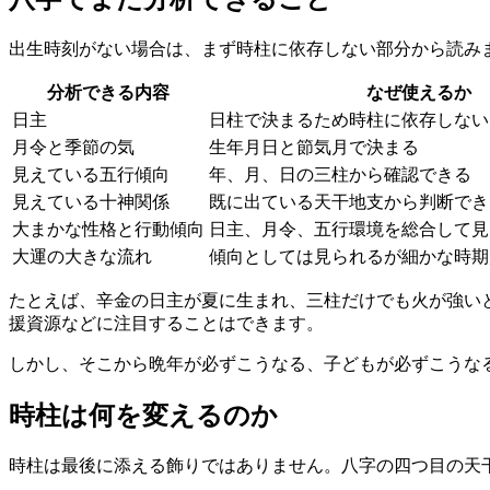
出生時刻がない場合は、まず時柱に依存しない部分から読み
分析できる内容
なぜ使えるか
日主
日柱で決まるため時柱に依存しない
月令と季節の気
生年月日と節気月で決まる
見えている五行傾向
年、月、日の三柱から確認できる
見えている十神関係
既に出ている天干地支から判断でき
大まかな性格と行動傾向
日主、月令、五行環境を総合して見
大運の大きな流れ
傾向としては見られるが細かな時期
たとえば、辛金の日主が夏に生まれ、三柱だけでも火が強い
援資源などに注目することはできます。
しかし、そこから晩年が必ずこうなる、子どもが必ずこうな
時柱は何を変えるのか
時柱は最後に添える飾りではありません。八字の四つ目の天