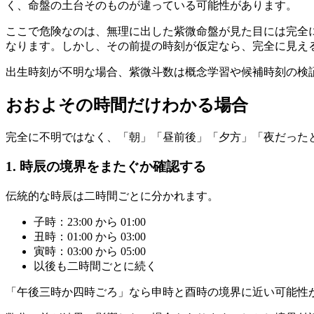
く、命盤の土台そのものが違っている可能性があります。
ここで危険なのは、無理に出した紫微命盤が見た目には完全
なります。しかし、その前提の時刻が仮定なら、完全に見え
出生時刻が不明な場合、紫微斗数は概念学習や候補時刻の検
おおよその時間だけわかる場合
完全に不明ではなく、「朝」「昼前後」「夕方」「夜だった
1. 時辰の境界をまたぐか確認する
伝統的な時辰は二時間ごとに分かれます。
子時：23:00 から 01:00
丑時：01:00 から 03:00
寅時：03:00 から 05:00
以後も二時間ごとに続く
「午後三時か四時ごろ」なら申時と酉時の境界に近い可能性が