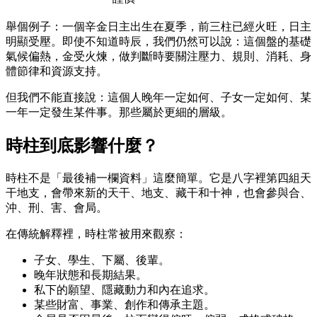
舉個例子：一個辛金日主出生在夏季，前三柱已經火旺，日主
明顯受壓。即使不知道時辰，我們仍然可以說：這個盤的基礎
氣候偏熱，金受火煉，做判斷時要關注壓力、規則、消耗、身
體節律和資源支持。
但我們不能直接說：這個人晚年一定如何、子女一定如何、某
一年一定發生某件事。那些屬於更細的層級。
時柱到底影響什麼？
時柱不是「最後補一欄資料」這麼簡單。它是八字裡第四組天
干地支，會帶來新的天干、地支、藏干和十神，也會參與合、
沖、刑、害、會局。
在傳統解釋裡，時柱常被用來觀察：
子女、學生、下屬、後輩。
晚年狀態和長期結果。
私下的願望、隱藏動力和內在追求。
某些財富、事業、創作和傳承主題。