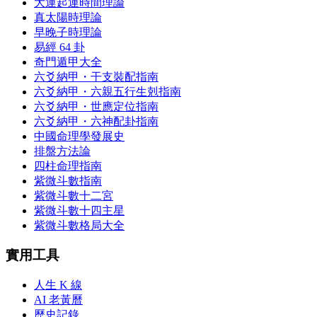
大運起運時間理論
真太陽時理論
早晚子時理論
易經 64 卦
奇門遁甲大全
六爻納甲・干支裝配指南
六爻納甲・六親五行生剋指南
六爻納甲・世應定位指南
六爻納甲・六神配卦指南
中國命理學發展史
排盤方法論
四柱命理指南
紫微斗數指南
紫微斗數十二宮
紫微斗數十四主星
紫微斗數格局大全
實用工具
人生 K 線
AI 老黃曆
歷史記錄