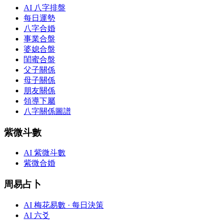
AI 八字排盤
每日運勢
八字合婚
事業合盤
婆媳合盤
閨蜜合盤
父子關係
母子關係
朋友關係
領導下屬
八字關係圖譜
紫微斗數
AI 紫微斗數
紫微合婚
周易占卜
AI 梅花易數 · 每日決策
AI 六爻