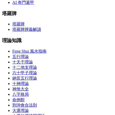
AI 奇門遁甲
塔羅牌
塔羅牌
塔羅牌牌義解讀
理論知識
Feng Shui 風水指南
五行理論
十天干理論
十二地支理論
六十甲子理論
納音五行理論
十神理論
神煞大全
八字格局
命例館
刑沖會合法則
大運理論