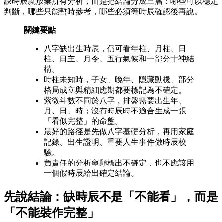
缺時辰就放棄所有分析，而是把結論分成三層：哪些可以穩定
判斷，哪些只能暫時參考，哪些必須等時辰確認後再說。
關鍵要點
八字缺出生時辰，仍可看年柱、月柱、日
柱、日主、月令、五行氣候和一部分十神結
構。
時柱未知時，子女、晚年、隱藏動機、部分
格局成立與精細應期都要標記為不確定。
紫微斗數不同於八字，排盤需要出生年、
月、日、時；沒有時辰時不適合生成一張
「看似完整」的命盤。
最好的路徑是先做八字基礎分析，再用家庭
記錄、出生證明、重要人生事件做時辰校
驗。
負責任的分析寧願標出不確定，也不應該用
一個假時辰給出確定結論。
先說結論：缺時辰不是「不能看」，而是
「不能裝作完整」