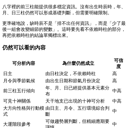
八字裡的前三柱能提供很多穩定資訊。沒有出生時辰時，年、
月、日三柱仍然可以形成基礎判斷，但需要明確限制。
更準確地說，缺時辰不是「排不出任何資訊」，而是「少了最
後一組會改變細節的變數」。這時要先看不依賴時柱的部分，
再把依賴時柱的結論單獨標出來。
仍然可以看的內容
可信
可分析內容
為什麼仍然成立
度
日主
由日柱決定，不依賴時柱
高
月令與季節氣候
由出生日期和節氣月份決定
高
年、月、日已經提供基本元素分
前三柱五行傾向
中高
布
可見十神關係
天干地支已出現的十神可分析
中高
大方向性格與行動模
由日主、月令、五行環境綜合判
中
式
斷
可做趨勢層判斷，但精細應期要
大運階段參考
中
謹慎