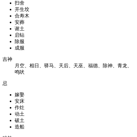
扫舍
开生坟
合寿木
安葬
谢土
启钻
除服
成服
吉神
月空、相日、驿马、天后、天巫、福德、除神、青龙、
鸣吠
忌
嫁娶
安床
作灶
动土
破土
造船