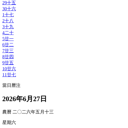
29
十五
30
十六
1
十七
2
十八
3
十九
4
二十
5
廿一
6
廿二
7
廿三
8
廿四
9
廿五
10
廿六
11
廿七
當日曆注
2026年6月27日
農曆 二〇二六年五月十三
星期六