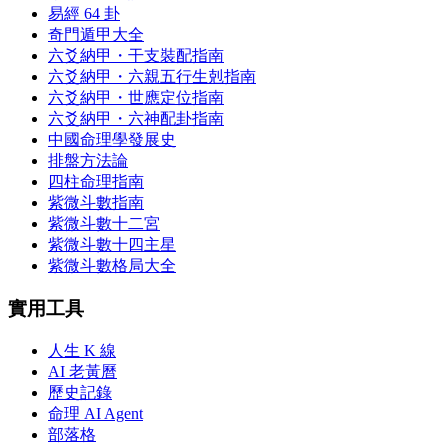
易經 64 卦
奇門遁甲大全
六爻納甲・干支裝配指南
六爻納甲・六親五行生剋指南
六爻納甲・世應定位指南
六爻納甲・六神配卦指南
中國命理學發展史
排盤方法論
四柱命理指南
紫微斗數指南
紫微斗數十二宮
紫微斗數十四主星
紫微斗數格局大全
實用工具
人生 K 線
AI 老黃曆
歷史記錄
命理 AI Agent
部落格