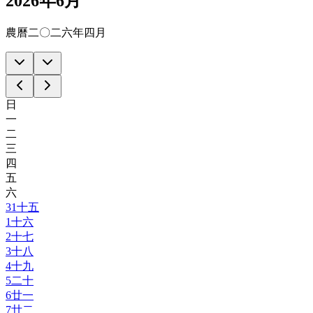
2026年6月
農曆二〇二六年四月
日
一
二
三
四
五
六
31
十五
1
十六
2
十七
3
十八
4
十九
5
二十
6
廿一
7
廿二