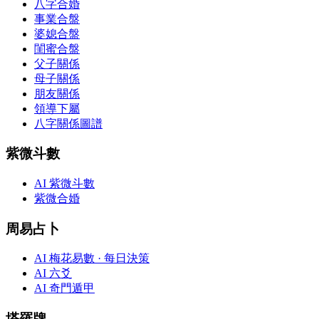
八字合婚
事業合盤
婆媳合盤
閨蜜合盤
父子關係
母子關係
朋友關係
領導下屬
八字關係圖譜
紫微斗數
AI 紫微斗數
紫微合婚
周易占卜
AI 梅花易數 · 每日決策
AI 六爻
AI 奇門遁甲
塔羅牌