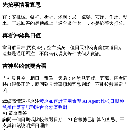
先按事情看宜忌
宜：安机械、祭祀、祈福、求嗣；忌：嫁娶、安床、作灶、动
土。宜忌回答的是傳統上「適合做什麼」，不是給整天打分。
再看沖煞與日值
當日猴日冲(丙寅)虎，空亡戌亥，值日天神為青龍(黄道日)。
這些是通用曆注，不能替代現實條件或個人資訊。
吉神與凶煞要合看
吉神見月空、相日、驿马、天后；凶煞見五虚、五离。兩者同
時出現很正常，應回到具體事項和宜忌判斷，不能按數量定吉
凶。
繼續讀懂這些曆注
黃曆如何計算
用命理 AI Agent 比較日期
神
煞是什麼意思
刑沖會合怎麼判斷
AI 黃曆問答
詢問一個日期或比較候選日期，AI 會根據已計算的宜忌、干
支與神煞說明擇日理由