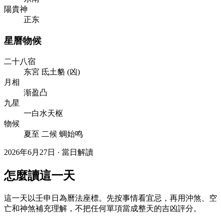
陽貴神
正东
星曆物候
二十八宿
东
宮
氐
土
貉
(
凶
)
月相
渐盈凸
九星
一白水天枢
物候
夏至 二候 蜩始鸣
2026年6月27日 · 當日解讀
怎麼讀這一天
這一天以壬申日為曆法座標。先按事情看宜忌，再用沖煞、空
亡和神煞補充理解，不把任何單項當成整天的吉凶評分。