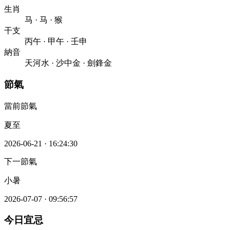
生肖
马
·
马
·
猴
干支
丙午
·
甲午
·
壬申
納音
天河水
·
沙中金
·
劍鋒金
節氣
當前節氣
夏至
2026-06-21
·
16:24:30
下一節氣
小暑
2026-07-07
·
09:56:57
今日宜忌