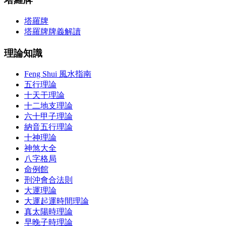
塔羅牌
塔羅牌牌義解讀
理論知識
Feng Shui 風水指南
五行理論
十天干理論
十二地支理論
六十甲子理論
納音五行理論
十神理論
神煞大全
八字格局
命例館
刑沖會合法則
大運理論
大運起運時間理論
真太陽時理論
早晚子時理論