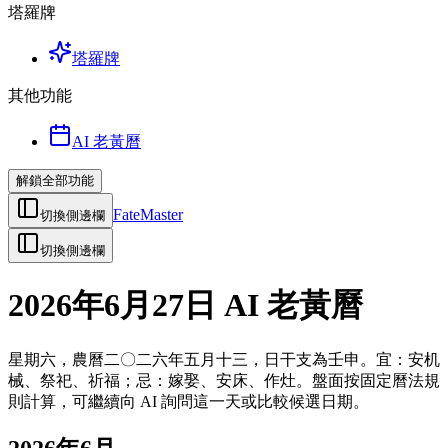
塔羅牌
塔羅牌
其他功能
AI 老黃曆
解鎖全部功能
FateMaster
切換側邊欄
切換側邊欄
2026年6月27日 AI 老黃曆
星期六，農曆二〇二六年五月十三，日干支為壬申。宜：安机
械、祭祀、祈福；忌：嫁娶、安床、作灶。盤面按固定曆法規
則計算，可繼續向 AI 詢問這一天或比較候選日期。