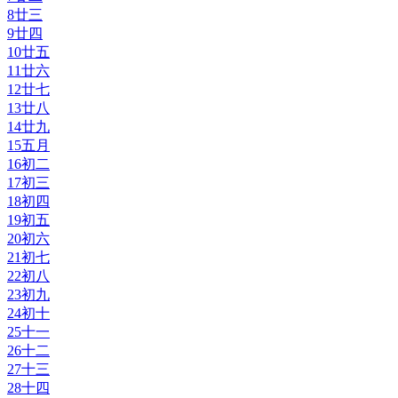
8
廿三
9
廿四
10
廿五
11
廿六
12
廿七
13
廿八
14
廿九
15
五月
16
初二
17
初三
18
初四
19
初五
20
初六
21
初七
22
初八
23
初九
24
初十
25
十一
26
十二
27
十三
28
十四