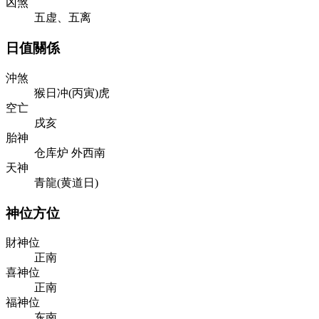
凶煞
五虚、五离
日值關係
沖煞
猴日冲(丙寅)虎
空亡
戌亥
胎神
仓库炉 外西南
天神
青龍(黄道日)
神位方位
財神位
正南
喜神位
正南
福神位
东南