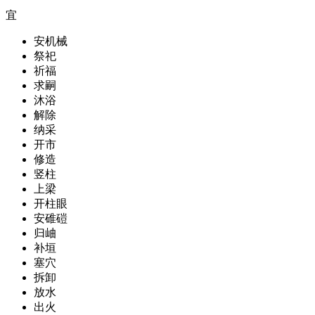
宜
安机械
祭祀
祈福
求嗣
沐浴
解除
纳采
开市
修造
竖柱
上梁
开柱眼
安碓磑
归岫
补垣
塞穴
拆卸
放水
出火