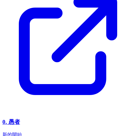
0
.
愚者
新的開始