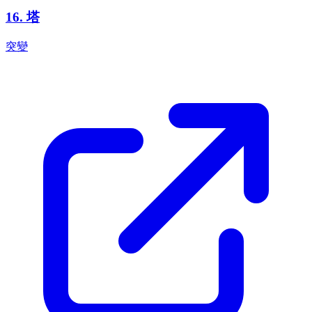
16
.
塔
突變