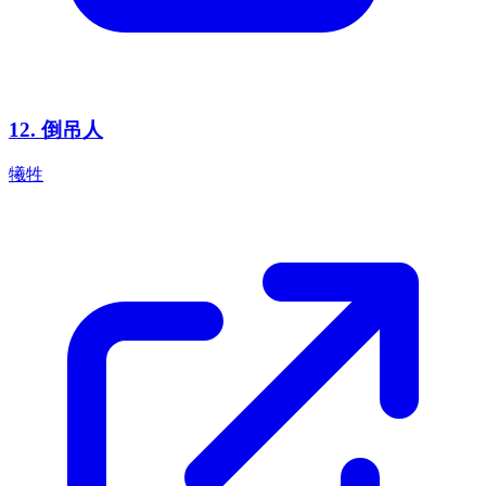
12
.
倒吊人
犧牲