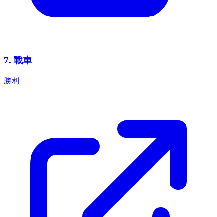
7
.
戰車
勝利