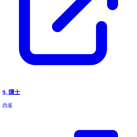
9
.
隱士
內省