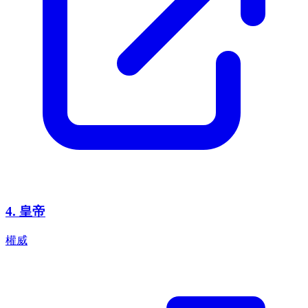
4
.
皇帝
權威