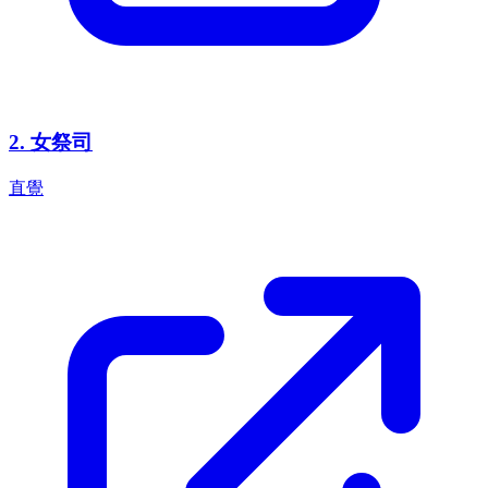
2
.
女祭司
直覺