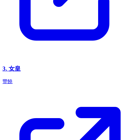
3
.
女皇
豐饒