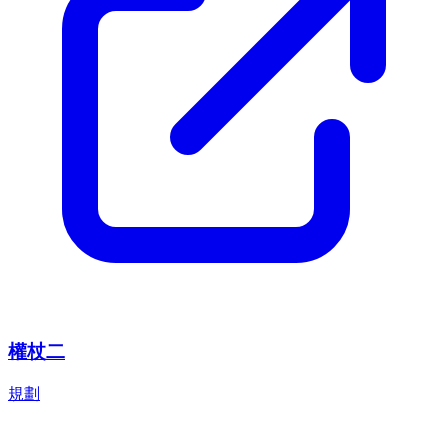
權杖二
規劃