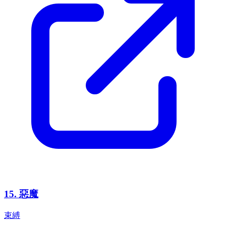
15
.
惡魔
束縛