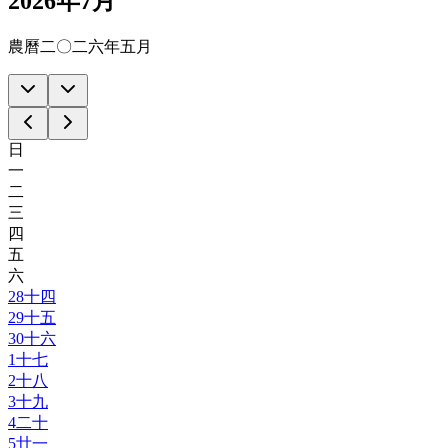
2026年7月
農曆二〇二六年五月
日
一
二
三
四
五
六
28
十四
29
十五
30
十六
1
十七
2
十八
3
十九
4
二十
5
廿一