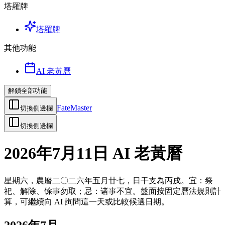
塔羅牌
塔羅牌
其他功能
AI 老黃曆
解鎖全部功能
FateMaster
切換側邊欄
切換側邊欄
2026年7月11日 AI 老黃曆
星期六，農曆二〇二六年五月廿七，日干支為丙戌。宜：祭
祀、解除、馀事勿取；忌：诸事不宜。盤面按固定曆法規則計
算，可繼續向 AI 詢問這一天或比較候選日期。