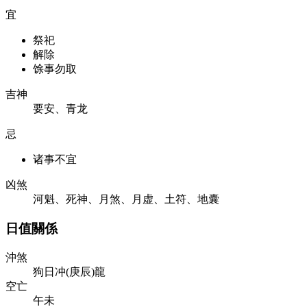
宜
祭祀
解除
馀事勿取
吉神
要安、青龙
忌
诸事不宜
凶煞
河魁、死神、月煞、月虚、土符、地囊
日值關係
沖煞
狗日冲(庚辰)龍
空亡
午未