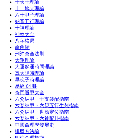
十天干理論
十二地支理論
六十甲子理論
納音五行理論
十神理論
神煞大全
八字格局
命例館
刑沖會合法則
大運理論
大運起運時間理論
真太陽時理論
早晚子時理論
易經 64 卦
奇門遁甲大全
六爻納甲・干支裝配指南
六爻納甲・六親五行生剋指南
六爻納甲・世應定位指南
六爻納甲・六神配卦指南
中國命理學發展史
排盤方法論
四柱命理指南