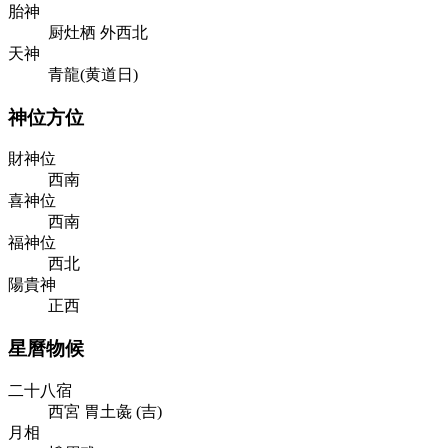
胎神
厨灶栖 外西北
天神
青龍(黄道日)
神位方位
財神位
西南
喜神位
西南
福神位
西北
陽貴神
正西
星曆物候
二十八宿
西
宮
胃
土
彘
(
吉
)
月相