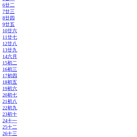
6
廿二
7
廿三
8
廿四
9
廿五
10
廿六
11
廿七
12
廿八
13
廿九
14
六月
15
初二
16
初三
17
初四
18
初五
19
初六
20
初七
21
初八
22
初九
23
初十
24
十一
25
十二
26
十三