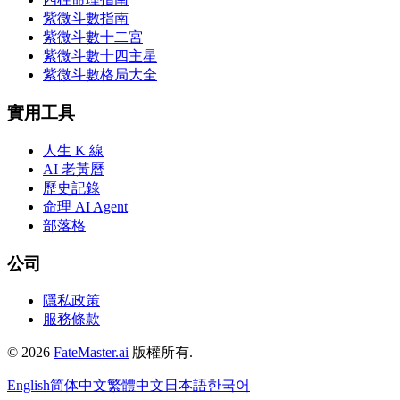
紫微斗數指南
紫微斗數十二宮
紫微斗數十四主星
紫微斗數格局大全
實用工具
人生 K 線
AI 老黃曆
歷史記錄
命理 AI Agent
部落格
公司
隱私政策
服務條款
©
2026
FateMaster.ai
版權所有
.
English
简体中文
繁體中文
日本語
한국어