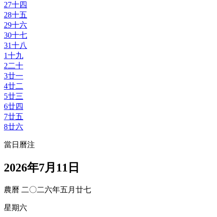
27
十四
28
十五
29
十六
30
十七
31
十八
1
十九
2
二十
3
廿一
4
廿二
5
廿三
6
廿四
7
廿五
8
廿六
當日曆注
2026年7月11日
農曆 二〇二六年五月廿七
星期六