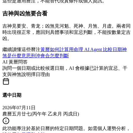
這些是通用曆注，不能替代現實條件或個人資訊。
吉神與凶煞要合看
吉神見要安、青龙；凶煞見河魁、死神、月煞、月虚。兩者同
時出現很正常，應回到具體事項和宜忌判斷，不能按數量定吉
凶。
繼續讀懂這些曆注
黃曆如何計算
用命理 AI Agent 比較日期
神
煞是什麼意思
刑沖會合怎麼判斷
AI 黃曆問答
詢問一個日期或比較候選日期，AI 會根據已計算的宜忌、干
支與神煞說明擇日理由
選中日期
2026年07月11日
農曆五月廿七
(
丙午年 乙未月 丙戌日
)
此功能專注於基於日曆的特定日期問題。如需個人運勢分析，