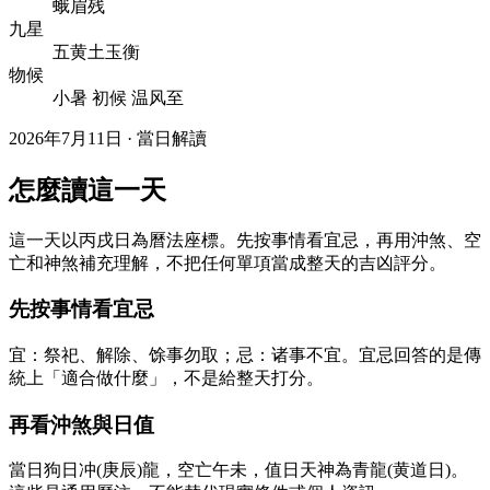
蛾眉残
九星
五黄土玉衡
物候
小暑 初候 温风至
2026年7月11日 · 當日解讀
怎麼讀這一天
這一天以丙戌日為曆法座標。先按事情看宜忌，再用沖煞、空
亡和神煞補充理解，不把任何單項當成整天的吉凶評分。
先按事情看宜忌
宜：祭祀、解除、馀事勿取；忌：诸事不宜。宜忌回答的是傳
統上「適合做什麼」，不是給整天打分。
再看沖煞與日值
當日狗日冲(庚辰)龍，空亡午未，值日天神為青龍(黄道日)。