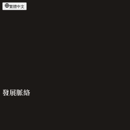
繁體中文
發展脈絡
詳情
文明肇始
·
上古 - 商周