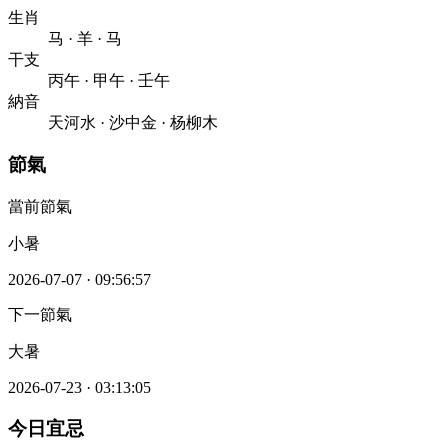
生肖
马
·
羊
·
马
干支
丙午
·
甲午
·
壬午
納音
天河水
·
沙中金
·
杨柳木
節氣
當前節氣
小暑
2026-07-07
·
09:56:57
下一節氣
大暑
2026-07-23
·
03:13:05
今日宜忌