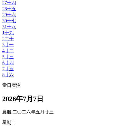
27
十四
28
十五
29
十六
30
十七
31
十八
1
十九
2
二十
3
廿一
4
廿二
5
廿三
6
廿四
7
廿五
8
廿六
當日曆注
2026年7月7日
農曆 二〇二六年五月廿三
星期二