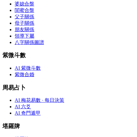
婆媳合盤
閨蜜合盤
父子關係
母子關係
朋友關係
領導下屬
八字關係圖譜
紫微斗數
AI 紫微斗數
紫微合婚
周易占卜
AI 梅花易數 · 每日決策
AI 六爻
AI 奇門遁甲
塔羅牌