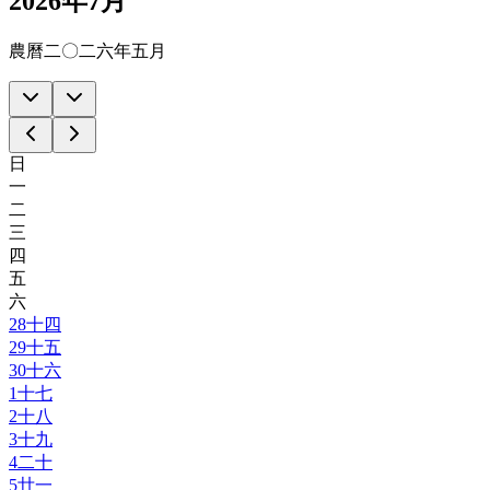
2026年7月
農曆二〇二六年五月
日
一
二
三
四
五
六
28
十四
29
十五
30
十六
1
十七
2
十八
3
十九
4
二十
5
廿一