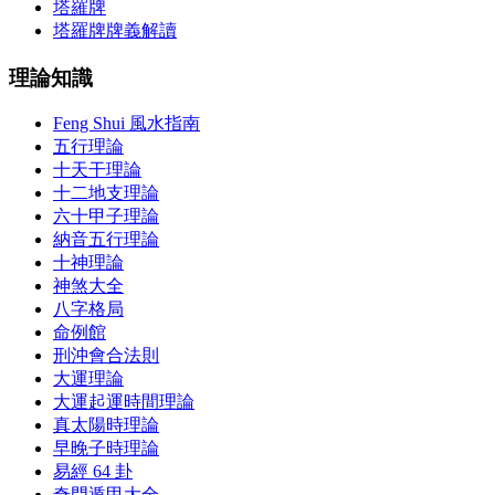
塔羅牌
塔羅牌牌義解讀
理論知識
Feng Shui 風水指南
五行理論
十天干理論
十二地支理論
六十甲子理論
納音五行理論
十神理論
神煞大全
八字格局
命例館
刑沖會合法則
大運理論
大運起運時間理論
真太陽時理論
早晚子時理論
易經 64 卦
奇門遁甲大全