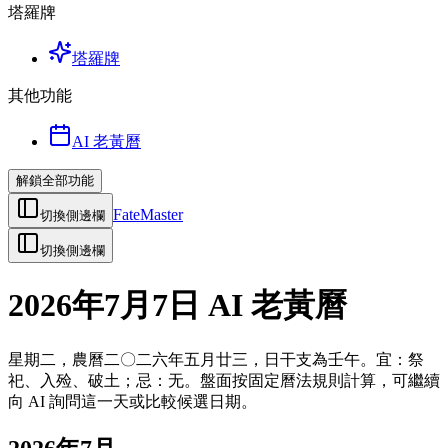
塔羅牌
塔羅牌
其他功能
AI 老黃曆
解鎖全部功能
FateMaster
切換側邊欄
切換側邊欄
2026年7月7日 AI 老黃曆
星期二，農曆二〇二六年五月廿三，日干支為壬午。宜：祭
祀、入殓、破土；忌：无。盤面按固定曆法規則計算，可繼續
向 AI 詢問這一天或比較候選日期。