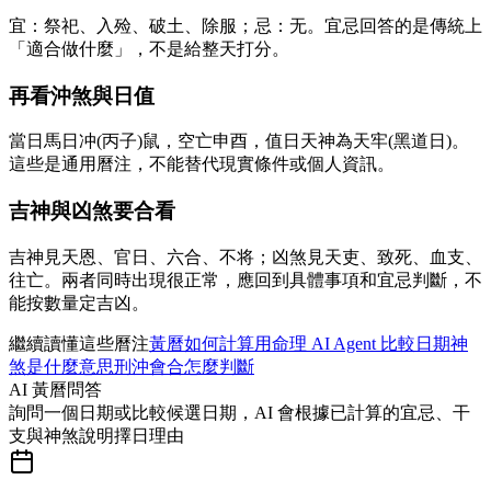
宜：祭祀、入殓、破土、除服；忌：无。宜忌回答的是傳統上
「適合做什麼」，不是給整天打分。
再看沖煞與日值
當日馬日冲(丙子)鼠，空亡申酉，值日天神為天牢(黑道日)。
這些是通用曆注，不能替代現實條件或個人資訊。
吉神與凶煞要合看
吉神見天恩、官日、六合、不将；凶煞見天吏、致死、血支、
往亡。兩者同時出現很正常，應回到具體事項和宜忌判斷，不
能按數量定吉凶。
繼續讀懂這些曆注
黃曆如何計算
用命理 AI Agent 比較日期
神
煞是什麼意思
刑沖會合怎麼判斷
AI 黃曆問答
詢問一個日期或比較候選日期，AI 會根據已計算的宜忌、干
支與神煞說明擇日理由