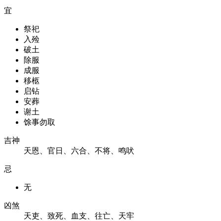
宜
祭祀
入殓
破土
除服
成服
移柩
启钻
安葬
谢土
馀事勿取
吉神
天恩、官日、六合、不将、鸣吠
忌
无
凶煞
天吏、致死、血支、往亡、天牢