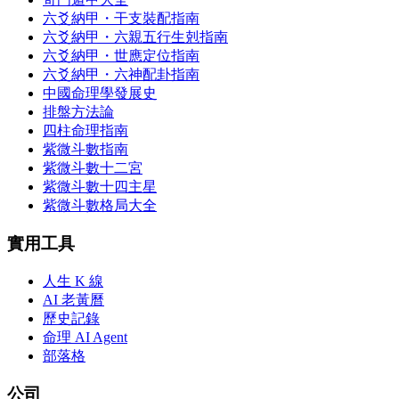
六爻納甲・干支裝配指南
六爻納甲・六親五行生剋指南
六爻納甲・世應定位指南
六爻納甲・六神配卦指南
中國命理學發展史
排盤方法論
四柱命理指南
紫微斗數指南
紫微斗數十二宮
紫微斗數十四主星
紫微斗數格局大全
實用工具
人生 K 線
AI 老黃曆
歷史記錄
命理 AI Agent
部落格
公司