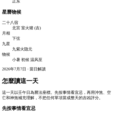
正东
星曆物候
二十八宿
北
宮
室
火
猪
(
吉
)
月相
下弦
九星
九紫火隐元
物候
小暑 初候 温风至
2026年7月7日 · 當日解讀
怎麼讀這一天
這一天以壬午日為曆法座標。先按事情看宜忌，再用沖煞、空
亡和神煞補充理解，不把任何單項當成整天的吉凶評分。
先按事情看宜忌