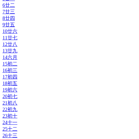
6
廿二
7
廿三
8
廿四
9
廿五
10
廿六
11
廿七
12
廿八
13
廿九
14
六月
15
初二
16
初三
17
初四
18
初五
19
初六
20
初七
21
初八
22
初九
23
初十
24
十一
25
十二
26
十三