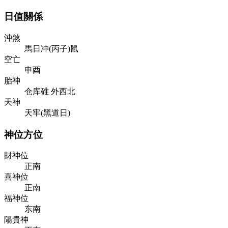
日值關係
沖煞
馬日冲(丙子)鼠
空亡
申酉
胎神
仓库碓 外西北
天神
天牢(黑道日)
神位方位
財神位
正南
喜神位
正南
福神位
东南
陽貴神