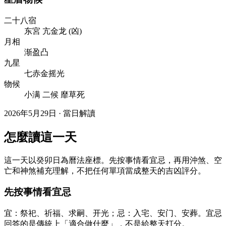
二十八宿
东
宮
亢
金
龙
(
凶
)
月相
渐盈凸
九星
七赤金摇光
物候
小满 二候 靡草死
2026年5月29日 · 當日解讀
怎麼讀這一天
這一天以癸卯日為曆法座標。先按事情看宜忌，再用沖煞、空
亡和神煞補充理解，不把任何單項當成整天的吉凶評分。
先按事情看宜忌
宜：祭祀、祈福、求嗣、开光；忌：入宅、安门、安葬。宜忌
回答的是傳統上「適合做什麼」，不是給整天打分。