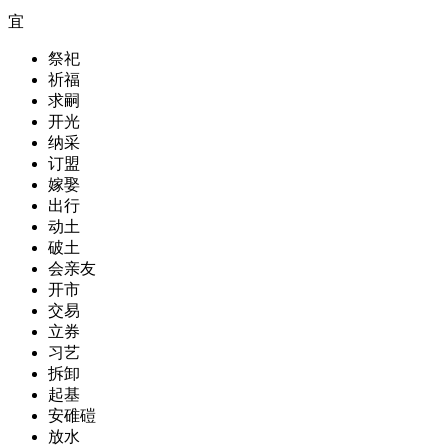
宜
祭祀
祈福
求嗣
开光
纳采
订盟
嫁娶
出行
动土
破土
会亲友
开市
交易
立券
习艺
拆卸
起基
安碓磑
放水