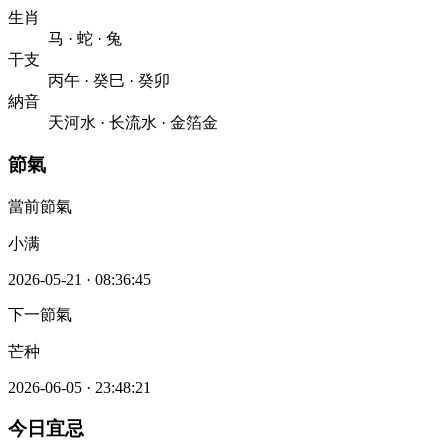
生肖
马
·
蛇
·
兔
干支
丙午
·
癸巳
·
癸卯
納音
天河水
·
长流水
·
金箔金
節氣
當前節氣
小满
2026-05-21
·
08:36:45
下一節氣
芒种
2026-06-05
·
23:48:21
今日宜忌