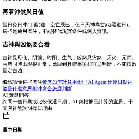
再看沖煞與日值
當日兔日冲(丁酉)雞，空亡辰巳，值日天神為玄武(黑道日)。
這些是通用曆注，不能替代現實條件或個人資訊。
吉神與凶煞要合看
吉神見母仓、阴德、时阳、生气；凶煞見灾煞、天火、元武。
兩者同時出現很正常，應回到具體事項和宜忌判斷，不能按數
量定吉凶。
繼續讀懂這些曆注
黃曆如何計算
用命理 AI Agent 比較日期
神
煞是什麼意思
刑沖會合怎麼判斷
AI 黃曆問答
詢問一個日期或比較候選日期，AI 會根據已計算的宜忌、干
支與神煞說明擇日理由
選中日期