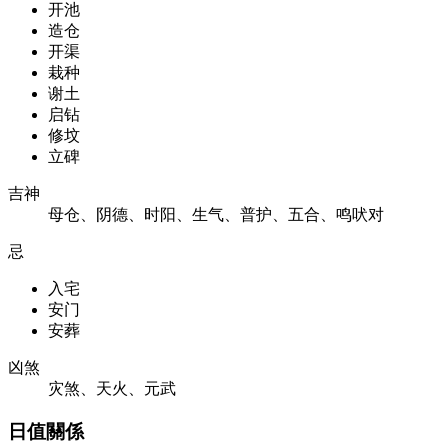
开池
造仓
开渠
栽种
谢土
启钻
修坟
立碑
吉神
母仓、阴德、时阳、生气、普护、五合、鸣吠对
忌
入宅
安门
安葬
凶煞
灾煞、天火、元武
日值關係