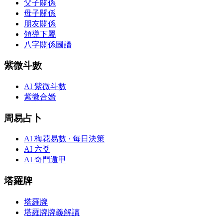
父子關係
母子關係
朋友關係
領導下屬
八字關係圖譜
紫微斗數
AI 紫微斗數
紫微合婚
周易占卜
AI 梅花易數 · 每日決策
AI 六爻
AI 奇門遁甲
塔羅牌
塔羅牌
塔羅牌牌義解讀