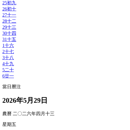
25
初九
26
初十
27
十一
28
十二
29
十三
30
十四
31
十五
1
十六
2
十七
3
十八
4
十九
5
二十
6
廿一
當日曆注
2026年5月29日
農曆 二〇二六年四月十三
星期五