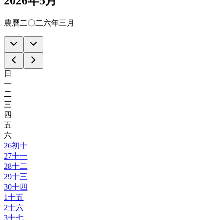
2026年5月
農曆二〇二六年三月
日
一
二
三
四
五
六
26
初十
27
十一
28
十二
29
十三
30
十四
1
十五
2
十六
3
十七