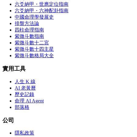
六爻納甲・世應定位指南
六爻納甲・六神配卦指南
中國命理學發展史
排盤方法論
四柱命理指南
紫微斗數指南
紫微斗數十二宮
紫微斗數十四主星
紫微斗數格局大全
實用工具
人生 K 線
AI 老黃曆
歷史記錄
命理 AI Agent
部落格
公司
隱私政策