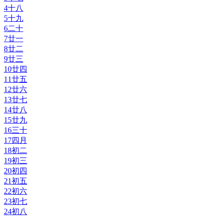
4
十八
5
十九
6
二十
7
廿一
8
廿二
9
廿三
10
廿四
11
廿五
12
廿六
13
廿七
14
廿八
15
廿九
16
三十
17
四月
18
初二
19
初三
20
初四
21
初五
22
初六
23
初七
24
初八