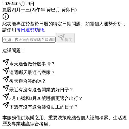
2026年05月29日
農曆四月十三
(
丙午年 癸巳月 癸卯日
)
此功能專注於基於日曆的特定日期問題。如需個人運勢分析，
請使用
每日運勢功能
。
提問
建議問題：
今天適合做什麼事情？
這週哪天最適合搬家？
後天適合簽約嗎？
最近有沒有適合開業的好日子？
3月15號和3月20號哪個更適合出行？
下週有沒有適合裝修動工的日子？
本服務僅供娛樂之用。重要決策應結合個人認知積累、生活經
歷及專業建議綜合考慮。