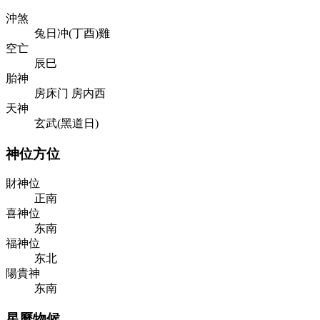
沖煞
兔日冲(丁酉)雞
空亡
辰巳
胎神
房床门 房内西
天神
玄武(黑道日)
神位方位
財神位
正南
喜神位
东南
福神位
东北
陽貴神
东南
星曆物候