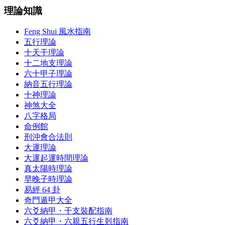
理論知識
Feng Shui 風水指南
五行理論
十天干理論
十二地支理論
六十甲子理論
納音五行理論
十神理論
神煞大全
八字格局
命例館
刑沖會合法則
大運理論
大運起運時間理論
真太陽時理論
早晚子時理論
易經 64 卦
奇門遁甲大全
六爻納甲・干支裝配指南
六爻納甲・六親五行生剋指南