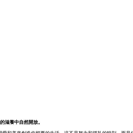
的滋養中自然開放。