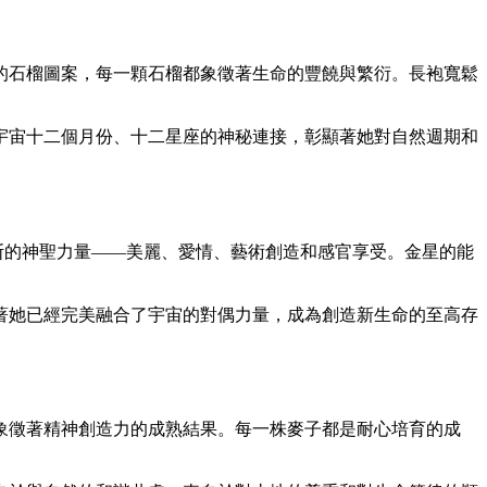
的石榴圖案，每一顆石榴都象徵著生命的豐饒與繁衍。長袍寬鬆
宇宙十二個月份、十二星座的神秘連接，彰顯著她對自然週期和
斯的神聖力量——美麗、愛情、藝術創造和感官享受。金星的能
著她已經完美融合了宇宙的對偶力量，成為創造新生命的至高存
象徵著精神創造力的成熟結果。每一株麥子都是耐心培育的成