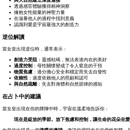
與大自然建立深度連接
透過感官體驗獲得精神洞察
擁抱女性能量的神聖力量
在滋養他人的過程中找到意義
認識到愛是宇宙最強大的創造力
逆位解讀
當女皇出現逆位時，通常表示：
創造力受阻
：靈感枯竭，無法表達內在的美好
過度控制
：母性關懷變成了令人窒息的干預
物質焦慮
：過分擔心安全和穩定而失去自發性
依賴性
：過度依賴他人的照顧和認可
與自然疏離
：失去對身體和自然節律的感知
在占卜中的建議
當女皇出現在你的牌陣中時，宇宙在溫柔地告訴你：
現在是綻放的季節。放下焦慮和控制，讓生命的花朵在愛