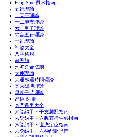
Feng Shui 風水指南
五行理論
十天干理論
十二地支理論
六十甲子理論
納音五行理論
十神理論
神煞大全
八字格局
命例館
刑沖會合法則
大運理論
大運起運時間理論
真太陽時理論
早晚子時理論
易經 64 卦
奇門遁甲大全
六爻納甲・干支裝配指南
六爻納甲・六親五行生剋指南
六爻納甲・世應定位指南
六爻納甲・六神配卦指南