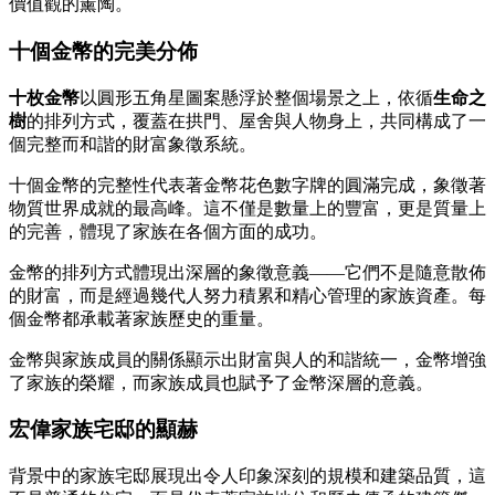
價值觀的薰陶。
十個金幣的完美分佈
十枚金幣
以圓形五角星圖案懸浮於整個場景之上，依循
生命之
樹
的排列方式，覆蓋在拱門、屋舍與人物身上，共同構成了一
個完整而和諧的財富象徵系統。
十個金幣的完整性代表著金幣花色數字牌的圓滿完成，象徵著
物質世界成就的最高峰。這不僅是數量上的豐富，更是質量上
的完善，體現了家族在各個方面的成功。
金幣的排列方式體現出深層的象徵意義——它們不是隨意散佈
的財富，而是經過幾代人努力積累和精心管理的家族資產。每
個金幣都承載著家族歷史的重量。
金幣與家族成員的關係顯示出財富與人的和諧統一，金幣增強
了家族的榮耀，而家族成員也賦予了金幣深層的意義。
宏偉家族宅邸的顯赫
背景中的家族宅邸展現出令人印象深刻的規模和建築品質，這