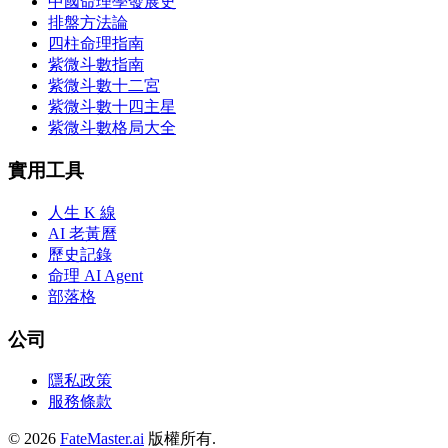
中國命理學發展史
排盤方法論
四柱命理指南
紫微斗數指南
紫微斗數十二宮
紫微斗數十四主星
紫微斗數格局大全
實用工具
人生 K 線
AI 老黃曆
歷史記錄
命理 AI Agent
部落格
公司
隱私政策
服務條款
©
2026
FateMaster.ai
版權所有
.