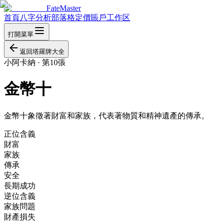
FateMaster
首頁
八字分析
部落格
定價
賬戶
工作区
打開菜單
返回塔羅牌大全
小阿卡納
·
第10張
金幣十
金幣十象徵著財富和家族，代表著物質和精神遺產的傳承。
正位含義
財富
家族
傳承
安全
長期成功
逆位含義
家族問題
財產損失