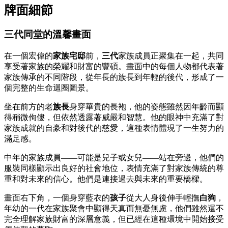
牌面細節
三代同堂的溫馨畫面
在一個宏偉的
家族宅邸
前，
三代
家族成員正聚集在一起，共同
享受著家族的榮耀和財富的豐碩。畫面中的每個人物都代表著
家族傳承的不同階段，從年長的族長到年輕的後代，形成了一
個完整的生命迴圈圖景。
坐在前方的老
族長
身穿華貴的長袍，他的姿態雖然因年齡而顯
得稍微佝僂，但依然透露著威嚴和智慧。他的眼神中充滿了對
家族成就的自豪和對後代的慈愛，這種表情體現了一生努力的
滿足感。
中年的家族成員——可能是兒子或女兒——站在旁邊，他們的
服裝同樣顯示出良好的社會地位，表情充滿了對家族傳統的尊
重和對未來的信心。他們是連接過去與未來的重要橋樑。
畫面右下角，一個身穿藍衣的
孩子
從大人身後伸手輕撫
白狗
，
年幼的一代在家族聚會中顯得天真而無憂無慮，他們雖然還不
完全理解家族財富的深層意義，但已經在這種環境中開始接受