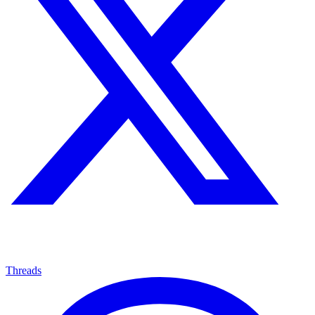
Threads