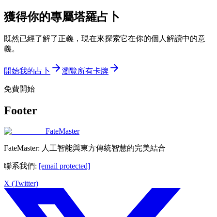
獲得你的專屬塔羅占卜
既然已經了解了正義，現在來探索它在你的個人解讀中的意
義。
開始我的占卜
瀏覽所有卡牌
免費開始
Footer
FateMaster
FateMaster: 人工智能與東方傳統智慧的完美結合
聯系我們
:
[email protected]
X (Twitter)