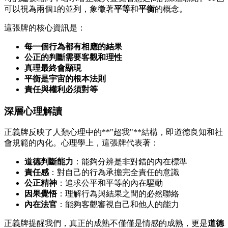
可以視為兩個1的並列，象徵著
平等
和
平衡
的概念。
這張牌的核心資訊是：
每一個行為都有相應的結果
公正的判斷需要客觀和理性
真理最終會顯現
平衡是宇宙的根本法則
責任與權利必須對等
深層心理解讀
正義牌反映了人類心理中的**"超我"**結構，即道德良知和社
會規範的內化。心理學上，這張牌代表著：
道德判斷能力
：能夠分辨是非對錯的內在標準
責任感
：對自己的行為承擔完全責任的意識
公正精神
：追求公平和平等的內在驅動
因果覺悟
：理解行為與結果之間的必然聯絡
內在法官
：能夠客觀審視自己和他人的能力
正義牌提醒我們，真正的成熟不僅僅是情感的成熟，更是
道德