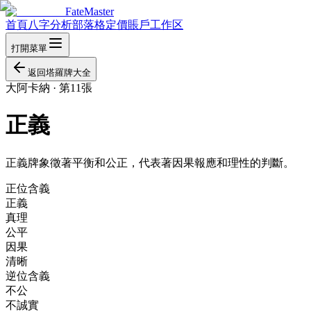
FateMaster
首頁
八字分析
部落格
定價
賬戶
工作区
打開菜單
返回塔羅牌大全
大阿卡納
·
第11張
正義
正義牌象徵著平衡和公正，代表著因果報應和理性的判斷。
正位含義
正義
真理
公平
因果
清晰
逆位含義
不公
不誠實