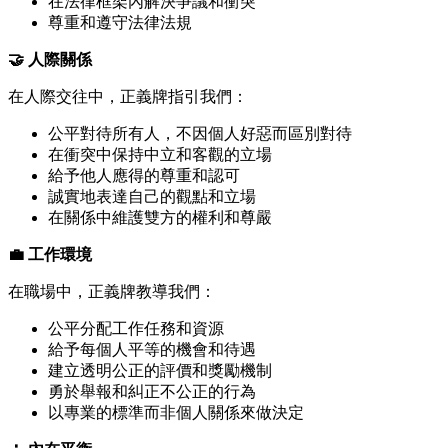
在法律框架內解決爭議和衝突
尊重和遵守法律法規
🤝 人際關係
在人際交往中，正義牌指引我們：
公平對待所有人，不因個人好惡而區別對待
在衝突中保持中立和客觀的立場
給予他人應得的尊重和認可
誠實地表達自己的觀點和立場
在關係中維護雙方的權利和尊嚴
💼 工作環境
在職場中，正義牌教導我們：
公平分配工作任務和資源
給予每個人平等的機會和待遇
建立透明公正的評價和獎勵機制
勇於舉報和糾正不公正的行為
以專業的標準而非個人關係來做決定