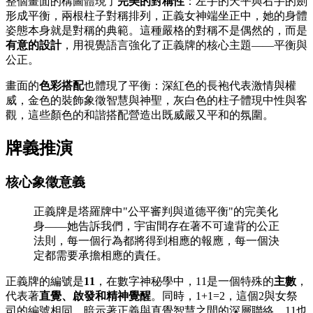
整個畫面的構圖體現了
完美的對稱性
：左手的天平與右手的劍
形成平衡，兩根柱子對稱排列，正義女神端坐正中，她的身體
姿態本身就是對稱的典範。這種嚴格的對稱不是偶然的，而是
有意的設計
，用視覺語言強化了正義牌的核心主題——平衡與
公正。
畫面的
色彩搭配
也體現了平衡：深紅色的長袍代表激情與權
威，金色的裝飾象徵智慧與神聖，灰白色的柱子體現中性與客
觀，這些顏色的和諧搭配營造出既威嚴又平和的氛圍。
牌義推演
核心象徵意義
正義牌是塔羅牌中"公平審判與道德平衡"的完美化
身——她告訴我們，宇宙間存在著不可違背的公正
法則，每一個行為都將得到相應的報應，每一個決
定都需要承擔相應的責任。
正義牌的編號是
11
，在數字神秘學中，11是一個特殊的
主數
，
代表著
直覺、啟發和精神覺醒
。同時，1+1=2，這個2與女祭
司的編號相同，暗示著正義與直覺智慧之間的深層聯絡。11也