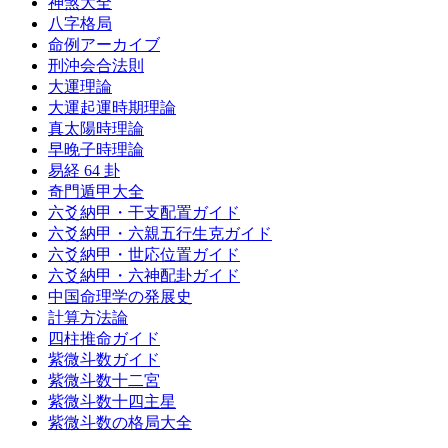
神煞大全
八字格局
命例アーカイブ
刑沖会合法則
大運理論
大運起運時期理論
真太陽時理論
早晚子時理論
易経 64 卦
奇門遁甲大全
六爻納甲・干支配置ガイド
六爻納甲・六親五行生克ガイド
六爻納甲・世応位置ガイド
六爻納甲・六神配卦ガイド
中国命理学の発展史
計算方法論
四柱推命ガイド
紫微斗数ガイド
紫微斗数十二宮
紫微斗数十四主星
紫微斗数の格局大全