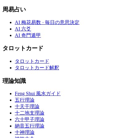
周易占い
AI 梅花易数 · 毎日の意思決定
AI 六爻
AI 奇門遁甲
タロットカード
タロットカード
タロットカード解釈
理論知識
Feng Shui 風水ガイド
五行理論
十天干理論
十二地支理論
六十甲子理論
納音五行理論
十神理論