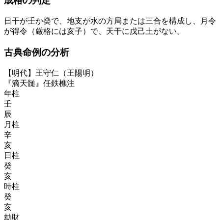
成格の判定
日干が壬か癸で、地支が水の方局または三合を構成し、月令
が得令（厳格には亥子）で、天干に戊己土がない。
古典命例の分析
【明代】王守仁（王陽明）
『滴天髄』任鉄樵注
年柱
壬
辰
月柱
辛
亥
日柱
癸
亥
時柱
癸
亥
劫財