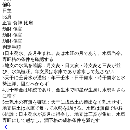
偏印
日主
比肩
正官·食神·比肩
劫財·傷官
劫財·傷官
劫財·傷官
判定手順
1
日主癸水、亥月生まれ。亥は水旺の月であり、水気当令。
専旺格の条件を確認する
2
地支の水気を確認：月支亥・日支亥・時支亥と三亥が並
び、水気極旺。年支辰は水庫であり蓄水して剋さない
3
天干に壬癸水が透出：年干壬水・日干癸水・時干癸水と水
勢汪洋、阻むべからず
4
月干辛金は印綬であり、金生水で印星が生身し水勢をさら
に増す
5
土剋水の有無を確認：天干に戊己土の透出なく剋水せず、
地支辰土は水庫で反って水勢を助ける。水気は無傷で純粋
6
結論：日主癸水が亥月に得令し、地支は三亥が集結、水気
専旺にして剋なし。潤下格の成格条件を満たす