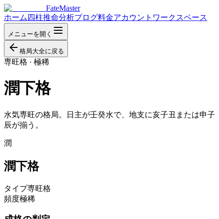
FateMaster
ホーム
四柱推命分析
ブログ
料金
アカウント
ワークスペース
メニューを開く
格局大全に戻る
専旺格
·
極稀
潤下格
水気専旺の格局。日主が壬癸水で、地支に亥子丑または申子
辰が揃う。
潤
潤下格
タイプ
専旺格
頻度
極稀