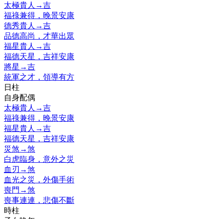
太極貴人
→
吉
福祿兼得，晚景安康
德秀貴人
→
吉
品德高尚，才華出眾
福星貴人
→
吉
福德天星，吉祥安康
將星
→
吉
統軍之才，領導有方
日柱
自身配偶
太極貴人
→
吉
福祿兼得，晚景安康
福星貴人
→
吉
福德天星，吉祥安康
災煞
→
煞
白虎臨身，意外之災
血刃
→
煞
血光之災，外傷手術
喪門
→
煞
喪事連連，悲傷不斷
時柱