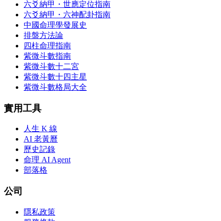
六爻納甲・世應定位指南
六爻納甲・六神配卦指南
中國命理學發展史
排盤方法論
四柱命理指南
紫微斗數指南
紫微斗數十二宮
紫微斗數十四主星
紫微斗數格局大全
實用工具
人生 K 線
AI 老黃曆
歷史記錄
命理 AI Agent
部落格
公司
隱私政策