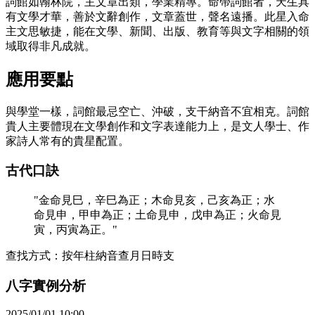
詞館如翰林院，主文章出類，學業精專。命帶詞館者，天生具
有文學才華，善於文辭創作，文章蓋世，聲名遠播。此星入命
主文思敏捷，能在文學、新聞、出版、教育等與文字相關的領
域取得非凡成就。
應用要點
與學堂一樣，詞館最忌空亡、沖破，支干納音不宜相克。詞館
貴人主要體現在文學創作和文字表達能力上，是文人學士、作
家詩人常有的貴星配置。
古代口訣
"
金命見巳，辛巳為正；木命見亥，己亥為正；水
命見申，甲申為正；土命見申，戊申為正；火命見
寅，丙寅為正。
"
查找方式：
按年柱納音查月日時支
八字實例分析
2025/01/01 10:00