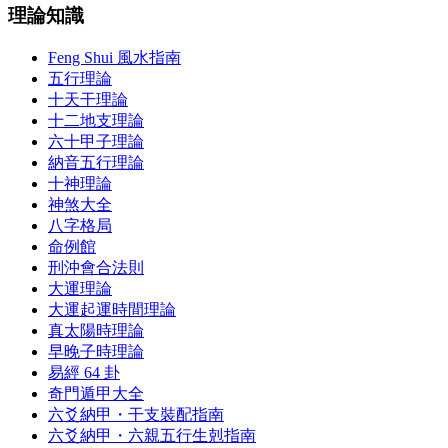
理論知識
Feng Shui 風水指南
五行理論
十天干理論
十二地支理論
六十甲子理論
納音五行理論
十神理論
神煞大全
八字格局
命例館
刑沖會合法則
大運理論
大運起運時間理論
真太陽時理論
早晚子時理論
易經 64 卦
奇門遁甲大全
六爻納甲・干支裝配指南
六爻納甲・六親五行生剋指南