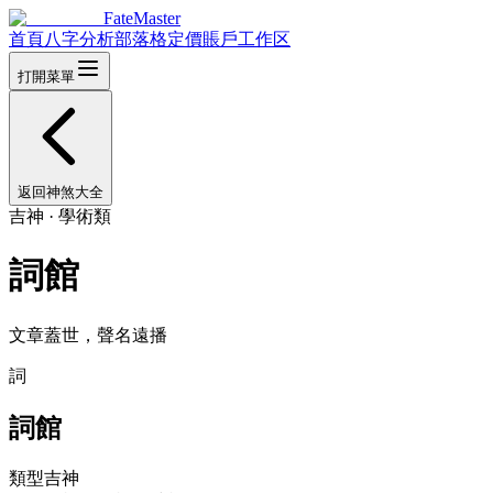
FateMaster
首頁
八字分析
部落格
定價
賬戶
工作区
打開菜單
返回神煞大全
吉神
·
學術類
詞館
文章蓋世，聲名遠播
詞
詞館
類型
吉神