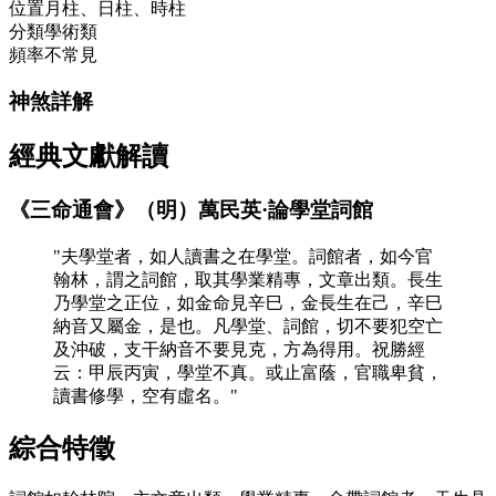
位置
月柱、日柱、時柱
分類
學術類
頻率
不常見
神煞詳解
經典文獻解讀
《三命通會》（明）萬民英·論學堂詞館
"夫學堂者，如人讀書之在學堂。詞館者，如今官
翰林，謂之詞館，取其學業精專，文章出類。長生
乃學堂之正位，如金命見辛巳，金長生在己，辛巳
納音又屬金，是也。凡學堂、詞館，切不要犯空亡
及沖破，支干納音不要見克，方為得用。祝勝經
云：甲辰丙寅，學堂不真。或止富蔭，官職卑貧，
讀書修學，空有虛名。"
綜合特徵