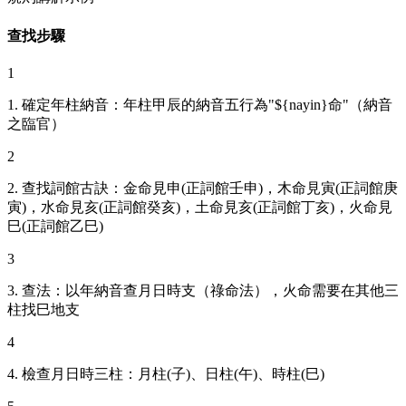
查找步驟
1
1. 確定年柱納音：年柱甲辰的納音五行為"${nayin}命"（納音
之臨官）
2
2. 查找詞館古訣：金命見申(正詞館壬申)，木命見寅(正詞館庚
寅)，水命見亥(正詞館癸亥)，土命見亥(正詞館丁亥)，火命見
巳(正詞館乙巳)
3
3. 查法：以年納音查月日時支（祿命法），火命需要在其他三
柱找巳地支
4
4. 檢查月日時三柱：月柱(子)、日柱(午)、時柱(巳)