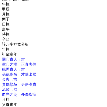
年柱
甲辰
月柱
丙子
日柱
庚午
時柱
辛巳
該八字神煞分析
年柱
祖輩童年
國印貴人
→
吉
掌印之權，正直忠信
德秀貴人
→
吉
品德高尚，才華出眾
金輿
→
吉
貴氣顯赫，身份高貴
流霞
→
煞
血光之災，外傷疾病
月柱
父母青年