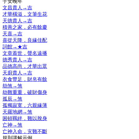
子女晚年
文昌貴人
→
吉
才華橫溢，文筆生花
天德貴人
→
吉
積善之家，必有餘慶
天喜
→
吉
喜從天降，良緣佳配
詞館
→
★
吉
文章蓋世，聲名遠播
德秀貴人
→
吉
品德高尚，才華出眾
天廚貴人
→
吉
衣食豐足，財帛有餘
劫煞
→
煞
劫難重重，破財傷身
孤辰
→
煞
孤獨寂寞，六親緣薄
天羅地網
→
煞
困頓羈絆，難以脫身
亡神
→
煞
亡神入命，灾難不斷
規則講解示例