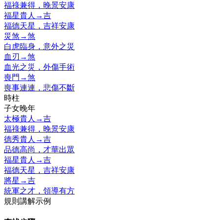
福祿兼得，晚景安康
福星貴人
→
吉
福德天星，吉祥安康
災煞
→
煞
白虎臨身，意外之災
血刃
→
煞
血光之災，外傷手術
喪門
→
煞
喪事連連，悲傷不斷
時柱
子女晚年
太極貴人
→
吉
福祿兼得，晚景安康
德秀貴人
→
吉
品德高尚，才華出眾
福星貴人
→
吉
福德天星，吉祥安康
將星
→
吉
統軍之才，領導有方
規則講解示例