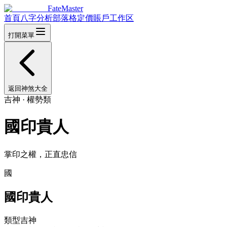
FateMaster
首頁
八字分析
部落格
定價
賬戶
工作区
打開菜單
返回神煞大全
吉神
·
權勢類
國印貴人
掌印之權，正直忠信
國
國印貴人
類型
吉神