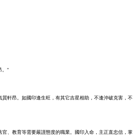
。"
氣質軒昂。如國印逢生旺，有其它吉星相助，不逢沖破克害，不
法官、教育等需要嚴謹態度的職業。國印入命，主正直忠信，掌