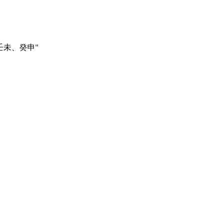
壬未、癸申
"