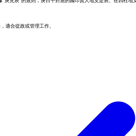
"庚見辰"的規則，庚日干對應的國印貴人地支是辰。在四柱地支
任，適合從政或管理工作。