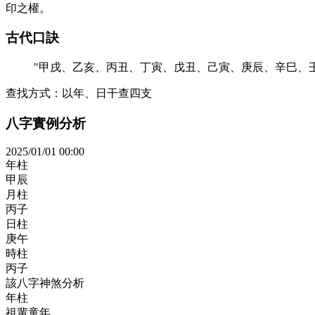
印之權。
古代口訣
"
甲戌、乙亥、丙丑、丁寅、戊丑、己寅、庚辰、辛巳、
查找方式：
以年、日干查四支
八字實例分析
2025/01/01 00:00
年柱
甲辰
月柱
丙子
日柱
庚午
時柱
丙子
該八字神煞分析
年柱
祖輩童年