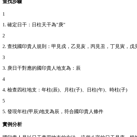
查找步驟
1
1. 確定日干：日柱天干為"庚"
2
2. 查找國印貴人規則：甲見戌，乙見亥，丙見丑，丁見寅，
3
3. 庚日干對應的國印貴人地支為：辰
4
4. 檢查四柱地支：年柱(辰)、月柱(子)、日柱(午)、時柱(子)
5
5. 發現年柱(甲辰)地支為辰，符合國印貴人條件
實例分析