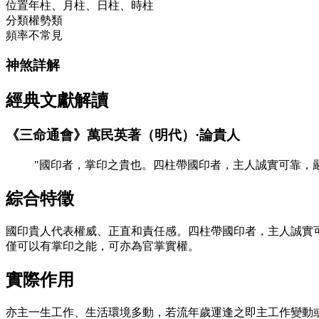
位置
年柱、月柱、日柱、時柱
分類
權勢類
頻率
不常見
神煞詳解
經典文獻解讀
《三命通會》萬民英著（明代）·論貴人
"國印者，掌印之貴也。四柱帶國印者，主人誠實可靠，
綜合特徵
國印貴人代表權威、正直和責任感。四柱帶國印者，主人誠實
僅可以有掌印之能，可亦為官掌實權。
實際作用
亦主一生工作、生活環境多動，若流年歲運逢之即主工作變動