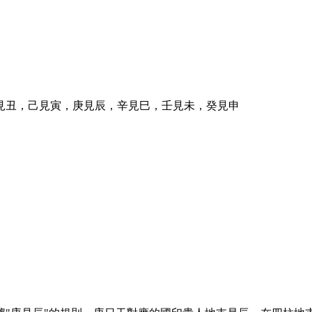
戊見丑，己見寅，庚見辰，辛見巳，壬見未，癸見申