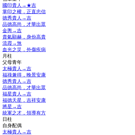
國印貴人
→
★
吉
掌印之權，正直忠信
德秀貴人
→
吉
品德高尚，才華出眾
金輿
→
吉
貴氣顯赫，身份高貴
流霞
→
煞
血光之災，外傷疾病
月柱
父母青年
太極貴人
→
吉
福祿兼得，晚景安康
德秀貴人
→
吉
品德高尚，才華出眾
福星貴人
→
吉
福德天星，吉祥安康
將星
→
吉
統軍之才，領導有方
日柱
自身配偶
太極貴人
→
吉