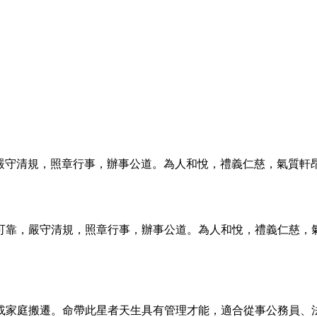
嚴守清規，照章行事，辦事公道。為人和悅，禮義仁慈，氣質軒昂
可靠，嚴守清規，照章行事，辦事公道。為人和悅，禮義仁慈，
或家庭搬遷。命帶此星者天生具有管理才能，適合從事公務員、