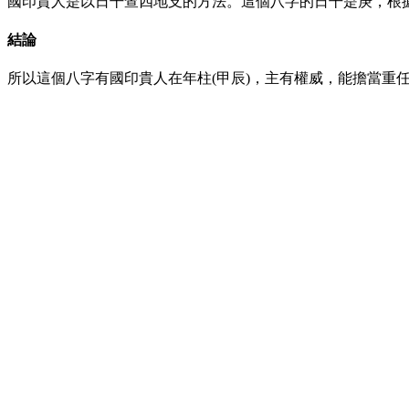
國印貴人是以日干查四地支的方法。這個八字的日干是庚，根據
結論
所以這個八字有國印貴人在年柱(甲辰)，主有權威，能擔當重