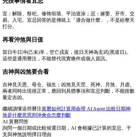
先按事情看宜忌
宜：解除、祭祀、修饰垣墙、平治道涂；忌：嫁娶、开市、交
易、入宅。宜忌回答的是傳統上「適合做什麼」，不是給整天
打分。
再看沖煞與日值
當日牛日冲(己未)羊，空亡戌亥，值日天神為玄武(黑道日)。
這些是通用曆注，不能替代現實條件或個人資訊。
吉神與凶煞要合看
吉神見天恩、母仓、福生；凶煞見天罡、死神、月煞、月虚。
兩者同時出現很正常，應回到具體事項和宜忌判斷，不能按數
量定吉凶。
繼續讀懂這些曆注
黃曆如何計算
用命理 AI Agent 比較日期
神
煞是什麼意思
刑沖會合怎麼判斷
AI 黃曆問答
詢問一個日期或比較候選日期，AI 會根據已計算的宜忌、干
支與神煞說明擇日理由