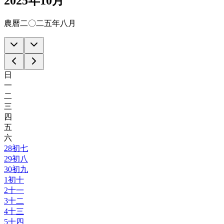
2025年10月
農曆二〇二五年八月
日
一
二
三
四
五
六
28
初七
29
初八
30
初九
1
初十
2
十一
3
十二
4
十三
5
十四