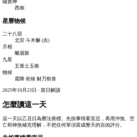
陽貴神
西南
星曆物候
二十八宿
北
宮
斗
木
獬
(
吉
)
月相
蛾眉新
九星
五黄土玉衡
物候
霜降 初候 豺乃祭兽
2025年10月23日 · 當日解讀
怎麼讀這一天
這一天以乙丑日為曆法座標。先按事情看宜忌，再用沖煞、空
亡和神煞補充理解，不把任何單項當成整天的吉凶評分。