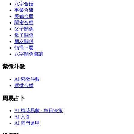
八字合婚
事業合盤
婆媳合盤
閨蜜合盤
父子關係
母子關係
朋友關係
領導下屬
八字關係圖譜
紫微斗數
AI 紫微斗數
紫微合婚
周易占卜
AI 梅花易數 · 每日決策
AI 六爻
AI 奇門遁甲