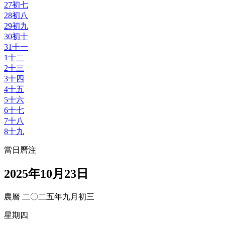
27
初七
28
初八
29
初九
30
初十
31
十一
1
十二
2
十三
3
十四
4
十五
5
十六
6
十七
7
十八
8
十九
當日曆注
2025年10月23日
農曆 二〇二五年九月初三
星期四