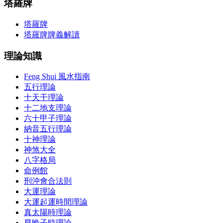
塔羅牌
塔羅牌
塔羅牌牌義解讀
理論知識
Feng Shui 風水指南
五行理論
十天干理論
十二地支理論
六十甲子理論
納音五行理論
十神理論
神煞大全
八字格局
命例館
刑沖會合法則
大運理論
大運起運時間理論
真太陽時理論
早晚子時理論