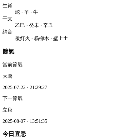
生肖
蛇
·
羊
·
牛
干支
乙巳
·
癸未
·
辛丑
納音
覆灯火
·
杨柳木
·
壁上土
節氣
當前節氣
大暑
2025-07-22
·
21:29:27
下一節氣
立秋
2025-08-07
·
13:51:35
今日宜忌