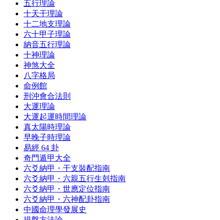
五行理論
十天干理論
十二地支理論
六十甲子理論
納音五行理論
十神理論
神煞大全
八字格局
命例館
刑沖會合法則
大運理論
大運起運時間理論
真太陽時理論
早晚子時理論
易經 64 卦
奇門遁甲大全
六爻納甲・干支裝配指南
六爻納甲・六親五行生剋指南
六爻納甲・世應定位指南
六爻納甲・六神配卦指南
中國命理學發展史
排盤方法論