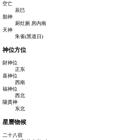
空亡
辰巳
胎神
厨灶厕 房内南
天神
朱雀(黑道日)
神位方位
財神位
正东
喜神位
西南
福神位
西北
陽貴神
东北
星曆物候
二十八宿