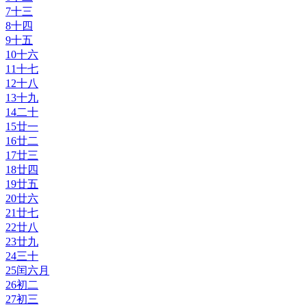
7
十三
8
十四
9
十五
10
十六
11
十七
12
十八
13
十九
14
二十
15
廿一
16
廿二
17
廿三
18
廿四
19
廿五
20
廿六
21
廿七
22
廿八
23
廿九
24
三十
25
闰六月
26
初二
27
初三