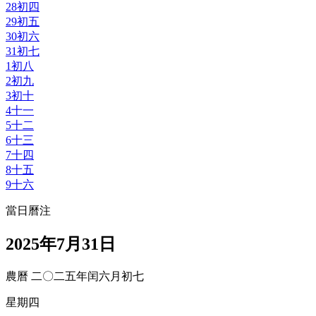
28
初四
29
初五
30
初六
31
初七
1
初八
2
初九
3
初十
4
十一
5
十二
6
十三
7
十四
8
十五
9
十六
當日曆注
2025年7月31日
農曆 二〇二五年闰六月初七
星期四