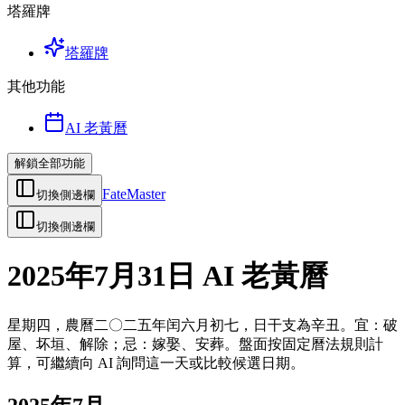
塔羅牌
塔羅牌
其他功能
AI 老黃曆
解鎖全部功能
FateMaster
切換側邊欄
切換側邊欄
2025年7月31日 AI 老黃曆
星期四，農曆二〇二五年闰六月初七，日干支為辛丑。宜：破
屋、坏垣、解除；忌：嫁娶、安葬。盤面按固定曆法規則計
算，可繼續向 AI 詢問這一天或比較候選日期。