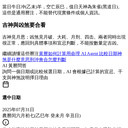
當日牛日冲(乙未)羊，空亡辰巳，值日天神為朱雀(黑道日)。
這些是通用曆注，不能替代現實條件或個人資訊。
吉神與凶煞要合看
吉神見月恩；凶煞見月破、大耗、月刑、四击。兩者同時出現
很正常，應回到具體事項和宜忌判斷，不能按數量定吉凶。
繼續讀懂這些曆注
黃曆如何計算
用命理 AI Agent 比較日期
神
煞是什麼意思
刑沖會合怎麼判斷
AI 黃曆問答
詢問一個日期或比較候選日期，AI 會根據已計算的宜忌、干
支與神煞說明擇日理由
選中日期
2025年07月31日
農曆闰六月初七
(
乙巳年 癸未月 辛丑日
)