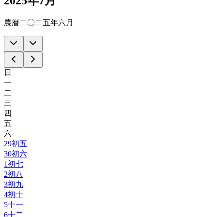
2025年7月
農曆二〇二五年六月
日
一
二
三
四
五
六
29
初五
30
初六
1
初七
2
初八
3
初九
4
初十
5
十一
6
十二