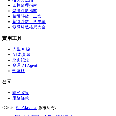
四柱命理指南
紫微斗數指南
紫微斗數十二宮
紫微斗數十四主星
紫微斗數格局大全
實用工具
人生 K 線
AI 老黃曆
歷史記錄
命理 AI Agent
部落格
公司
隱私政策
服務條款
©
2026
FateMaster.ai
版權所有
.