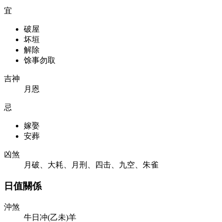
宜
破屋
坏垣
解除
馀事勿取
吉神
月恩
忌
嫁娶
安葬
凶煞
月破、大耗、月刑、四击、九空、朱雀
日值關係
沖煞
牛日冲(乙未)羊