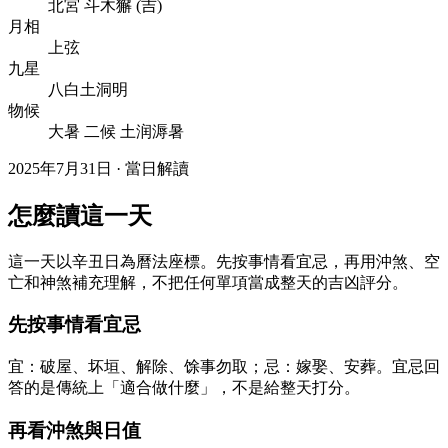
北
宮
斗
木
獬
(
吉
)
月相
上弦
九星
八白土洞明
物候
大暑 二候 土润溽暑
2025年7月31日 · 當日解讀
怎麼讀這一天
這一天以辛丑日為曆法座標。先按事情看宜忌，再用沖煞、空
亡和神煞補充理解，不把任何單項當成整天的吉凶評分。
先按事情看宜忌
宜：破屋、坏垣、解除、馀事勿取；忌：嫁娶、安葬。宜忌回
答的是傳統上「適合做什麼」，不是給整天打分。
再看沖煞與日值