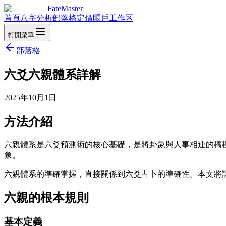
FateMaster
首頁
八字分析
部落格
定價
賬戶
工作区
打開菜單
部落格
六爻六親體系詳解
2025年10月1日
方法介紹
六親體系是六爻預測術的核心基礎，是將卦象與人事相連的橋
象。
六親體系的準確掌握，直接關係到六爻占卜的準確性。本文將
六親的根本規則
基本定義