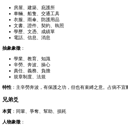
房屋、建築、庇護所
車輛、船隻、交通工具
衣服、雨傘、防護用品
文書、證件、契約、執照
學歷、文憑、成績單
電話、信息、消息
抽象象徵
：
學業、教育、知識
辛勞、奔波、操心
責任、義務、負擔
規章制度、法規
特性
：主辛勞奔波，有保護之功，但也有束縛之意。占病不宜
兄弟爻
本質
：同輩、爭奪、幫助、損耗
人物象徵
：