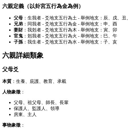
六親定義（以卦宮五行為金為例）
父母
：生我者 - 爻地支五行為土 - 舉例地支：辰、戌、丑
兄弟
：同我者 - 爻地支五行為金 - 舉例地支：申、酉
妻財
：我剋者 - 爻地支五行為木 - 舉例地支：寅、卯
官鬼
：剋我者 - 爻地支五行為火 - 舉例地支：巳、午
子孫
：我生者 - 爻地支五行為水 - 舉例地支：子、亥
六親詳細類象
父母爻
本質
：生養、庇護、教育、承載
人物象徵
：
父母、祖父母、師長、長輩
保護人、監護人、領導
房東、主人
事物象徵
：