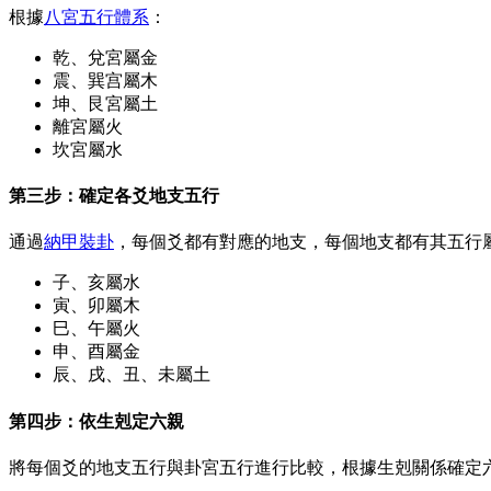
根據
八宮五行體系
：
乾、兌宮屬金
震、巽宫屬木
坤、艮宮屬土
離宮屬火
坎宮屬水
第三步：確定各爻地支五行
通過
納甲裝卦
，每個爻都有對應的地支，每個地支都有其五行
子、亥屬水
寅、卯屬木
巳、午屬火
申、酉屬金
辰、戌、丑、未屬土
第四步：依生剋定六親
將每個爻的地支五行與卦宮五行進行比較，根據生剋關係確定