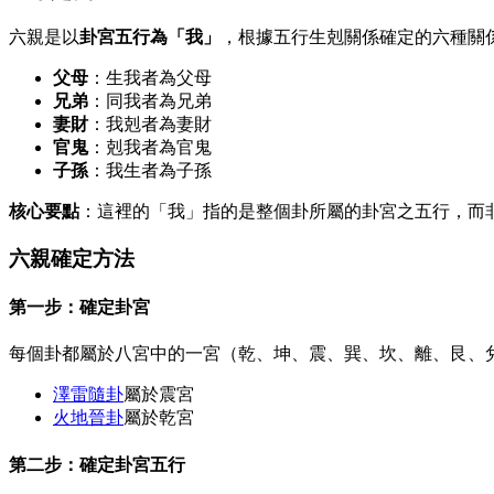
六親是以
卦宮五行為「我」
，根據五行生剋關係確定的六種關
父母
：生我者為父母
兄弟
：同我者為兄弟
妻財
：我剋者為妻財
官鬼
：剋我者為官鬼
子孫
：我生者為子孫
核心要點
：這裡的「我」指的是整個卦所屬的卦宮之五行，而
六親確定方法
第一步：確定卦宮
每個卦都屬於八宮中的一宮（乾、坤、震、巽、坎、離、艮、
澤雷隨卦
屬於震宮
火地晉卦
屬於乾宮
第二步：確定卦宮五行