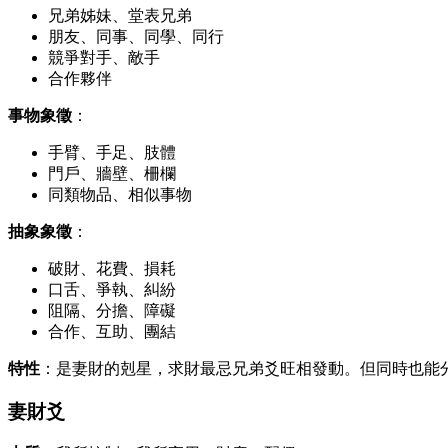
兄弟姊妹、堂表兄弟
朋友、同事、同學、同行
競爭對手、敵手
合作夥伴
事物象徵
：
手臂、手足、肢體
門戶、牆壁、柵欄
同類物品、相似事物
抽象象徵
：
破財、花費、損耗
口舌、爭執、糾紛
阻隔、分擔、障礙
合作、互助、團結
特性
：是妻財的剋星，求財最忌兄弟爻旺相發動。但同時也能
妻財爻