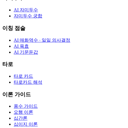
AI 자미두수
자미두수 궁합
이칭 점술
AI 매화역수 · 일일 의사결정
AI 육효
AI 기문둔갑
타로
타로 카드
타로카드 해석
이론 가이드
풍수 가이드
오행 이론
십간론
십이지 이론