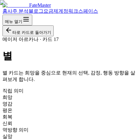
FateMaster
홈
사주 분석
블로그
요금제
계정
워크스페이스
메뉴 열기
타로 카드로 돌아가기
메이저 아르카나
·
카드 17
별
별 카드는 희망을 중심으로 현재의 선택, 감정, 행동 방향을 살
펴보게 합니다.
직립 의미
희망
영감
평온
회복
신뢰
역방향 의미
실망