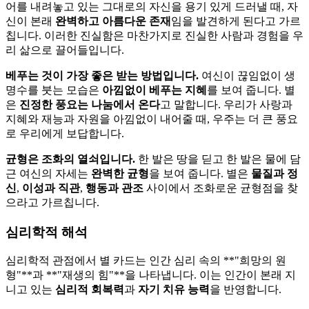
어를 내려놓고 있는 그대로의 자신을 용기 있게 드러낼 때, 자
신이 본래
완벽하고 아름다운 존재
임을 발견하게 된다고 가르
칩니다. 이러한 진실함은 마찬가지로 진실한 사람과 경험을 우
리 삶으로 끌어들입니다.
베푸는 것이 가장 좋은 받는 방법입니다.
여신이 끊임없이 생
명수를 붓는 모습은
아낌없이 베푸는 지혜
를 보여 줍니다. 별
은
진정한 풍요는 나눔에서 온다
고 말합니다. 우리가 사랑과
지혜와 재능과 자원을 아낌없이 내어줄 때, 우주는 더 큰 풍요
로 우리에게 보답합니다.
균형은 조화의 열쇠입니다.
한 발은 땅을 딛고 한 발은 물에 담
근 여신의 자세는
완벽한 균형
을 보여 줍니다. 별은
물질과 정
신
,
이성과 직관
,
행동과 관조
사이에서 조화로운 균형점을 찾
으라고 가르칩니다.
심리학적 해석
심리학적 관점에서 별 카드는 인간 심리 속의 **"희망의 원
형"**과 **"재생의 힘"**을 나타냅니다. 이는 인간이 본래 지
니고 있는
심리적 회복력
과
자기 치유 능력
을 반영합니다.