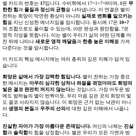
별 카드의 번호는
17
입니다. 수비학에서 17=1+7=8이며, 8은
무
한한 힘
과
물질과 정신의 균형
을 나타냅니다. 이 연결은 별이
전하는 희망이 막연한 환상이 아니라
실제로 변화를 일으키는
힘
을 지닌 신성한 에너지임을 암시합니다. 동시에 17은
10+7
의 조합으로도 풀이할 수 있는데, 10은 완성과 원만함을, 7은
영적 각성을 뜻합니다. 이는 별이 우리가 삶의 어떤 단계를 마
친 뒤에 나타나
새로운 영적 깨달음
과
한층 높은 이해
를 가져
다준다는 것을 암시합니다.
이 카드의 핵심 메시지에는 여러 층위의 깊은 지혜가 담겨 있
습니다.
희망은 삶에서 가장 강력한 힘입니다.
별이 전하는 가장 중요
한 메시지는
아무리 심각한 상처나 좌절을 겪었더라도 희망의
빛은 결코 완전히 꺼지지 않는다
는 것입니다. 가장 어두운 밤
에도 밤하늘의 별이 반짝이듯, 우리 마음 깊은 곳의 희망의 빛
도 결코 사라지지 않습니다. 이 희망은 근거 없는 낙관이 아니
라
생명의 본질
과
우주의 선의
에 대한 깊은 이해에서 나옵니
다.
진실한 자아가 가장 아름다운 존재입니다.
여신의 나체는
진실
함
과
솔직함
의 힘을 상징합니다. 별은 우리가 모든 가면과 방