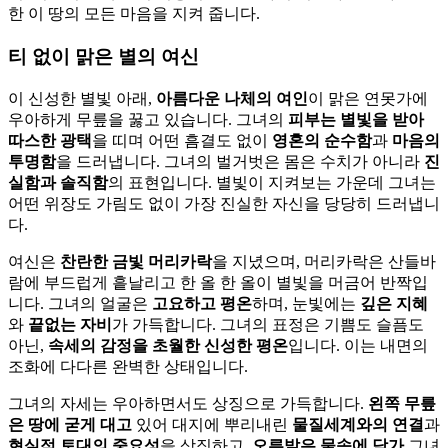
한 이 땅의 모든 마음을 지켜 줍니다.
티 없이 맑은 별의 여신
이 신성한 별빛 아래,
아름다운 나체의 여인
이 맑은 연못가에
우아하게 무릎을 꿇고 있습니다. 그녀의
피부는 별빛을 받아
따스한 광택
을 띠며 어떤 흠결도 없이
영혼의 순수함
과
마음의
투명함
을 드러냅니다. 그녀의 벌거벗은 몸은 수치가 아니라
진
실함과 솔직함
의 표현입니다. 별빛이 지켜보는 가운데 그녀는
어떤 위장도 가림도 없이 가장 진실한 자신을 당당히 드러냅니
다.
여신은
찬란한 금빛 머리카락
을 지녔으며, 머리카락은 산들바
람에 부드럽게 흩날리고 한 올 한 올이 별빛을 머금어 반짝입
니다. 그녀의 얼굴은
고요하고 평온
하며, 눈빛에는
깊은 지혜
와
끝없는 자비
가 가득합니다. 그녀의 표정은 기쁨도 슬픔도
아닌,
속세의 감정을 초월한 신성한 평온
입니다. 이는 내면의
조화에 다다른 완벽한 상태입니다.
그녀의 자세는 우아하면서도 상징으로 가득합니다.
왼쪽 무릎
은 땅에 굳게 대고
있어 대지에 뿌리내린
물질세계와의 연결
과
현실적 토대의 중요성
을 상징하고,
오른발은 물속에 담가
그녀