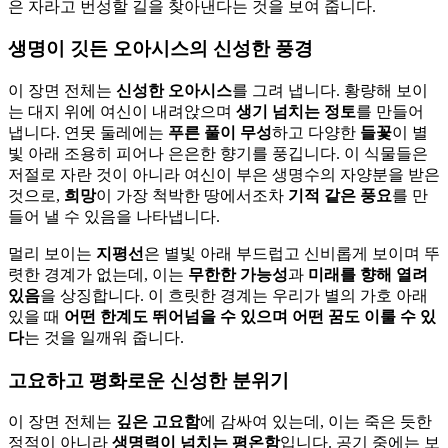
은 자라고 번성할 길을 찾아낸다는 것을 보여 줍니다.
생명이 깃든 오아시스의 신성한 풍경
이 장면 전체는
신성한 오아시스
를 그려 냅니다. 황량해 보이
는 대지 위에 여신이 내려앉으며
생기 넘치는 정토
를 만들어
냅니다. 연못 둘레에는
푸른 풀이 무성
하고 다양한
들꽃
이 별
빛 아래 조용히 피어나 은은한 향기를 풍깁니다. 이 식물들은
저절로 자란 것이 아니라 여신이 부은 생명수의 자양분을 받은
것으로,
희망
이 가장 척박한 땅에서조차
기적 같은 풍요
를 만
들어 낼 수 있음을 나타냅니다.
멀리 보이는
지평선
은 별빛 아래 부드럽고 신비롭게 보이며 뚜
렷한 경계가 없는데, 이는
무한한 가능성
과
미래를 향해 열려
있음
을 상징합니다. 이 흐릿한 경계는 우리가 별의 가호 아래
있을 때
어떤 한계도 뛰어넘을 수 있으며
어떤 꿈도 이룰 수 있
다
는 것을 일깨워 줍니다.
고요하고 평화로운 신성한 분위기
이 장면 전체는
깊은 고요함
에 감싸여 있는데, 이는 죽은 듯한
정적이 아니라
생명력이 넘치는 평온함
입니다. 공기 중에는 보