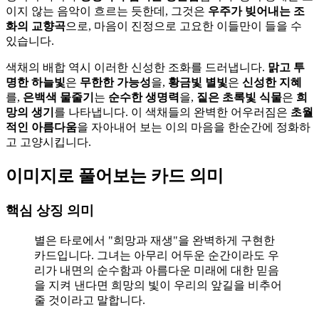
이지 않는 음악이 흐르는 듯한데, 그것은
우주가 빚어내는 조
화의 교향곡
으로, 마음이 진정으로 고요한 이들만이 들을 수
있습니다.
색채의 배합 역시 이러한 신성한 조화를 드러냅니다.
맑고 투
명한 하늘빛
은
무한한 가능성
을,
황금빛 별빛
은
신성한 지혜
를,
은백색 물줄기
는
순수한 생명력
을,
짙은 초록빛 식물
은
희
망의 생기
를 나타냅니다. 이 색채들의 완벽한 어우러짐은
초월
적인 아름다움
을 자아내어 보는 이의 마음을 한순간에 정화하
고 고양시킵니다.
이미지로 풀어보는 카드 의미
핵심 상징 의미
별은 타로에서 "희망과 재생"을 완벽하게 구현한
카드입니다. 그녀는 아무리 어두운 순간이라도 우
리가 내면의 순수함과 아름다운 미래에 대한 믿음
을 지켜 낸다면 희망의 빛이 우리의 앞길을 비추어
줄 것이라고 말합니다.