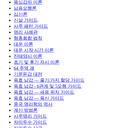
육십갑자 이론
납음오행론
십신론
신살 가이드
사주 패턴 가이드
명리 사례관
형충회합 법칙
대운 이론
대운 시작 시간 이론
진태양시 이론
초기 및 후기 자시 이론
64 주역 괘
기문둔갑 대전
육효 납갑 — 줄기/가지 할당 가이드
육효 납갑 - 6관계 및 5오행 가이드
육효 납갑 — 세응 위치 가이드
육효 납갑 — 육신 가이드
중국 명리학의 역사
계산 방법론
사주명리 가이드
자미두수 가이드