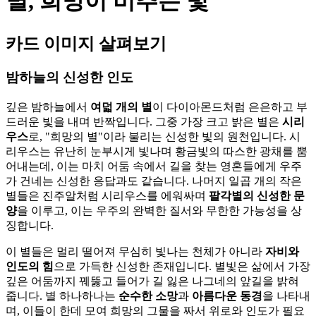
별, 희망이 비추는 빛
카드 이미지 살펴보기
밤하늘의 신성한 인도
깊은 밤하늘에서
여덟 개의 별
이 다이아몬드처럼 은은하고 부
드러운 빛을 내며 반짝입니다. 그중 가장 크고 밝은 별은
시리
우스
로, "희망의 별"이라 불리는 신성한 빛의 원천입니다. 시
리우스는 유난히 눈부시게 빛나며 황금빛의 따스한 광채를 뿜
어내는데, 이는 마치 어둠 속에서 길을 찾는 영혼들에게 우주
가 건네는 신성한 응답과도 같습니다. 나머지 일곱 개의 작은
별들은 진주알처럼 시리우스를 에워싸며
팔각별의 신성한 문
양
을 이루고, 이는 우주의 완벽한 질서와 무한한 가능성을 상
징합니다.
이 별들은 멀리 떨어져 무심히 빛나는 천체가 아니라
자비와
인도의 힘
으로 가득한 신성한 존재입니다. 별빛은 삶에서 가장
깊은 어둠까지 꿰뚫고 들어가 길 잃은 나그네의 앞길을 밝혀
줍니다. 별 하나하나는
순수한 소망
과
아름다운 동경
을 나타내
며, 이들이 한데 모여 희망의 그물을 짜서 위로와 인도가 필요