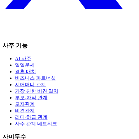
사주 기능
AI 사주
일일운세
결혼 매치
비즈니스 파트너십
시어머니 관계
가장 친한 비견 일치
부모-자식 관계
모자관계
비견관계
리더-하급 관계
사주 관계 네트워크
자미두수