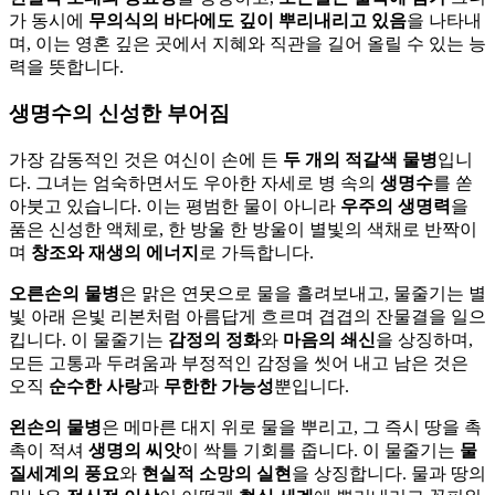
가 동시에
무의식의 바다에도 깊이 뿌리내리고 있음
을 나타내
며, 이는 영혼 깊은 곳에서 지혜와 직관을 길어 올릴 수 있는 능
력을 뜻합니다.
생명수의 신성한 부어짐
가장 감동적인 것은 여신이 손에 든
두 개의 적갈색 물병
입니
다. 그녀는 엄숙하면서도 우아한 자세로 병 속의
생명수
를 쏟
아붓고 있습니다. 이는 평범한 물이 아니라
우주의 생명력
을
품은 신성한 액체로, 한 방울 한 방울이 별빛의 색채로 반짝이
며
창조와 재생의 에너지
로 가득합니다.
오른손의 물병
은 맑은 연못으로 물을 흘려보내고, 물줄기는 별
빛 아래 은빛 리본처럼 아름답게 흐르며 겹겹의 잔물결을 일으
킵니다. 이 물줄기는
감정의 정화
와
마음의 쇄신
을 상징하며,
모든 고통과 두려움과 부정적인 감정을 씻어 내고 남은 것은
오직
순수한 사랑
과
무한한 가능성
뿐입니다.
왼손의 물병
은 메마른 대지 위로 물을 뿌리고, 그 즉시 땅을 촉
촉이 적셔
생명의 씨앗
이 싹틀 기회를 줍니다. 이 물줄기는
물
질세계의 풍요
와
현실적 소망의 실현
을 상징합니다. 물과 땅의