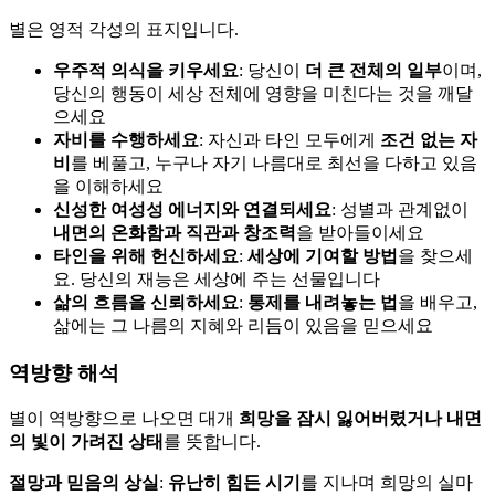
별은 영적 각성의 표지입니다.
우주적 의식을 키우세요
: 당신이
더 큰 전체의 일부
이며,
당신의 행동이 세상 전체에 영향을 미친다는 것을 깨달
으세요
자비를 수행하세요
: 자신과 타인 모두에게
조건 없는 자
비
를 베풀고, 누구나 자기 나름대로 최선을 다하고 있음
을 이해하세요
신성한 여성성 에너지와 연결되세요
: 성별과 관계없이
내면의 온화함과 직관과 창조력
을 받아들이세요
타인을 위해 헌신하세요
:
세상에 기여할 방법
을 찾으세
요. 당신의 재능은 세상에 주는 선물입니다
삶의 흐름을 신뢰하세요
:
통제를 내려놓는 법
을 배우고,
삶에는 그 나름의 지혜와 리듬이 있음을 믿으세요
역방향 해석
별이 역방향으로 나오면 대개
희망을 잠시 잃어버렸거나
내면
의 빛이 가려진 상태
를 뜻합니다.
절망과 믿음의 상실
:
유난히 힘든 시기
를 지나며 희망의 실마