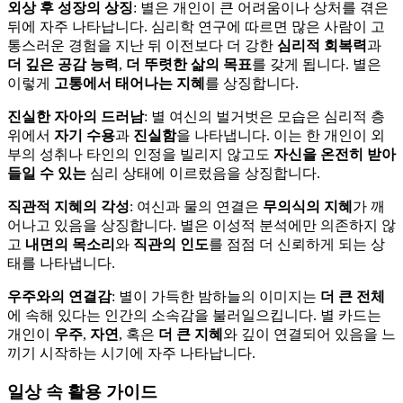
외상 후 성장의 상징
: 별은 개인이 큰 어려움이나 상처를 겪은
뒤에 자주 나타납니다. 심리학 연구에 따르면 많은 사람이 고
통스러운 경험을 지난 뒤 이전보다 더 강한
심리적 회복력
과
더 깊은 공감 능력
,
더 뚜렷한 삶의 목표
를 갖게 됩니다. 별은
이렇게
고통에서 태어나는 지혜
를 상징합니다.
진실한 자아의 드러남
: 별 여신의 벌거벗은 모습은 심리적 층
위에서
자기 수용
과
진실함
을 나타냅니다. 이는 한 개인이 외
부의 성취나 타인의 인정을 빌리지 않고도
자신을 온전히 받아
들일 수 있는
심리 상태에 이르렀음을 상징합니다.
직관적 지혜의 각성
: 여신과 물의 연결은
무의식의 지혜
가 깨
어나고 있음을 상징합니다. 별은 이성적 분석에만 의존하지 않
고
내면의 목소리
와
직관의 인도
를 점점 더 신뢰하게 되는 상
태를 나타냅니다.
우주와의 연결감
: 별이 가득한 밤하늘의 이미지는
더 큰 전체
에 속해 있다는 인간의 소속감을 불러일으킵니다. 별 카드는
개인이
우주
,
자연
, 혹은
더 큰 지혜
와 깊이 연결되어 있음을 느
끼기 시작하는 시기에 자주 나타납니다.
일상 속 활용 가이드