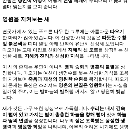
만남은
정신적 이상
이 어떻게
현실 세계
에 뿌리내리고 꽃피워
열매 맺는지를 보여 줍니다.
영원을 지켜보는 새
연못가에 서 있는 푸르른 나무 한 그루에는 아름다운
따오기
한 마리가 앉아 있습니다. 이 신성한 새의 깃털은
따뜻한 주황
빛 붉은색
을 띠며 별빛 아래 반짝여 유난히 신성해 보입니다.
따오기는 고대 이집트 신화에서
지혜의 신 토트
를 상징하는 신
성한 새로,
지혜와 진리와 신성한 지식
을 나타냅니다.
이 새의 존재는 우연이 아니라
영적 승화
와
영혼의 불멸
을 상
징합니다. 따오기는 여신이 생명수를 붓는 신성한 의식을 조용
히 지켜보며
죽음과 재생의 영원한 순환
을 목격합니다. 따오기
의 존재는 육신은 스러져도
영혼의 본질은 영원하다
는 사실을
일깨워 주며, 이는 밤하늘의 별처럼 꺼지지 않고 영원히 빛납
니다.
새가 깃든 나무 또한 상징으로 가득합니다.
뿌리는 대지 깊숙
이 뻗어 있고
가지는 별이 총총한 하늘을 향해 뻗어
있어
하늘
과 땅의 연결
을 상징합니다. 나무의
짙은 초록빛
은
왕성한 생
명력
과
영원한 희망
을 나타내며, 아무리 어려운 시기에도 생명