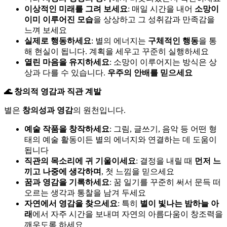
이상적인 미래를 그려 보세요
: 매일 시간을 내어
소망이
이미 이루어진 모습
을 상상하고 그 성취감과 만족감을
느껴 보세요
실제로 행동하세요
: 별의 에너지는
구체적인 행동
을 통
해 현실이 됩니다. 계획을 세우고 꾸준히 실행하세요
열린 마음을 유지하세요
: 소망이 이루어지는 방식은 상
상과 다를 수 있습니다.
우주의 안배를 믿으세요
🌊 창의적 영감과 직관 계발
별은
창의성과 영감
의 원천입니다.
예술 작품을 창작하세요
: 그림, 글쓰기, 음악 등 어떤 형
태의 예술 활동이든 별의 에너지와 연결하는 데 도움이
됩니다
직관의 목소리에 귀 기울이세요
: 결정을 내릴 때
먼저 느
끼고 나중에 생각하며
, 첫 느낌을 믿으세요
꿈과 영감을 기록하세요
: 꿈 일기를 꾸준히 써서 문득 떠
오르는 생각과 통찰을 남겨 두세요
자연에서 영감을 찾으세요
: 특히
별이 빛나는 밤하늘 아
래
에서 자주 시간을 보내며 자연의 아름다움이 창조력을
깨우도록 하세요