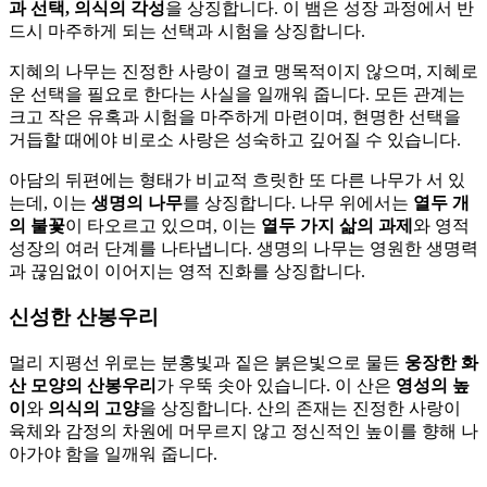
과 선택, 의식의 각성
을 상징합니다. 이 뱀은 성장 과정에서 반
드시 마주하게 되는 선택과 시험을 상징합니다.
지혜의 나무는 진정한 사랑이 결코 맹목적이지 않으며, 지혜로
운 선택을 필요로 한다는 사실을 일깨워 줍니다. 모든 관계는
크고 작은 유혹과 시험을 마주하게 마련이며, 현명한 선택을
거듭할 때에야 비로소 사랑은 성숙하고 깊어질 수 있습니다.
아담의 뒤편에는 형태가 비교적 흐릿한 또 다른 나무가 서 있
는데, 이는
생명의 나무
를 상징합니다. 나무 위에서는
열두 개
의 불꽃
이 타오르고 있으며, 이는
열두 가지 삶의 과제
와 영적
성장의 여러 단계를 나타냅니다. 생명의 나무는 영원한 생명력
과 끊임없이 이어지는 영적 진화를 상징합니다.
신성한 산봉우리
멀리 지평선 위로는 분홍빛과 짙은 붉은빛으로 물든
웅장한 화
산 모양의 산봉우리
가 우뚝 솟아 있습니다. 이 산은
영성의 높
이
와
의식의 고양
을 상징합니다. 산의 존재는 진정한 사랑이
육체와 감정의 차원에 머무르지 않고 정신적인 높이를 향해 나
아가야 함을 일깨워 줍니다.