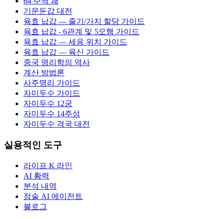
64 주역 괘
기문둔갑 대전
육효 납갑 — 줄기/가지 할당 가이드
육효 납갑 - 6관계 및 5오행 가이드
육효 납갑 — 세응 위치 가이드
육효 납갑 — 육신 가이드
중국 명리학의 역사
계산 방법론
사주명리 가이드
자미두수 가이드
자미두수 12궁
자미두수 14주성
자미두수 격국 대전
실용적인 도구
라이프 K 라인
AI 황력
분석 내역
점술 AI 에이전트
블로그