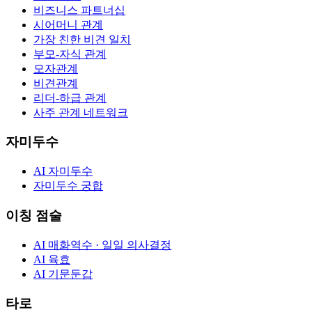
비즈니스 파트너십
시어머니 관계
가장 친한 비견 일치
부모-자식 관계
모자관계
비견관계
리더-하급 관계
사주 관계 네트워크
자미두수
AI 자미두수
자미두수 궁합
이칭 점술
AI 매화역수 · 일일 의사결정
AI 육효
AI 기문둔갑
타로