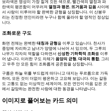
보라색은 영성이 가장 짙게 깃든 색으로, 빨간색의 열정과 파
란색의 평온함이 어우러져
열정과 평온
,
뜨거움과 깊음
사이에
서 사랑이 이루어야 할 완벽한 균형을 상징합니다. 이 산봉우
리는 진정한 연인이라면 누구나 함께 올라야 할 영적인 정상입
니다.
조화로운 구도
화면 전체는 완벽한
대칭과 균형
을 이루고 있습니다. 천사가
중앙에 자리하고 남녀가 양옆에 나뉘어 서 있으며, 두 그루의
나무가 각자의 역할을 다하면서
신성한 기하학적 조화
를 이루
어 냅니다. 이러한 구도 자체가
음양의 균형
,
대극의 통합
, 그리
고 우주 안 모든 힘이 조화롭게 공존함을 상징합니다.
구름은 하늘 위를 부드럽게 떠다니고 대지는 푸르름으로 가득
하여, 모든 것이 더없이 평온하고 고요해 보입니다. 이는 갈등
도 고통도 없는 이상적인 세계이며, 모든 연인이 마음 깊은 곳
에서 갈망하는 완전한 사랑에 대한 동경을 나타냅니다.
이미지로 풀어보는 카드 의미