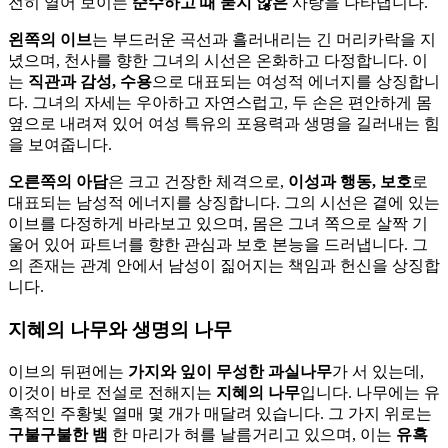
전히 열어 보이는
순수하고 때 묻지 않은
사랑을 나타냅니다.
왼쪽의 이브
는 부드러운 곡선과 흘러내리는 긴 머리카락을 지
녔으며, 천사를 향한 그녀의 시선은 온화하고 다정합니다. 이
는
직관과 감성, 수용
으로 대표되는 여성적 에너지를 상징합니
다. 그녀의 자세는 우아하고 자연스럽고, 두 손은 편안하게 몸
옆으로 내려져 있어 여성 특유의 포용력과 생명을 길러내는 힘
을 보여줍니다.
오른쪽의 아담
은 크고 건장한 체격으로,
이성과 행동, 보호
로
대표되는 남성적 에너지를 상징합니다. 그의 시선은 곁에 있는
이브를 다정하게 바라보고 있으며, 몸은 그녀 쪽으로 살짝 기
울어 있어 파트너를 향한 관심과 보호 본능을 드러냅니다. 그
의 존재는 관계 안에서 남성이 짊어지는 책임과 헌신을 상징합
니다.
지혜의 나무와 생명의 나무
이브의 뒤편에는
가지와 잎이 무성한 과실나무
가 서 있는데,
이것이 바로 전설로 전해지는
지혜의 나무
입니다. 나무에는 유
혹적인 주황빛 열매 몇 개가 매달려 있습니다. 그 가지 위로는
구불구불한 뱀
한 마리가 혀를 날름거리고 있으며, 이는
유혹