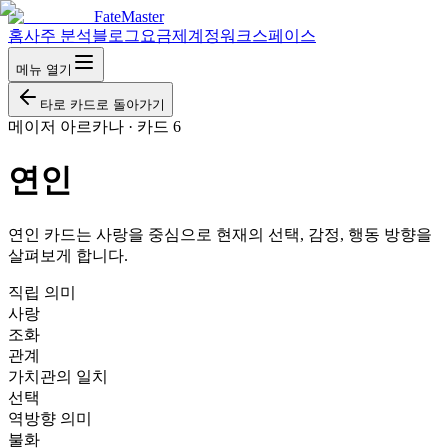
FateMaster
홈
사주 분석
블로그
요금제
계정
워크스페이스
메뉴 열기
타로 카드로 돌아가기
메이저 아르카나
·
카드 6
연인
연인 카드는 사랑을 중심으로 현재의 선택, 감정, 행동 방향을
살펴보게 합니다.
직립 의미
사랑
조화
관계
가치관의 일치
선택
역방향 의미
불화