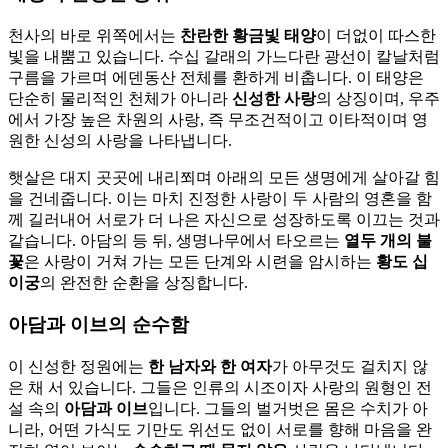
천사의 바로 위쪽에서는
찬란한 황금빛 태양
이 더없이 따스한
빛을 내뿜고 있습니다. 수십 갈래의 가느다란 광선이 칼날처럼
구름을 가르며 에덴동산 전체를 환하게 비춥니다. 이 태양은
단순히 물리적인 천체가 아니라
신성한 사랑
의 상징이며, 우주
에서 가장 높은 차원의 사랑, 즉 무조건적이고 이타적이며 영
원한 신성의 사랑을 나타냅니다.
햇살은 대지 곳곳에 내리쬐며 아래의 모든 생명에게 살아갈 힘
을 건네줍니다. 이는 마치 진정한 사랑이 두 사람의 영혼을 함
께 길러내어 서로가 더 나은 자신으로 성장하도록 이끄는 것과
같습니다. 아담의 등 뒤, 생명나무에서 타오르는
열두 개의 불
꽃
은 사랑이 거쳐 가는 모든 단계와 시련을 암시하는
황도 십
이궁
의 완전한 순환을 상징합니다.
아담과 이브의 순수함
이 신성한 정원에는
한 남자와 한 여자
가 아무것도 걸치지 않
은 채 서 있습니다. 그들은 인류의 시조이자 사랑의 원형인 전
설 속의
아담과 이브
입니다. 그들의 벌거벗은 몸은 수치가 아
니라, 어떤 가식도 기만도 위선도 없이 서로를 향해 마음을 완