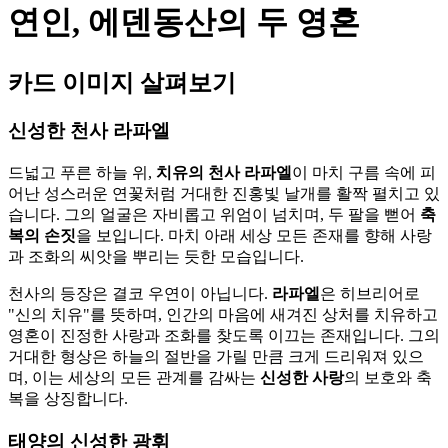
연인, 에덴동산의 두 영혼
카드 이미지 살펴보기
신성한 천사 라파엘
드넓고 푸른 하늘 위,
치유의 천사 라파엘
이 마치 구름 속에 피
어난 성스러운 연꽃처럼 거대한 진홍빛 날개를 활짝 펼치고 있
습니다. 그의 얼굴은 자비롭고 위엄이 넘치며, 두 팔을 뻗어
축
복의 손짓
을 보입니다. 마치 아래 세상 모든 존재를 향해 사랑
과 조화의 씨앗을 뿌리는 듯한 모습입니다.
천사의 등장은 결코 우연이 아닙니다.
라파엘
은 히브리어로
"신의 치유"를 뜻하며, 인간의 마음에 새겨진 상처를 치유하고
영혼이 진정한 사랑과 조화를 찾도록 이끄는 존재입니다. 그의
거대한 형상은 하늘의 절반을 가릴 만큼 크게 드리워져 있으
며, 이는 세상의 모든 관계를 감싸는
신성한 사랑
의 보호와 축
복을 상징합니다.
태양의 신성한 광휘