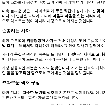
들이 조화롭게 뒤섞여 마치 그녀 안에 자리한 여러 미덕이 완벽
더욱 놀라운 것은 그녀의
허리에 두른 화관
이 길게 이어진
꽃의
니다. 이 연결은 속박이 아니라
마음과 마음을 잇는 다리
이며, 
으로 억누르는 것이 아니라 사랑으로 이어지는 것입니다.
순종하는 사자
화면 오른쪽의
위풍당당한 사자
는 전혀 예상치 못한 모습을 보
빛 갈기
는 불꽃처럼 화려하게 타올라, 그 안에 잠재된 강렬한 
사자의
몸짓
은 완전한 복종을 드러냅니다.
뒷다리 사이로 꼬리를
에게서는 극히 드문 일로, 사자가 두려움에 굴복한 것이 아니
가장 감동적인 부분은 사자의
눈빛
입니다. 사자는 신뢰와 애착
인 힘을 창조적인 힘으로
바꾸어내는 것임을 말해줍니다.
조화로운 색채 구성
화면 전체는
따뜻한 노란빛 색조
를 기본으로 삼아 태양의 에너
강인하면서도 온화한 힘을 그대로 담아냅니다.