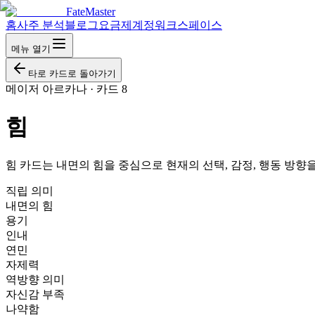
FateMaster
홈
사주 분석
블로그
요금제
계정
워크스페이스
메뉴 열기
타로 카드로 돌아가기
메이저 아르카나
·
카드 8
힘
힘 카드는 내면의 힘을 중심으로 현재의 선택, 감정, 행동 방향
직립 의미
내면의 힘
용기
인내
연민
자제력
역방향 의미
자신감 부족
나약함