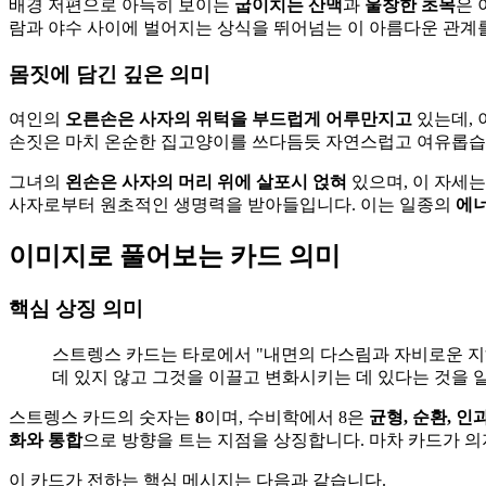
배경 저편으로 아득히 보이는
굽이치는 산맥
과
울창한 초목
은 
람과 야수 사이에 벌어지는 상식을 뛰어넘는 이 아름다운 관계
몸짓에 담긴 깊은 의미
여인의
오른손은 사자의 위턱을 부드럽게 어루만지고
있는데, 
손짓은 마치 온순한 집고양이를 쓰다듬듯 자연스럽고 여유롭습니
그녀의
왼손은 사자의 머리 위에 살포시 얹혀
있으며, 이 자세
사자로부터 원초적인 생명력을 받아들입니다. 이는 일종의
에너
이미지로 풀어보는 카드 의미
핵심 상징 의미
스트렝스 카드는 타로에서 "내면의 다스림과 자비로운 지혜
데 있지 않고 그것을 이끌고 변화시키는 데 있다는 것을 
스트렝스 카드의 숫자는
8
이며, 수비학에서 8은
균형, 순환, 인
화와 통합
으로 방향을 트는 지점을 상징합니다. 마차 카드가 의
이 카드가 전하는 핵심 메시지는 다음과 같습니다.