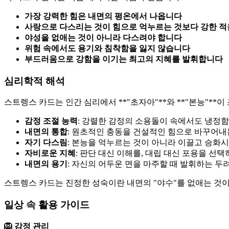
가장 강력한 힘은 내면의 평온에서 나옵니다
사랑으로 다스리는 것이 힘으로 억누르는 것보다 강한 적
야성을 없애는 것이 아니라 다스려야 합니다
위험 속에서도 용기와 침착함을 잃지 않습니다
부드러움으로 강함을 이기는 최고의 지혜를 발휘합니다
심리학적 해석
스트렝스 카드는 인간 심리에서 **"초자아"**와 **"본능"*
감정 조절 능력
: 강렬한 감정의 소용돌이 속에서도 냉정
내면의 통합
: 원초적인 충동을 건설적인 힘으로 바꾸어내
자기 다스림
: 본능을 억누르는 것이 아니라 이끌고 승화
자비로운 지혜
: 판단 대신 이해를, 대립 대신 포용을 선택
내면의 용기
: 자신의 어두운 면을 마주할 때 발휘하는 두
스트렝스 카드는 진정한 성숙이란 내면의 "야수"를 없애는 것이
일상 속 활용 가이드
🦁 감정 관리