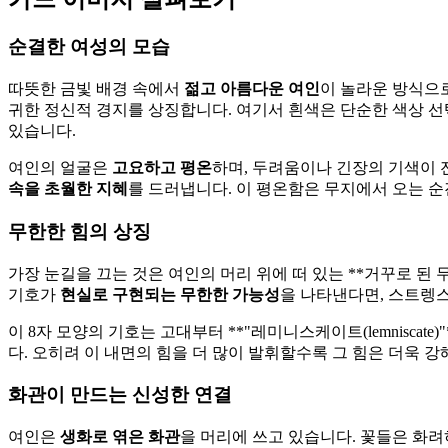
순결한 여성의 모습
따뜻한 금빛 배경 속에서
젊고 아름다운 여인
이 놀라운 방식으
귀한 정신적 경지를 상징합니다. 여기서 흰색은 단순한 색상 선
있습니다.
여인의 얼굴은
고요하고 평온
하며, 두려움이나 긴장의 기색이 
속을 초월한 지혜
를 드러냅니다. 이 평온함은 무지에서 오는 순
무한한 힘의 상징
가장 눈길을 끄는 것은 여인의 머리 위에 떠 있는 **거꾸로 된
기호가
현실로 구현되는 무한한 가능성
을 나타낸다면, 스트렝
이 8자 모양의 기호는 고대부터 **"레미니스케이트(lemnisc
다. 오히려 이 내면의 힘을 더 많이 발휘할수록 그 힘은 더욱 
화관이 만드는 신성한 연결
여인은
생화로 엮은 화관
을 머리에 쓰고 있습니다. 꽃들은 화