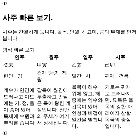
02
사주 빠른 보기.
사주는 간결하게 둡니다. 을목, 인월, 해묘미, 금의 부재를 먼저
봅니다.
명식 빠른 보기
연주
월주
일주
시주
癸未
甲寅
乙亥
己卯
겁재 당령 · 제
편인 · 양
일간 · 사
편재 · 건록
왕
을목이 해수
기토는 편재
계수가 연간에
갑목이 월간에
위에 앉고, 해
로 드러나지
드러나고 미토
투출하고 인월
중에는 임수와
만, 묘목은 을
에는 기, 정, 을
은 목이 왕한 계
갑목이 있어
목의 강한 자
이 숨어 있어
절입니다. 전반
인성과 비겁이
리이자 삼합
목세에 수원과
의 주세가 여기
일간을 받칩니
목국의 중심
뿌리를 줍니다.
서 정해집니다.
다.
입니다.
03