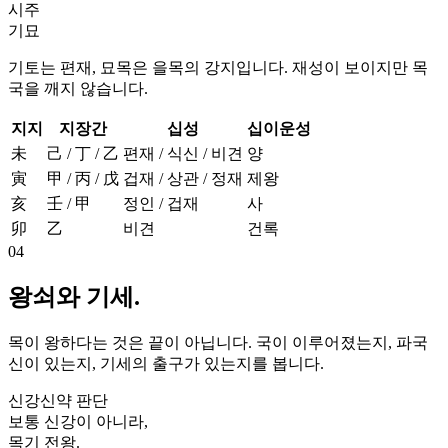
시주
기묘
기토는 편재, 묘목은 을목의 강지입니다. 재성이 보이지만 목
국을 깨지 않습니다.
지지
지장간
십성
십이운성
未
己 / 丁 / 乙
편재 / 식신 / 비견
양
寅
甲 / 丙 / 戊
겁재 / 상관 / 정재
제왕
亥
壬 / 甲
정인 / 겁재
사
卯
乙
비견
건록
04
왕쇠와 기세.
목이 왕하다는 것은 끝이 아닙니다. 국이 이루어졌는지, 파국
신이 있는지, 기세의 출구가 있는지를 봅니다.
신강신약 판단
보통 신강이 아니라,
목기 전왕.