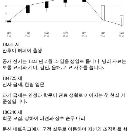
60
40
20
1823
1847
1862
1870
1872
1895
1901
1 세
25 세
40 세
48 세
50 세
73 세
79 세
1823
1 세
안후이 허페이 출생
공개 전기는 1823 년 2 월 15 일을 생일로 둡니다. 명리 자료는
보통 묘시와 계미, 갑인, 을해, 기묘 사주를 씁니다.
1847
25 세
진사 급제, 한림 입문
과거 급제는 인성과 학문이 관료 생활로 이어지는 첫 현실 기
준점입니다.
1862
40 세
회군 모집, 상하이 파견과 장쑤 순무 대리
문신 네트워크에서 군정 실무로 이동하며 자신의 조직력을 형