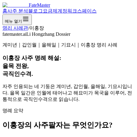
FateMaster
홈
사주 분석
블로그
요금제
계정
워크스페이스
메뉴 열기
명리 사례관
/
이홍장
fatemaster.ai
Li Hongzhang Dossier
계미년｜갑인월｜을해일｜기묘시｜이홍장 명리 사례
이홍장 사주 명례 해설:
을목 전왕,
곡직인수격.
자주 인용되는 네 기둥은 계미년, 갑인월, 을해일, 기묘시입니
다. 을목 일간은 인월에 태어나고 해묘미가 목국을 이루어, 전
통적으로 곡직인수격으로 읽습니다.
명례 요약
이홍장의 사주팔자는 무엇인가요?