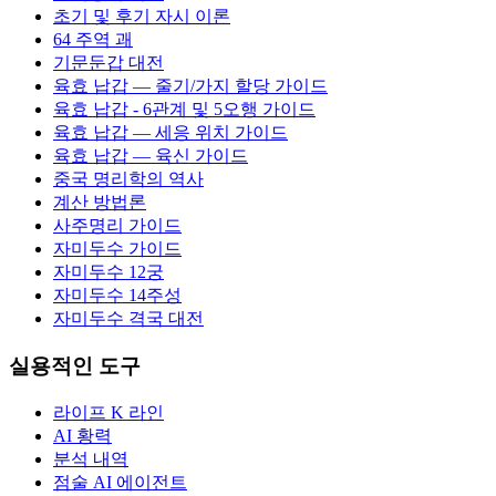
초기 및 후기 자시 이론
64 주역 괘
기문둔갑 대전
육효 납갑 — 줄기/가지 할당 가이드
육효 납갑 - 6관계 및 5오행 가이드
육효 납갑 — 세응 위치 가이드
육효 납갑 — 육신 가이드
중국 명리학의 역사
계산 방법론
사주명리 가이드
자미두수 가이드
자미두수 12궁
자미두수 14주성
자미두수 격국 대전
실용적인 도구
라이프 K 라인
AI 황력
분석 내역
점술 AI 에이전트