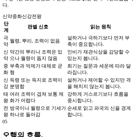
다.
신약
중화
신강
전왕
단
판별 신호
읽는 원칙
계
극
설하거나 극하기보다 먼저 부
월령, 뿌리, 조력이 없음
약
축이 중요합니다.
신
약간의 뿌리나 조력은 있
인비가 재관식상을 감당할 수
약
으나 월령이 돕지 않음
있는지 봅니다.
중
부축과 억제가 대체로 균
희기는 질문과 세운에 따라 달
화
형
라집니다.
신
득령 또는 득지로 조력이
설하거나 제어할 수 있지만 격
강
분명함
을 해치지 않는지 봅니다.
태
여러 조력이 겹쳐 보통 제
강하게 거스르기보다 흐름을
왕
화가 어렵다
중시합니다.
전
방국이나 월령으로 기세가
순세로 읽고 파국의 신을 경계
왕
하나로 돌아감
합니다.
05
오행의 흐름.