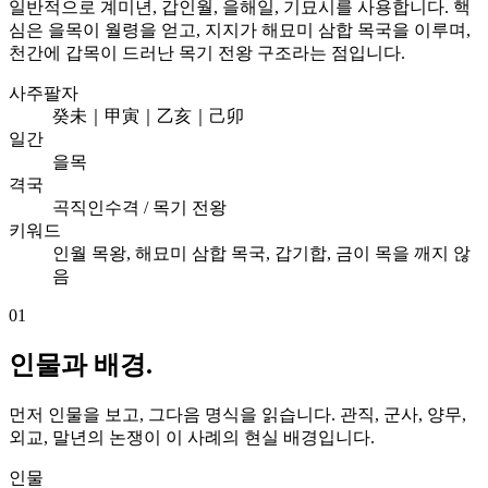
일반적으로 계미년, 갑인월, 을해일, 기묘시를 사용합니다. 핵
심은 을목이 월령을 얻고, 지지가 해묘미 삼합 목국을 이루며,
천간에 갑목이 드러난 목기 전왕 구조라는 점입니다.
사주팔자
癸未｜甲寅｜乙亥｜己卯
일간
을목
격국
곡직인수격 / 목기 전왕
키워드
인월 목왕, 해묘미 삼합 목국, 갑기합, 금이 목을 깨지 않
음
01
인물과 배경.
먼저 인물을 보고, 그다음 명식을 읽습니다. 관직, 군사, 양무,
외교, 말년의 논쟁이 이 사례의 현실 배경입니다.
인물