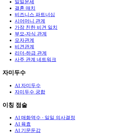
일일운세
결혼 매치
비즈니스 파트너십
시어머니 관계
가장 친한 비견 일치
부모-자식 관계
모자관계
비견관계
리더-하급 관계
사주 관계 네트워크
자미두수
AI 자미두수
자미두수 궁합
이칭 점술
AI 매화역수 · 일일 의사결정
AI 육효
AI 기문둔갑