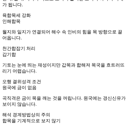
가 됩니다.
육합
목세 강화
인해합목
월지와 일지가 연결되어 해수 속 인비의 힘을 목 방향으로 끌
어옵니다.
천간합
잡기 처리
갑기합
기토는 눈에 띄는 재성이지만 갑목과 합해져 목국을 흐트러뜨
리기 어렵습니다.
오행 결위
성격 조건
원국에 금이 없음
곡직격은 금이 목을 깨는 것을 꺼립니다. 원국에는 경신신유가
보이지 않습니다.
해석 경계
방법상의 주의
합목을 기계적으로 보지 않기