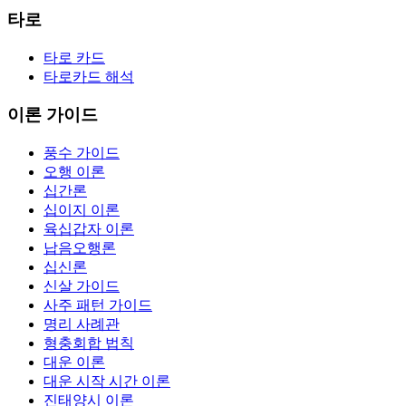
타로
타로 카드
타로카드 해석
이론 가이드
풍수 가이드
오행 이론
십간론
십이지 이론
육십갑자 이론
납음오행론
십신론
신살 가이드
사주 패턴 가이드
명리 사례관
형충회합 법칙
대운 이론
대운 시작 시간 이론
진태양시 이론