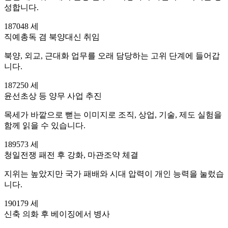
성합니다.
1870
48 세
직예총독 겸 북양대신 취임
북양, 외교, 근대화 업무를 오래 담당하는 고위 단계에 들어갑
니다.
1872
50 세
윤선초상 등 양무 사업 추진
목세가 바깥으로 뻗는 이미지로 조직, 상업, 기술, 제도 실험을
함께 읽을 수 있습니다.
1895
73 세
청일전쟁 패전 후 강화, 마관조약 체결
지위는 높았지만 국가 패배와 시대 압력이 개인 능력을 눌렀습
니다.
1901
79 세
신축 의화 후 베이징에서 병사