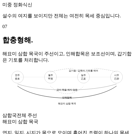
미중 정화
식신
설수의 여지를 보이지만 전체는 여전히 목세 중심입니다.
07
합충형해.
해묘미 삼합 목국이 주선이고, 인해합목은 보조선이며, 갑기합
은 기토를 처리합니다.
갑기합 / 갑목이 기토를 제어
연주
월주
일주
시주
癸未
甲寅
乙亥
己卯
금이 목을 깨지 않음
인해합목
해묘미 삼합 목국
삼합국
전체 주선
해묘미 삼합 목국
연지, 일지, 시지가 목으로 모이며 흩어진 조력이 하나의 목세